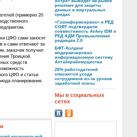
Астра» выводит на рынок
решение для защиты
данных в виртуальных
ателей (примерно 20
средах
зводственного
«Газинформсервис» и РЕД
редприятии.
СОФТ подтвердили
совместимость Ankey IDM и
РЕД АДМ Промышленная
ики ЦФО сами заносят
редакция 2.0
 и сами отвечают за
БФТ-Холдинг
м, заказчик получил
модернизировал
ения Троицкой
информационную систему
жных средств
Алтайкрайимущества
возможность
28% работодателей
ного ЦФО и статьи
опасаются ухода
сотрудников из-за уровня
риода планирования.
заработной платы
Мы в социальных
сетях
жи
ущей национальной