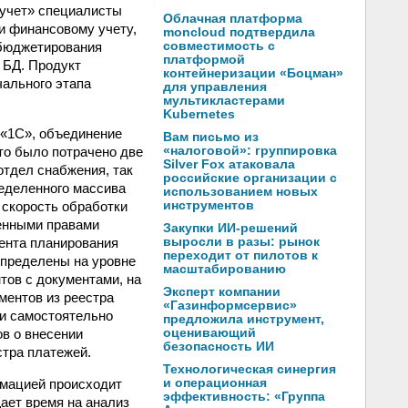
 учет» специалисты
Облачная платформа
и финансовому учету,
moncloud подтвердила
ы бюджетирования
совместимость с
платформой
 БД. Продукт
контейнеризации «Боцман»
ального этапа
для управления
мультикластерами
Kubernetes
 «1С», объединение
Вам письмо из
то было потрачено две
«налоговой»: группировка
Silver Fox атаковала
отдел снабжения, так
российские организации с
еделенного массива
использованием новых
 скорость обработки
инструментов
ченными правами
Закупки ИИ-решений
мента планирования
выросли в разы: рынок
переходит от пилотов к
определены на уровне
масштабированию
тов с документами, на
Эксперт компании
ментов из реестра
«Газинформсервис»
ки самостоятельно
предложила инструмент,
в о внесении
оценивающий
безопасность ИИ
стра платежей.
Технологическая синергия
рмацией происходит
и операционная
эффективность: «Группа
ает время на анализ