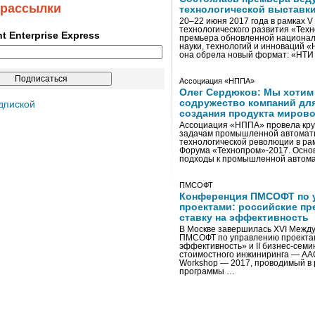
 рассылки
технологической выставк
20–22 июня 2017 года в рамках 
технологического развития «Тех
ent Enterprise Express
премьера обновленной национал
науки, технологий и инноваций 
она обрела новый формат: «НТ
Ассоциация «НППА»
Олег Сердюков: Мы хотим
содружество компаний дл
дпиской
создания продукта мирово
Ассоциация «НППА» провела кру
задачам промышленной автомати
технологической революции в ра
Форума «Технопром»-2017. Осно
подходы к промышленной автома
ПМСОФТ
Конференция ПМСОФТ по 
проектами: российские пр
ставку на эффективность
В Москве завершилась XVI Межд
ПМСОФТ по управлению проекта
эффективность» и II бизнес-сем
стоимостного инжиниринга — AA
Workshop — 2017, проводимый в 
программы …