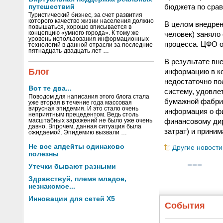
бюджета по срав
путешествий
Туристический бизнес, за счет развития
которого качество жизни населения должно
В целом внедрен
повышаться, хорошо вписывается в
человек) заняло
концепцию «умного города». К тому же
уровень использования информационных
процесса. ЦФО о
технологий в данной отрасли за последние
пятнадцать-двадцать лет …
В результате вн
Блог
информацию в ко
недостаточно по
Вот те два...
систему, удовле
Поводом для написания этого блога стала
бумажной фабри
уже вторая в течение года массовая
вирусная эпидемия. И это стало очень
информация о фи
неприятным прецедентом. Ведь столь
финансовому дир
масштабных заражений не было уже очень
давно. Впрочем, данная ситуация была
затрат) и прини
ожидаемой. Эпидемию вызвали …
Не все апдейты одинаково
Другие новости
полезны
Утечки бывают разными
Здравствуй, племя младое,
незнакомое...
Инновации для сетей X5
События