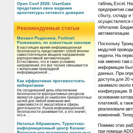
таблиц Excel. Н
Open Conf 2026: UserGate
представил свое видение
предприятия сам
архитектуры сетевого доверия
сбыту, складу и
осуществлялся п
«Инталев: Бюдже
Рекомендуемые статьи
автоматизации.
Михаил Родионов, Fortinet:
Развиваясь по известным законам
Поскольку Троиц
В настоящее время информационная
модулей проводи
безопасность представляет собой вполне
недели. На перв
самостоятельное мощное направление
корпоративной автоматизации.
как именно там 
Естественно, что в таких условиях
направление это все теснее связывается
информации были
с вопросами прикладной
данных. При опр
информационной …
доступа для 20 
Как эффективно противостоять
занимало около 
кибератакам
конфигурации. В
На сегодняшний день обеспечение
безопасности корпоративных ресурсов
основании котор
является одной из наиболее приоритетных
целей для любой компании вне
платежей, а так
зависимости от масштабов и сферы
реализовали авт
деятельности. Рынок информационной
безопасности развивается, а это значит,
изменений. Тепе
что и …
Наталья Абрамович, Туристско-
Помимо этих раб
информационный центр Казани:
при помощи ADO-
Виртуальная поддержка реальных