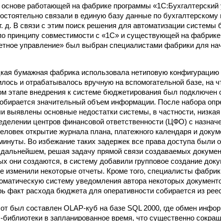
а основе работающей на фабрике программы «1С:Бухгалтерский
остоятельно связали в единую базу данные по бухгалтерскому 
 т. д. В связи с этим поиск решения для автоматизации систем
о принципу совместимости с «1С» и существующей на фабрике
тное управление» был выбран специалистами фабрики для нач
кая бумажная фабрика использовала нетиповую конфигурацию
лось и отрабатывалось вручную на вспомогательной базе, на ч
ом этапе внедрения к системе бюджетирования был подключен 
собирается значительный объем информации. После набора опр
 выявлены основные недостатки системы, в частности, низкая
еделении центров финансовой ответственности (ЦФО) с назна
человек открытие журнала плана, платежного календаря и доку
минуты. Во избежание таких задержек все права доступа были 
 дальнейшем, решая задачу прямой связи создаваемых докумен
ых они создаются, в систему добавили групповое создание доку
же изменили некоторые отчеты. Кроме того, специалисты фабри
оматическую систему уведомления автора некоторых документо
рь факт расхода бюджета для оперативности собирается из рее
от был составлен OLAP-куб на базе SQL 2000, где обмен инфо
библиотеки в запланированное время, что существенно сокращ