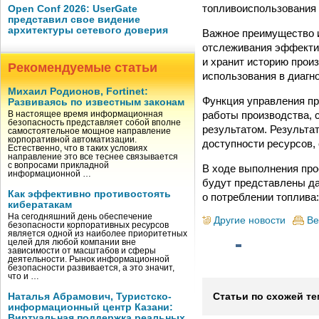
топливоиспользования 
Open Conf 2026: UserGate
представил свое видение
архитектуры сетевого доверия
Важное преимущество 
отслеживания эффекти
и хранит историю прои
Рекомендуемые статьи
использования в диагн
Михаил Родионов, Fortinet:
Функция управления пр
Развиваясь по известным законам
работы производства, 
В настоящее время информационная
безопасность представляет собой вполне
результатом. Результа
самостоятельное мощное направление
корпоративной автоматизации.
доступности ресурсов,
Естественно, что в таких условиях
направление это все теснее связывается
с вопросами прикладной
В ходе выполнения прое
информационной …
будут представлены да
Как эффективно противостоять
о потреблении топлива
кибератакам
На сегодняшний день обеспечение
Другие новости
Ве
безопасности корпоративных ресурсов
является одной из наиболее приоритетных
целей для любой компании вне
зависимости от масштабов и сферы
деятельности. Рынок информационной
безопасности развивается, а это значит,
что и …
Наталья Абрамович, Туристско-
Статьи по схожей те
информационный центр Казани:
Виртуальная поддержка реальных