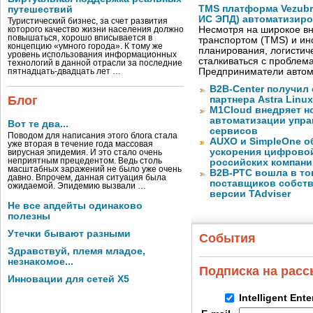
TMS платформа Vezubr
путешествий
ИС ЭПД) автоматизиро
Туристический бизнес, за счет развития
Несмотря на широкое в
которого качество жизни населения должно
повышаться, хорошо вписывается в
транспортом (TMS) и ин
концепцию «умного города». К тому же
планирования, логистич
уровень использования информационных
сталкиваться с проблем
технологий в данной отрасли за последние
Предприниматели автом
пятнадцать-двадцать лет …
B2B-Center получил 
Блог
партнера Astra Linux
M1Cloud внедряет н
автоматизации упра
Вот те два...
сервисов
Поводом для написания этого блога стала
AUXO и SimpleOne о
уже вторая в течение года массовая
ускорения цифрово
вирусная эпидемия. И это стало очень
неприятным прецедентом. Ведь столь
российских компани
масштабных заражений не было уже очень
B2B-РТС вошла в то
давно. Впрочем, данная ситуация была
поставщиков собст
ожидаемой. Эпидемию вызвали …
версии TAdviser
Не все апдейты одинаково
полезны
Утечки бывают разными
События
Здравствуй, племя младое,
незнакомое...
Подписка на рас
Инновации для сетей X5
Intelligent Ent