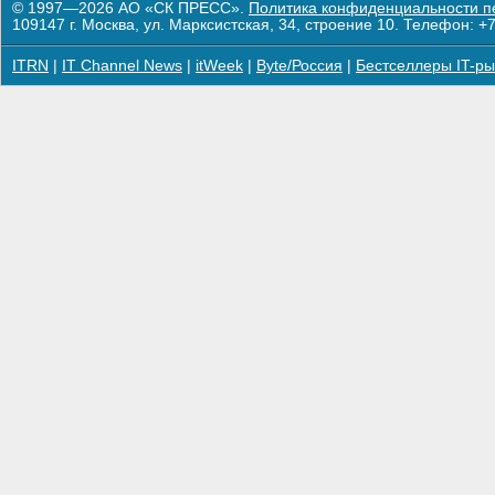
© 1997—2026 АО «СК ПРЕСС».
Политика конфиденциальности п
109147 г. Москва, ул. Марксистская, 34, строение 10. Телефон: +7
ITRN
|
IT Channel News
|
itWeek
|
Byte/Россия
|
Бестселлеры IT-ры