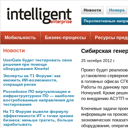
Новости
Номера
Перспективные напр
Мобильность
Бизнес-процессы
Ресурсы пред
Новости
Сибирская гене
UserGate будет тестировать свои
25 октября 2012 г.
решения при помощи
оборудования Xinertel
Проект будет реализов
установлено серверное
Эксперты на Т1 Форуме: как
множить ИИ-возможности,
в головных офисах СГК,
сокращая риски
Работы по данному про
Российское ПО виртуализации и
Honeywell. Кроме реше
инфраструктурное ПО — наиболее
по внедрению АСУТП на
востребованные направления для
тестирования
Ключевые задачи проек
На Т1 Форуме вывели формулу
информации на произво
эффективности ИТ с точки зрения
экономических показат
бизнеса: меньше тратить, больше
зарабатывать
оборудования, операт