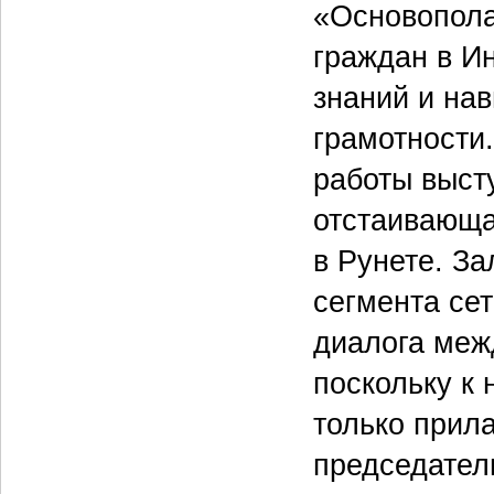
«Основопола
граждан в И
знаний и на
грамотности
работы выст
отстаивающа
в Рунете. З
сегмента се
диалога меж
поскольку к
только прил
председател