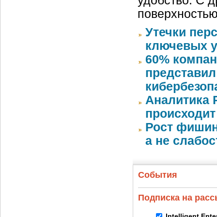
удобство. С д
поверхностью
Утечки пер
ключевых у
60% компан
представил
кибербезоп
Аналитика 
происходит
Рост фишин
а не слабо
События
Подписка на рас
Intelligent Ent