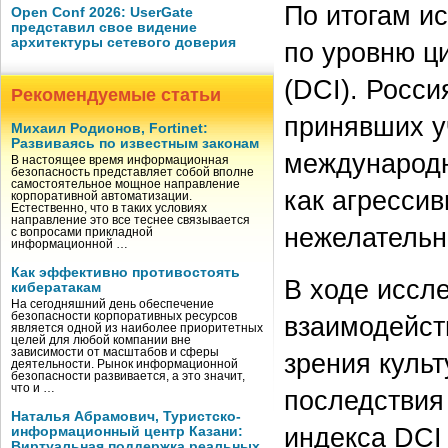
По итогам и
Open Conf 2026: UserGate
представил свое видение
архитектуры сетевого доверия
по уровню ци
(DCI). Росси
Рекомендуемые статьи
принявших у
Михаил Родионов, Fortinet:
Развиваясь по известным законам
международн
В настоящее время информационная
безопасность представляет собой вполне
самостоятельное мощное направление
как агрессив
корпоративной автоматизации.
Естественно, что в таких условиях
направление это все теснее связывается
нежелательн
с вопросами прикладной
информационной …
Как эффективно противостоять
В ходе иссл
кибератакам
На сегодняшний день обеспечение
безопасности корпоративных ресурсов
взаимодейств
является одной из наиболее приоритетных
целей для любой компании вне
зависимости от масштабов и сферы
зрения культ
деятельности. Рынок информационной
безопасности развивается, а это значит,
что и …
последствия
Наталья Абрамович, Туристско-
индекса DCI
информационный центр Казани:
Виртуальная поддержка реальных