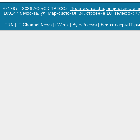
© 1997—2026 АО «СК ПРЕСС».
Политика конфиденциальности п
109147 г. Москва, ул. Марксистская, 34, строение 10. Телефон: +7
ITRN
|
IT Channel News
|
itWeek
|
Byte/Россия
|
Бестселлеры IT-ры