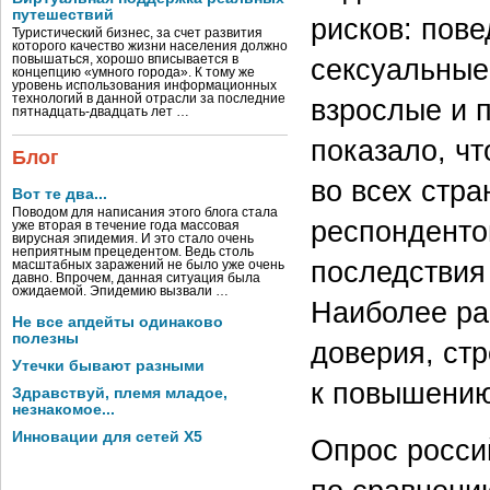
путешествий
рисков: пов
Туристический бизнес, за счет развития
которого качество жизни населения должно
сексуальные
повышаться, хорошо вписывается в
концепцию «умного города». К тому же
уровень использования информационных
технологий в данной отрасли за последние
взрослые и 
пятнадцать-двадцать лет …
показало, ч
Блог
во всех стр
Вот те два...
Поводом для написания этого блога стала
респонденто
уже вторая в течение года массовая
вирусная эпидемия. И это стало очень
неприятным прецедентом. Ведь столь
последствия
масштабных заражений не было уже очень
давно. Впрочем, данная ситуация была
ожидаемой. Эпидемию вызвали …
Наиболее ра
Не все апдейты одинаково
полезны
доверия, ст
Утечки бывают разными
к повышению
Здравствуй, племя младое,
незнакомое...
Инновации для сетей X5
Опрос росси