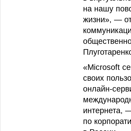
на нашу пов
жизни», — о
коммуникаци
общественно
Плуготаренк
«Microsoft 
своих польз
онлайн-серв
международн
интернета, 
по корпорат