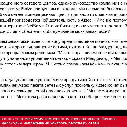
ерационного сетевого центра, однако руководство компании не 
ество с NetSolve наилучшим выходом. "Мы не смогли бы создат
бный сетевой операционный центр, для нас это слишком дорого, 
ющий производственной деятельностью Aztec. - Именно поэто
артнерство с NetSolve. Это их бизнес, и они умеют это делать. 
всего лишь обеспечить обслуживание моих заказчиков?"
ем заказчиков имеется в виду предоставление полного комплек
сть которого - управление сетями, считает Кевин Макдоналд, в
по корпоративным решениям. "Мы не спрашиваем потенциальных
луги удаленного управления сетью, - сказал Макдоналд. - Мы пр
м сетевым партнером. Мы хотим помочь вам как можно лучше у
"".
налда, удаленное управление корпоративной сетью - естеств
омпанией Aztec пакета сетевых услуг, поскольку Aztec хочет б
нологических решений для своих клиентов. "Мы не хотим реша
рит он. - Мы хотим раз и навсегда взять на себя решение всех
а стать стратегическим компонентом корпоративного бизнеса.
 необходим непрерывный контроль работы их сетей.