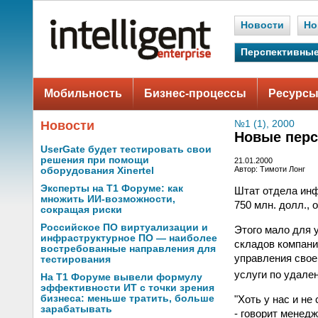
Новости
Но
Перспективные
Мобильность
Бизнес-процессы
Ресурсы
Новости
№1 (1), 2000
Новые перс
UserGate будет тестировать свои
решения при помощи
21.01.2000
Автор: Тимоти Лонг
оборудования Xinertel
Эксперты на Т1 Форуме: как
Штат отдела инф
множить ИИ-возможности,
750 млн. долл., 
сокращая риски
Российское ПО виртуализации и
Этого мало для 
инфраструктурное ПО — наиболее
складов компани
востребованные направления для
управления свое
тестирования
услуги по удале
На Т1 Форуме вывели формулу
эффективности ИТ с точки зрения
"Хоть у нас и н
бизнеса: меньше тратить, больше
зарабатывать
- говорит менед