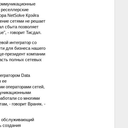
екоммуникационные
т реселлерские
ора NetSolve Крэйга
ение сетями не решает
ал сбыта позволяет
", - говорит Тисдал.
евой интегратор со
ети для бизнеса нашего
ице-президент компании
часть полных сетевых
егратором Data
я ее
ми операторами сетей,
ммуникационными
работали со многими
м, - говорит Враняк. -
., обслуживающий
ь создания