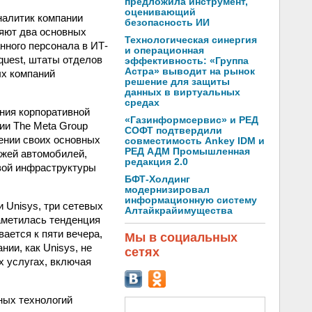
предложила инструмент,
оценивающий
аналитик компании
безопасность ИИ
ляют два основных
Технологическая синергия
нного персонала в ИТ-
и операционная
quest, штаты отделов
эффективность: «Группа
Астра» выводит на рынок
ых компаний
решение для защиты
данных в виртуальных
средах
ния корпоративной
«Газинформсервис» и РЕД
ии The Meta Group
СОФТ подтвердили
ении своих основных
совместимость Ankey IDM и
РЕД АДМ Промышленная
ажей автомобилей,
редакция 2.0
евой инфраструктуры
БФТ-Холдинг
модернизировал
информационную систему
 Unisys, три сетевых
Алтайкрайимущества
аметилась тенденция
вается к пяти вечера,
Мы в социальных
ии, как Unisys, не
сетях
х услугах, включая
ных технологий