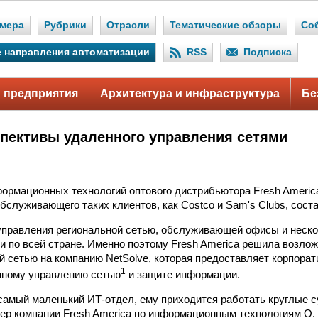
мера
Рубрики
Отрасли
Тематические обзоры
Со
 направления автоматизации
RSS
Подписка
 предприятия
Архитектура и инфраструктура
Бе
пективы удаленного управления сетями
ормационных технологий оптового дистрибьютора Fresh Americ
обслуживающего таких клиентов, как Costco и Sam's Clubs, соста
управления региональной сетью, обслуживающей офисы и неско
и по всей стране. Именно поэтому Fresh America решила возлож
й сетью на компанию NetSolve, которая предоставляет корпора
1
нному управлению сетью
и защите информации.
е самый маленький ИТ-отдел, ему приходится работать круглые с
жер компании Fresh America по информационным технологиям О. 