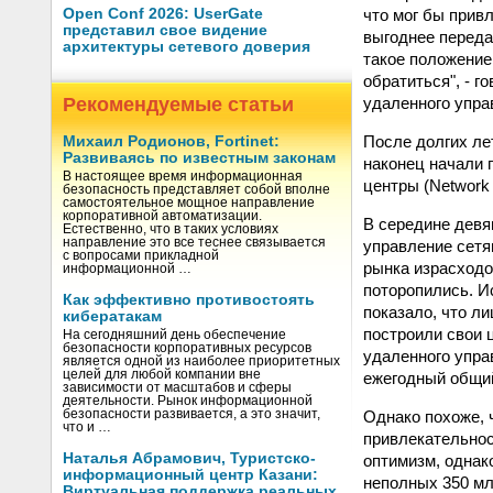
что мог бы прив
Open Conf 2026: UserGate
представил свое видение
выгоднее передат
архитектуры сетевого доверия
такое положение 
обратиться", - г
удаленного упра
Рекомендуемые статьи
После долгих ле
Михаил Родионов, Fortinet:
Развиваясь по известным законам
наконец начали 
В настоящее время информационная
центры (Network 
безопасность представляет собой вполне
самостоятельное мощное направление
корпоративной автоматизации.
В середине девя
Естественно, что в таких условиях
направление это все теснее связывается
управление сетя
с вопросами прикладной
рынка израсходо
информационной …
поторопились. Ис
Как эффективно противостоять
показало, что л
кибератакам
построили свои ц
На сегодняшний день обеспечение
безопасности корпоративных ресурсов
удаленного упра
является одной из наиболее приоритетных
целей для любой компании вне
ежегодный общий
зависимости от масштабов и сферы
деятельности. Рынок информационной
Однако похоже, 
безопасности развивается, а это значит,
что и …
привлекательнос
Наталья Абрамович, Туристско-
оптимизм, однако
информационный центр Казани:
неполных 350 млн
Виртуальная поддержка реальных