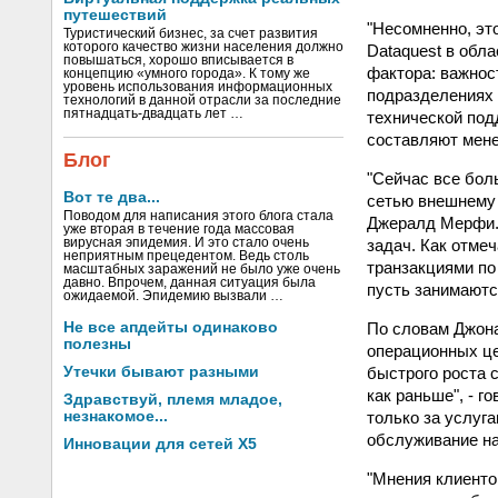
путешествий
"Несомненно, это
Туристический бизнес, за счет развития
которого качество жизни населения должно
Dataquest в обл
повышаться, хорошо вписывается в
фактора: важнос
концепцию «умного города». К тому же
уровень использования информационных
подразделениях 
технологий в данной отрасли за последние
пятнадцать-двадцать лет …
технической под
составляют мене
Блог
"Сейчас все бол
Вот те два...
сетью внешнему 
Поводом для написания этого блога стала
Джералд Мерфи. 
уже вторая в течение года массовая
задач. Как отме
вирусная эпидемия. И это стало очень
неприятным прецедентом. Ведь столь
транзакциями по
масштабных заражений не было уже очень
давно. Впрочем, данная ситуация была
пусть занимаютс
ожидаемой. Эпидемию вызвали …
По словам Джона
Не все апдейты одинаково
полезны
операционных це
быстрого роста с
Утечки бывают разными
как раньше", - г
Здравствуй, племя младое,
только за услуг
незнакомое...
обслуживание на
Инновации для сетей X5
"Мнения клиенто