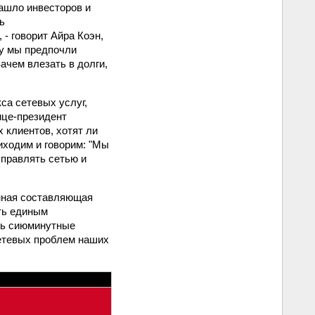
нашло инвесторов и
ь
- говорит Айра Коэн,
му мы предпочли
Зачем влезать в долги,
са сетевых услуг,
ице-президент
 клиентов, хотят ли
иходим и говорим: "Мы
правлять сетью и
енная составляющая
ыть единым
ть сиюминутные
 сетевых проблем наших