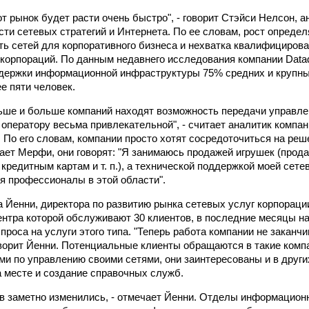
т рынок будет расти очень быстро", - говорит Стэйси Нелсон, 
асти сетевых стратегий и Интернета. По ее словам, рост опреде
ть сетей для корпоративного бизнеса и нехватка квалифицирова
корпораций. По данным недавнего исследования компании Data
держки информационной инфраструктуры 75% средних и крупн
е пяти человек.
ьше и больше компаний находят возможность передачи управле
оператору весьма привлекательной", - считает аналитик компан
По его словам, компании просто хотят сосредоточиться на реш
чает Мерфи, они говорят: "Я занимаюсь продажей игрушек (прод
 кредитным картам и т. п.), а технической поддержкой моей сет
я профессионалы в этой области".
 Йенни, директора по развитию рынка сетевых услуг корпорации
нтра которой обслуживают 30 клиентов, в последние месяцы н
проса на услуги этого типа. "Теперь работа компании не заканчи
оворит Йенни. Потенциальные клиенты обращаются в такие компан
ами по управлению своими сетями, они заинтересованы и в други
 месте и создание справочных служб.
в заметно изменились, - отмечает Йенни. Отделы информацион