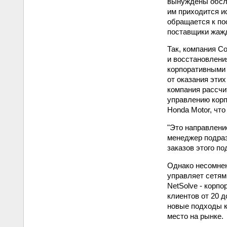
вынуждены обслу
им приходится и
обращается к по
поставщики жажд
Так, компания C
и восстановлени
корпоративными 
от оказания этих
компания рассчи
управлению корп
Honda Motor, что
"Это направлени
менеджер подраз
заказов этого по
Однако несомнен
управляет сетями
NetSolve - корп
клиентов от 20 
новые подходы к
место на рынке.