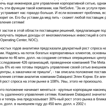
лечь еще инженеров для управления корпоративной сетью, однак
ь эти функции такой компании, как NetSolve. "За их услуги прих
устраивает нас гораздо больше. И если возникнет проблема, вс
оворит он. Его бы устами да мед пить - скажет любой поставщик
вления сетями!
т застоя в этой области поставщики решений, предлагающие по
получать первые доходы от многомиллионных инвестиций в се
Operating Center, NOC).
ностых годов аналитики предсказали двукратный рост спроса н
ми. Надеясь на поток богатых корпоративных клиентов, основны
вали по 46 млн. долл. на создание сетевых операционных центр
следование 426 организаций, проведенное компанией The Meta G
ишь 6% из них готовы передать управление своей сетью внешнем
ентры, а заказчики не пришли", - так описала положение поста
вления сетями аналитик компании Dataquest Элен Кэрни. Ее аг
 рост спроса на этом рынке в 108%. Увы, этого не произошло.
что положение начинает меняться - крупные корпорации наконе
ть удаленного управления сетями. Компания Dataquest значите
 и теперь она предсказывает 30%-ный рост этого рынка в ближа
. долл. в нынешнем году до 450 млн. долл. к 2002 г.