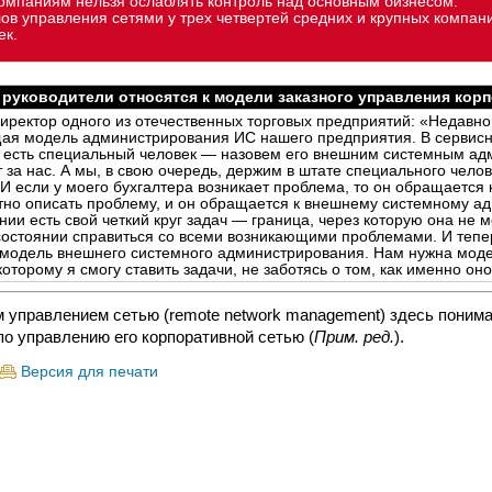
омпаниям нельзя ослаблять контроль над основным бизнесом.
ов управления сетями у трех четвертей средних и крупных компан
ек.
 руководители относятся к модели заказного управления кор
директор одного из отечественных торговых предприятий: «Недавно
щая модель администрирования ИС нашего предприятия. В сервисн
, есть специальный человек — назовем его внешним системным а
 за нас. А мы, в свою очередь, держим в штате специального челов
И если у моего бухгалтера возникает проблема, то он обращается к
тно описать проблему, и он обращается к внешнему системному ад
ии есть свой четкий круг задач — граница, через которую она не 
 состоянии справиться со всеми возникающими проблемами. И тепе
 модель внешнего системного администрирования. Нам нужна мод
оторому я смогу ставить задачи, не заботясь о том, как именно оно
управлением сетью (remote network management) здесь поним
по управлению его корпоративной сетью (
Прим. ред.
).
Версия для печати