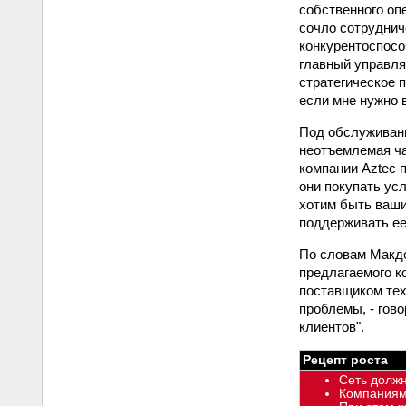
собственного оп
сочло сотруднич
конкурентоспосо
главный управля
стратегическое п
если мне нужно 
Под обслуживани
неотъемлемая ча
компании Aztec 
они покупать ус
хотим быть ваши
поддерживать ее
По словам Макдо
предлагаемого к
поставщиком тех
проблемы, - гово
клиентов".
Рецепт роста
Сеть должн
Компаниям