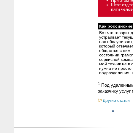
При этом к
Штат отдел
пяти челов
Как российские
Вот что говорит 
устраивает теку
нас обслуживает
который отвечает
общается с ним. 
состоянии грамо
сервисной компан
мой техник не в
нужна не просто
подразделения, к
1
Под удаленным 
заказчику услуг 
Другие статьи