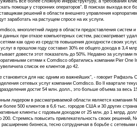
живать все более сложную инфраструктуру, а требования клие
скать помощи у сторонних операторов". В поисках выхода все 
ставщикам решений в области внешнего управления корпоратив
ут заработать на растущем спросе на их услуги.
omdisco, многолетний лидер в области предоставления систем и
я данных при отказе компьютерных систем, рассматривает уда
сетями как одно из средств повышения доходности своих услуг
 услуг в прошлом году составил 30% ее общего дохода в 3,4 млрд
тывает довести этот показатель до 50%. Недавно за услугами 
оративными сетями к Comdisco обратились компании Pier One I
 увеличила список ее клиентов до 42.
е становится для нас одним из важнейших", - говорит Рафаэль 
деления сетевых услуг компании Comdisco. Во II квартале теку
дразделения достиг 54 млн. долл., это больше объема за весь 19
ным лидером в рассматриваемой области является компания Ne
 более 500 клиентов в 6,6 тыс. городов США и 30 других страна
оративные клиенты с годовым доходом от 25 млн. до 1 млрд. дол
до 200. Стремясь повысить привлекательность своих решений, N
 расширению бизнеса, тесно сотрудничая в борьбе c сетевыми 