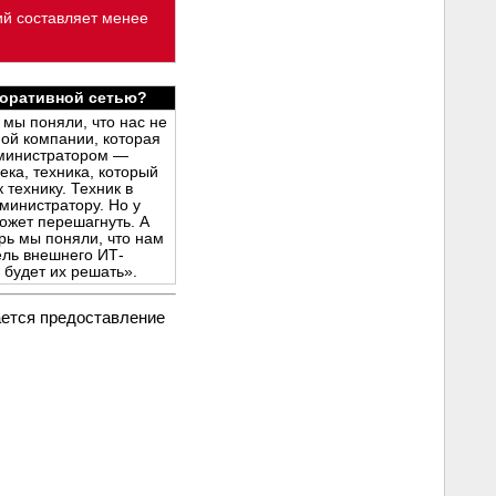
ий составляет менее
поративной сетью?
 мы поняли, что нас не
ой компании, которая
дминистратором —
ека, техника, который
 технику. Техник в
министратору. Но у
может перешагнуть. А
рь мы поняли, что нам
ель внешнего ИТ-
 будет их решать».
ается предоставление