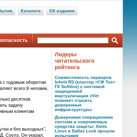
бытия
Каталоги
Об издании
зопасность
Лидеры
читательского
рейтинга
Совместимость серверов
a с годовым оборотом
Inferit RS (кластер «СФ Тех»
ГК Softline) с системой
вляет всего 8 человек.
защищенной
виртуализации zVirt
лько десятков
поможет строить
ить задачу
доверенные
инфраструктуры
тивным клиентам
Доверенная операционная
система и современные
средства защиты: Astra
утки и без выходных",
Linux и Dallas Lock прошли
Д. Соулз. Он указал,
испытания