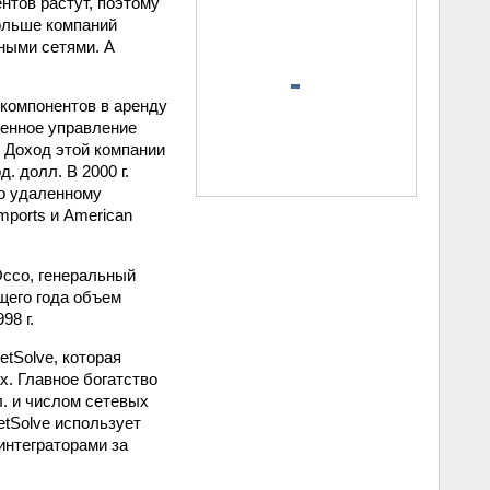
нтов растут, поэтому
больше компаний
ными сетями. А
 компонентов в аренду
ленное управление
. Доход этой компании
. долл. В 2000 г.
по удаленному
mports и American
Оссо, генеральный
щего года объем
98 г.
tSolve, которая
х. Главное богатство
л. и числом сетевых
etSolve использует
интеграторами за