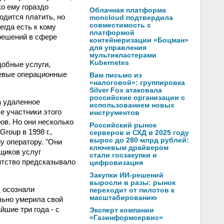
о ему гораздо
Облачная платформа
одится платить, но
moncloud подтвердила
совместимость с
егда есть к кому
платформой
 решений в сфере
контейнеризации «Боцман»
для управления
мультикластерами
Kubernetes
добные услуги,
тевые операционные
Вам письмо из
«налоговой»: группировка
Silver Fox атаковала
российские организации с
а удаленное
использованием новых
е участники этого
инструментов
ов. Но они несколько
Российский рынок
roup в 1998 г.,
серверов и СХД в 2025 году
вырос до 280 млрд рублей:
у оператору. "Они
ключевым драйвером
вщиков услуг
стали госзакупки и
ентство предсказывало
цифровизация
Закупки ИИ-решений
выросли в разы: рынок
ц осознали
переходит от пилотов к
масштабированию
льно умерила свой
йшие три года - с
Эксперт компании
«Газинформсервис»