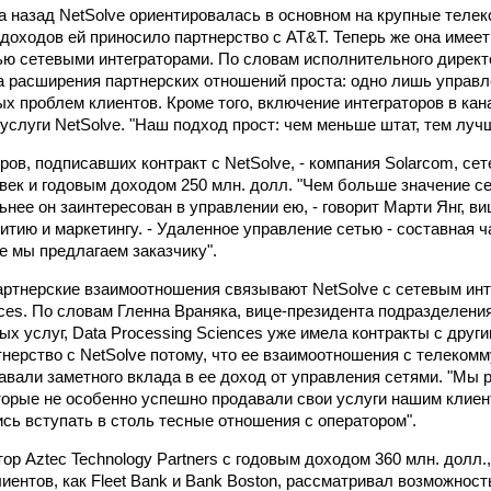
а назад NetSolve ориентировалась в основном на крупные тел
 доходов ей приносило партнерство с AT&T. Теперь же она имее
ью сетевыми интеграторами. По словам исполнительного директ
а расширения партнерских отношений проста: одно лишь управл
х проблем клиентов. Кроме того, включение интеграторов в кан
услуги NetSolve. "Наш подход прост: чем меньше штат, тем лучше
ов, подписавших контракт с NetSolve, - компания Solarcom, сет
век и годовым доходом 250 млн. долл. "Чем больше значение с
ьнее он заинтересован в управлении ею, - говорит Марти Янг, в
витию и маркетингу. - Удаленное управление сетью - составная 
е мы предлагаем заказчику".
ртнерские взаимоотношения связывают NetSolve с сетевым инт
nces. По словам Гленна Враняка, вице-президента подразделени
х услуг, Data Processing Sciences уже имела контракты с други
тнерство с NetSolve потому, что ее взаимоотношения с телеко
авали заметного вклада в ее доход от управления сетями. "Мы 
торые не особенно успешно продавали свои услуги нашим клиента
сь вступать в столь тесные отношения с оператором".
тор Aztec Technology Partners с годовым доходом 360 млн. долл
иентов, как Fleet Bank и Bank Boston, рассматривал возможност