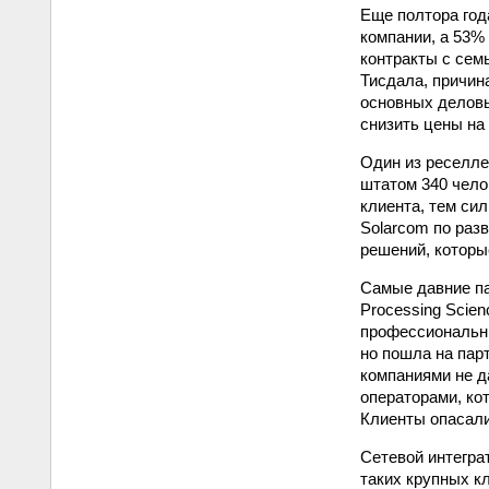
Еще полтора год
компании, а 53%
контракты с сем
Тисдала, причин
основных деловы
снизить цены на 
Один из реселлер
штатом 340 чело
клиента, тем сил
Solarcom по раз
решений, которы
Самые давние па
Processing Scie
профессиональны
но пошла на пар
компаниями не д
операторами, ко
Клиенты опасали
Сетевой интегра
таких крупных кл