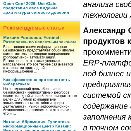
анализа сво
Open Conf 2026: UserGate
представил свое видение
архитектуры сетевого доверия
технологии 
Рекомендуемые статьи
Александр 
Михаил Родионов, Fortinet:
продуктов 
Развиваясь по известным законам
В настоящее время информационная
прокоммент
безопасность представляет собой вполне
самостоятельное мощное направление
корпоративной автоматизации.
ERP-платфо
Естественно, что в таких условиях
направление это все теснее связывается
с вопросами прикладной
под бизнес 
информационной …
Как эффективно противостоять
предприятия
кибератакам
На сегодняшний день обеспечение
системой ск
безопасности корпоративных ресурсов
является одной из наиболее приоритетных
целей для любой компании вне
зависимости от масштабов и сферы
содержание
деятельности. Рынок информационной
безопасности развивается, а это значит,
что и …
заполнения
Наталья Абрамович, Туристско-
в точном с
информационный центр Казани:
Виртуальная поддержка реальных