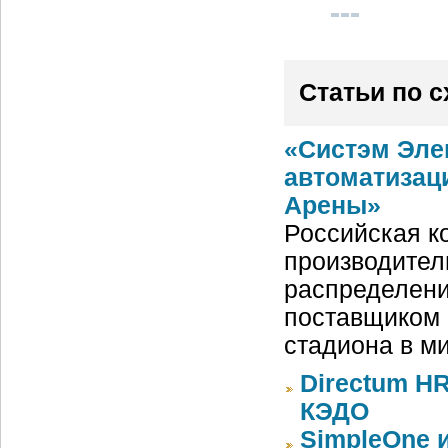
Статьи по 
«Систэм Эле
автоматизац
Арены»
Российская ко
производител
распределени
поставщиком 
стадиона в м
Directum HR
КЭДО
SimpleOne 