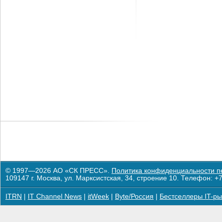
© 1997—2026 АО «СК ПРЕСС».
Политика конфиденциальности п
109147 г. Москва, ул. Марксистская, 34, строение 10. Телефон: +7
ITRN
|
IT Channel News
|
itWeek
|
Byte/Россия
|
Бестселлеры IT-ры