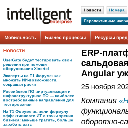
Новости
Номера
Перспективные напр
Мобильность
Бизнес-процессы
Ресурсы пред
Новости
ERP-платф
UserGate будет тестировать свои
сальдовая
решения при помощи
оборудования Xinertel
Angular уж
Эксперты на Т1 Форуме: как
множить ИИ-возможности,
сокращая риски
25 ноября 202
Российское ПО виртуализации и
инфраструктурное ПО — наиболее
Компания
«Н
востребованные направления для
тестирования
функционал
На Т1 Форуме вывели формулу
эффективности ИТ с точки зрения
оборотно-с
бизнеса: меньше тратить, больше
зарабатывать