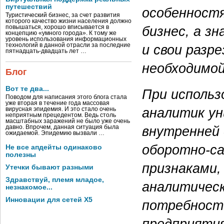
путешествий
особенностя
Туристический бизнес, за счет развития
которого качество жизни населения должно
бизнес, а з
повышаться, хорошо вписывается в
концепцию «умного города». К тому же
уровень использования информационных
и свои разр
технологий в данной отрасли за последние
пятнадцать-двадцать лет …
необходимой
Блог
Вот те два...
При использ
Поводом для написания этого блога стала
уже вторая в течение года массовая
аналитик у
вирусная эпидемия. И это стало очень
неприятным прецедентом. Ведь столь
масштабных заражений не было уже очень
внутренней
давно. Впрочем, данная ситуация была
ожидаемой. Эпидемию вызвали …
оборотно-са
Не все апдейты одинаково
полезны
признаками,
Утечки бывают разными
Здравствуй, племя младое,
аналитичес
незнакомое...
Инновации для сетей X5
потребност
предприятия