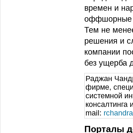
времен и на
оффшорные о
Тем не мене
решения и сл
компании по
без ущерба д
Раджан Чанд
фирме, специ
системной ин
консалтинга 
mail:
rchandr
Порталы д