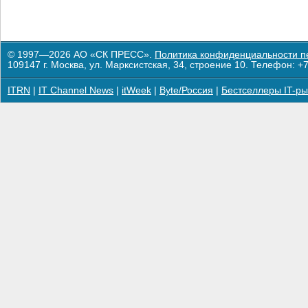
© 1997—2026 АО «СК ПРЕСС».
Политика конфиденциальности п
109147 г. Москва, ул. Марксистская, 34, строение 10. Телефон: +7
ITRN
|
IT Channel News
|
itWeek
|
Byte/Россия
|
Бестселлеры IT-ры