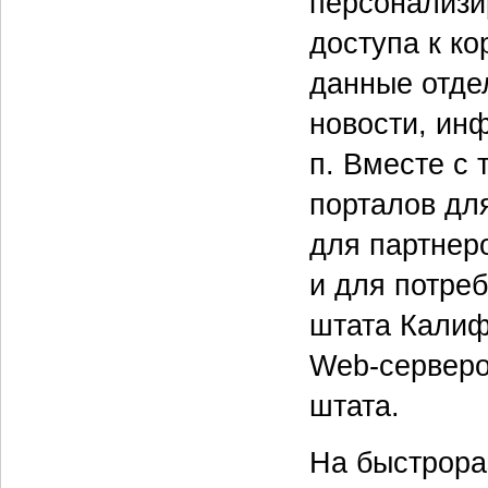
персонализи
доступа к к
данные отде
новости, ин
п. Вместе с
порталов дл
для партнеро
и для потре
штата Калиф
Web-серверо
штата.
На быстрора