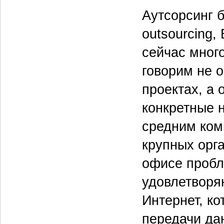
Аутсорсинг б
outsourcing,
сейчас мног
говорим не 
проектах, а
конкретные 
средним ком
крупных орг
офисе проб
удовлетворя
Интернет, к
передачи да