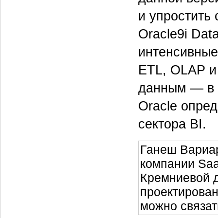
и упростить
Oracle9i Da
интенсивные
ETL, OLAP и
данным — в 
Oracle опре
сектора BI.
Ганеш Вариар
компании Saa
Кремниевой д
проектирован
можно связат