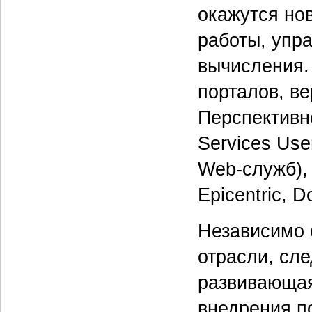
окажутся но
работы, упр
вычисления.
порталов, ве
Перспективн
Services Use
Web-служб),
Epicentric, 
Независимо о
отрасли, сле
развивающая
внедрения п