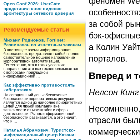
феномен Web
Open Conf 2026: UserGate
представил свое видение
особенностя
архитектуры сетевого доверия
за собой рын
Рекомендуемые статьи
бэк-офисные
Михаил Родионов, Fortinet:
а Колин Уайт
Развиваясь по известным законам
В настоящее время информационная
безопасность представляет собой вполне
порталов.
самостоятельное мощное направление
корпоративной автоматизации.
Естественно, что в таких условиях
направление это все теснее связывается
Вперед и 
с вопросами прикладной
информационной …
Как эффективно противостоять
кибератакам
Нелсон Кинг
На сегодняшний день обеспечение
безопасности корпоративных ресурсов
является одной из наиболее приоритетных
Несомненно,
целей для любой компании вне
зависимости от масштабов и сферы
деятельности. Рынок информационной
отрасли был
безопасности развивается, а это значит,
что и …
коммерческие
Наталья Абрамович, Туристско-
информационный центр Казани:
Виртуальная поддержка реальных