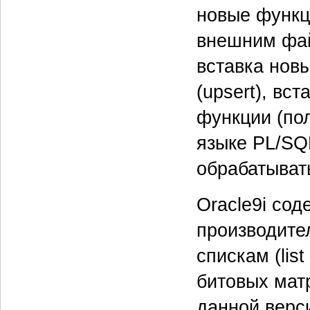
новые функц
внешним фай
вставка нов
(upsert), вс
функции (по
языке PL/SQ
обрабатывать
Oracle9i со
производител
спискам (list
битовых матр
данной верс