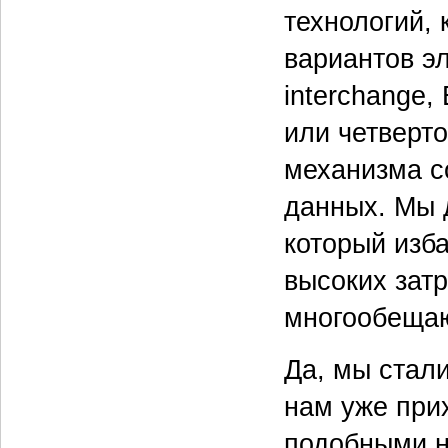
технологий,
вариантов эл
interchange,
или четверт
механизма с
данных. Мы 
который изб
высоких зат
многообеща
Да, мы стал
нам уже при
подобными н