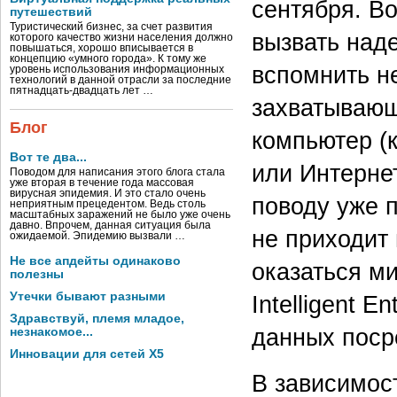
сентября. Во
путешествий
Туристический бизнес, за счет развития
вызвать над
которого качество жизни населения должно
повышаться, хорошо вписывается в
концепцию «умного города». К тому же
вспомнить н
уровень использования информационных
технологий в данной отрасли за последние
пятнадцать-двадцать лет …
захватывающ
Блог
компьютер (к
Вот те два...
или Интерне
Поводом для написания этого блога стала
уже вторая в течение года массовая
вирусная эпидемия. И это стало очень
поводу уже п
неприятным прецедентом. Ведь столь
масштабных заражений не было уже очень
давно. Впрочем, данная ситуация была
не приходит 
ожидаемой. Эпидемию вызвали …
Не все апдейты одинаково
оказаться м
полезны
Утечки бывают разными
Intelligent 
Здравствуй, племя младое,
данных поср
незнакомое...
Инновации для сетей X5
В зависимос