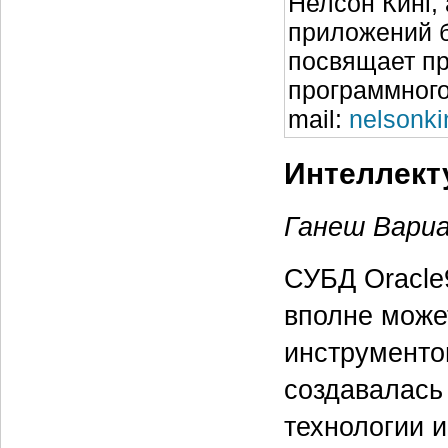
Нелсон Кинг,
приложений б
посвящает пр
программного
mail:
nelsonki
Интеллект
Ганеш Вари
СУБД Oracle
вполне може
инструментов
создавалась
технологии 