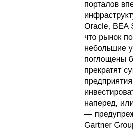
порталов вп
инфраструкту
Oracle, BEA 
что рынок п
небольшие у
поглощены б
прекратят су
предприятия
инвестироват
наперед, ил
— предупреж
Gartner Grou