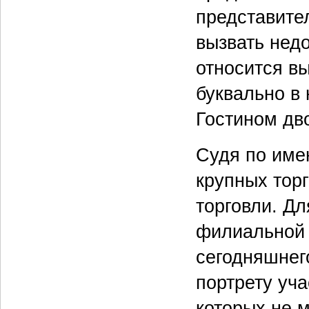
представител
вызвать нед
относится в
буквально в 
Гостином дв
Судя по имен
крупных торг
торговли. Дл
филиальной 
сегодняшнег
портрету уча
которых не 