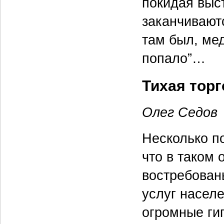
покидая выс
заканчиваютс
там был, мед
попало”…
Тихая тор
Олег Седов
Несколько п
что в таком
востребован
услуг насел
огромные ги