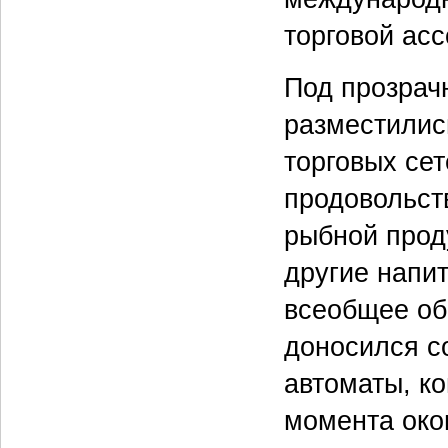
торговой ас
Под прозрач
разместилис
торговых сет
продовольст
рыбной проду
другие напи
всеобщее об
доносился с
автоматы, к
момента око