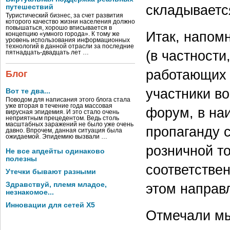
складываетс
путешествий
Туристический бизнес, за счет развития
которого качество жизни населения должно
повышаться, хорошо вписывается в
Итак, напом
концепцию «умного города». К тому же
уровень использования информационных
технологий в данной отрасли за последние
(в частност
пятнадцать-двадцать лет …
работающих 
Блог
участники в
Вот те два...
Поводом для написания этого блога стала
уже вторая в течение года массовая
форум, в на
вирусная эпидемия. И это стало очень
неприятным прецедентом. Ведь столь
масштабных заражений не было уже очень
пропаганду 
давно. Впрочем, данная ситуация была
ожидаемой. Эпидемию вызвали …
розничной т
Не все апдейты одинаково
полезны
соответстве
Утечки бывают разными
Здравствуй, племя младое,
этом направ
незнакомое...
Инновации для сетей X5
Отмечали мы