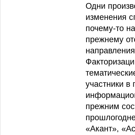
Одни произв
изменения сп
почему-то н
прежнему отс
направлениях
Факторизаци
тематически
участники в 
информацион
прежним сос
прошлогодне
«Акант», «А