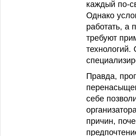
каждый по-св
Однако усло
работать, а
требуют пр
технологий.
специализир
Правда, про
перенасыщен
себе позволи
организатор
причин, поч
предпочтени