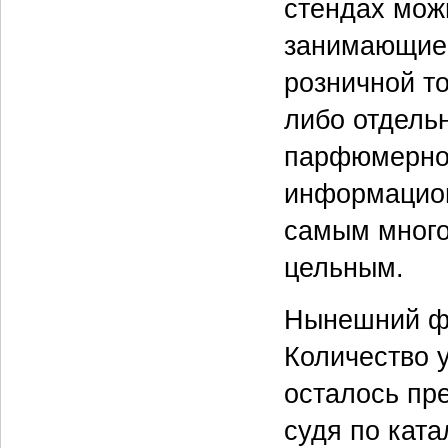
стендах мож
занимающиес
розничной то
либо отдель
парфюмерной
информацион
самым много
цельным.
Нынешний фо
Количество у
осталось пр
судя по ката