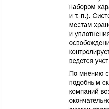
набором хара
и т. п.). Си
местам хране
и уплотнени
освобождени
контролируе
ведется учет
По мнению с
подобным ск
компаний воз
окончательно