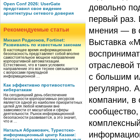
Open Conf 2026: UserGate
довольно по
представил свое видение
архитектуры сетевого доверия
первый раз. 
мнения — в 
Рекомендуемые статьи
Выставка «М
Михаил Родионов, Fortinet:
Развиваясь по известным законам
В настоящее время информационная
воспринимат
безопасность представляет собой вполне
самостоятельное мощное направление
корпоративной автоматизации.
отраслевой 
Естественно, что в таких условиях
направление это все теснее связывается
с вопросами прикладной
с большим и
информационной …
Как эффективно противостоять
регулярно. 
кибератакам
На сегодняшний день обеспечение
компании, в
безопасности корпоративных ресурсов
является одной из наиболее приоритетных
целей для любой компании вне
сообщество,
зависимости от масштабов и сферы
деятельности. Рынок информационной
безопасности развивается, а это значит,
комплексный
что и …
Наталья Абрамович, Туристско-
информацион
информационный центр Казани:
Виртуальная поддержка реальных