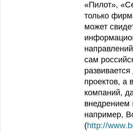
«Пилот», «С
только фирм
может свидет
информацион
направлений
сам российс
развивается
проектов, а 
компаний, д
внедрением 
например, Bo
(
http://www.