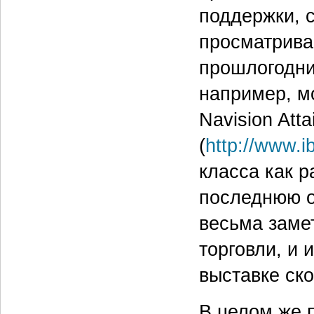
поддержки, 
просматрива
прошлогодни
например, мо
Navision Att
(
http://www.i
класса как р
последнюю о
весьма заме
торговли, и 
выставке ско
В целом же 