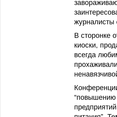
завораживаю
заинтересов
журналисты 
В сторонке 
киоски, про
всегда люби
прохаживалис
ненавязчиво
Конференци
“повышению 
предприятий
питания”. Т