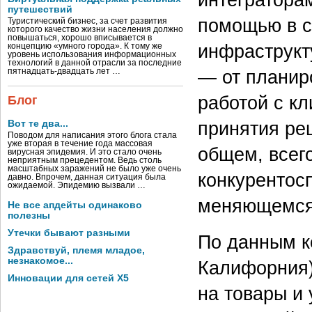
путешествий
помощью в с
Туристический бизнес, за счет развития
которого качество жизни населения должно
повышаться, хорошо вписывается в
инфраструкт
концепцию «умного города». К тому же
уровень использования информационных
технологий в данной отрасли за последние
— от планир
пятнадцать-двадцать лет …
работой с к
Блог
принятия ре
Вот те два...
Поводом для написания этого блога стала
уже вторая в течение года массовая
общем, всего
вирусная эпидемия. И это стало очень
неприятным прецедентом. Ведь столь
масштабных заражений не было уже очень
конкурентос
давно. Впрочем, данная ситуация была
ожидаемой. Эпидемию вызвали …
меняющемся
Не все апдейты одинаково
полезны
Утечки бывают разными
По данным к
Здравствуй, племя младое,
незнакомое...
Калифорния)
Инновации для сетей X5
на товары и