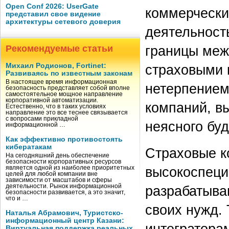
Open Conf 2026: UserGate
коммерчески
представил свое видение
архитектуры сетевого доверия
деятельност
границы меж
Рекомендуемые статьи
Михаил Родионов, Fortinet:
страховыми 
Развиваясь по известным законам
В настоящее время информационная
нетерпением
безопасность представляет собой вполне
самостоятельное мощное направление
корпоративной автоматизации.
компаний, в
Естественно, что в таких условиях
направление это все теснее связывается
с вопросами прикладной
неясного бу
информационной …
Как эффективно противостоять
кибератакам
Страховые к
На сегодняшний день обеспечение
безопасности корпоративных ресурсов
высокоспеци
является одной из наиболее приоритетных
целей для любой компании вне
зависимости от масштабов и сферы
деятельности. Рынок информационной
разрабатыва
безопасности развивается, а это значит,
что и …
своих нужд.
Наталья Абрамович, Туристско-
информационный центр Казани:
интеграторам
Виртуальная поддержка реальных