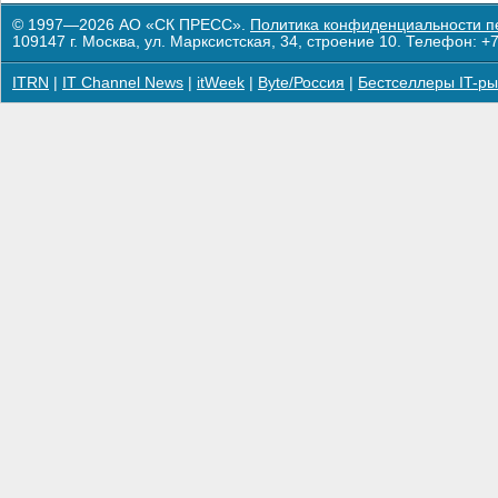
© 1997—2026 АО «СК ПРЕСС».
Политика конфиденциальности п
109147 г. Москва, ул. Марксистская, 34, строение 10. Телефон: +7
ITRN
|
IT Channel News
|
itWeek
|
Byte/Россия
|
Бестселлеры IT-ры