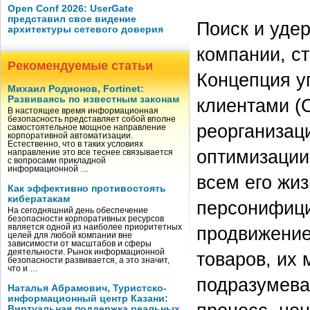
Open Conf 2026: UserGate
представил свое видение
Поиск и уде
архитектуры сетевого доверия
компании, с
Рекомендуемые статьи
Концепция у
Михаил Родионов, Fortinet:
Развиваясь по известным законам
клиентами (C
В настоящее время информационная
безопасность представляет собой вполне
реорганизац
самостоятельное мощное направление
корпоративной автоматизации.
Естественно, что в таких условиях
оптимизации
направление это все теснее связывается
с вопросами прикладной
информационной …
всем его жи
Как эффективно противостоять
кибератакам
персонифици
На сегодняшний день обеспечение
безопасности корпоративных ресурсов
является одной из наиболее приоритетных
продвижени
целей для любой компании вне
зависимости от масштабов и сферы
деятельности. Рынок информационной
товаров, их
безопасности развивается, а это значит,
что и …
подразумева
Наталья Абрамович, Туристско-
информационный центр Казани:
Виртуальная поддержка реальных