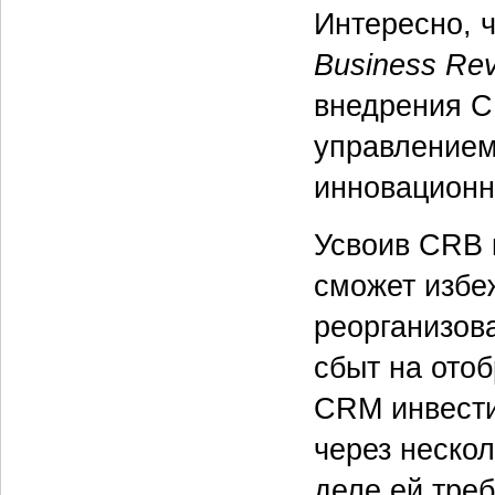
Интересно, 
Business Re
внедрения C
управлением
инновационн
Усвоив CRB 
сможет избеж
реорганизов
сбыт на ото
CRM инвести
через неско
деле ей тре