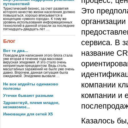
процесс, цен
путешествий
Это предпол
Туристический бизнес, за счет развития
которого качество жизни населения должно
повышаться, хорошо вписывается в
организации
концепцию «умного города». К тому же
уровень использования информационных
технологий в данной отрасли за последние
пятнадцать-двадцать лет …
предоставле
сервиса. В 
Блог
Вот те два...
название CRB
Поводом для написания этого блога стала
уже вторая в течение года массовая
ориентирова
вирусная эпидемия. И это стало очень
неприятным прецедентом. Ведь столь
масштабных заражений не было уже очень
идентификац
давно. Впрочем, данная ситуация была
ожидаемой. Эпидемию вызвали …
компании кл
Не все апдейты одинаково
полезны
компании и е
Утечки бывают разными
Здравствуй, племя младое,
послепродаж
незнакомое...
Инновации для сетей X5
Казалось бы