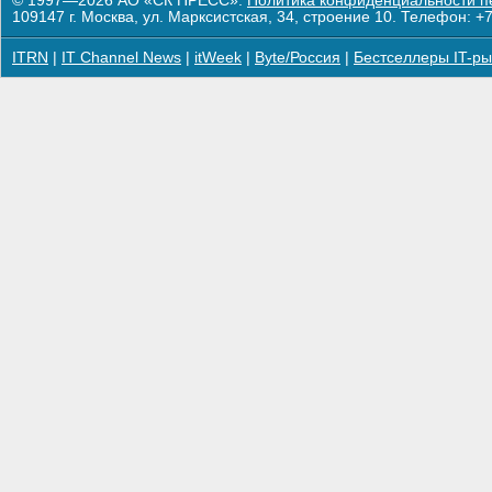
© 1997—2026 АО «СК ПРЕСС».
Политика конфиденциальности п
109147 г. Москва, ул. Марксистская, 34, строение 10. Телефон: +7
ITRN
|
IT Channel News
|
itWeek
|
Byte/Россия
|
Бестселлеры IT-ры