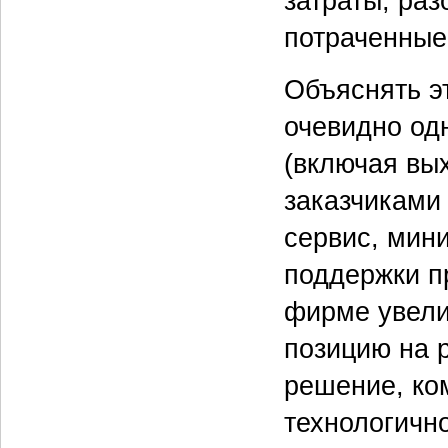
затраты, ра
потраченные
Объяснять э
очевидно од
(включая вы
заказчиками
сервис, мин
поддержки п
фирме увели
позицию на 
решение, ком
технологичнос