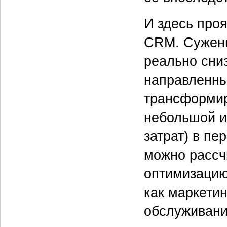
И здесь про
CRM. Сужени
реально сниз
направленны
трансформир
небольшой и
затрат) в п
можно рассч
оптимизацию
как маркети
обслуживани