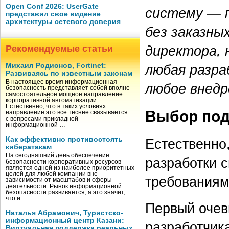
Open Conf 2026: UserGate
систему — п
представил свое видение
архитектуры сетевого доверия
без заказны
директора, 
Рекомендуемые статьи
любая разра
Михаил Родионов, Fortinet:
Развиваясь по известным законам
В настоящее время информационная
любое внедр
безопасность представляет собой вполне
самостоятельное мощное направление
корпоративной автоматизации.
Естественно, что в таких условиях
Выбор под
направление это все теснее связывается
с вопросами прикладной
информационной …
Как эффективно противостоять
Естественно
кибератакам
На сегодняшний день обеспечение
разработки 
безопасности корпоративных ресурсов
является одной из наиболее приоритетных
целей для любой компании вне
требованиям
зависимости от масштабов и сферы
деятельности. Рынок информационной
безопасности развивается, а это значит,
что и …
Первый очев
Наталья Абрамович, Туристско-
информационный центр Казани:
разработчик
Виртуальная поддержка реальных