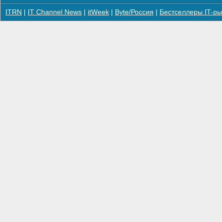
ITRN
|
IT Channel News
|
itWeek
|
Byte/Россия
|
Бестселлеры IT-ры