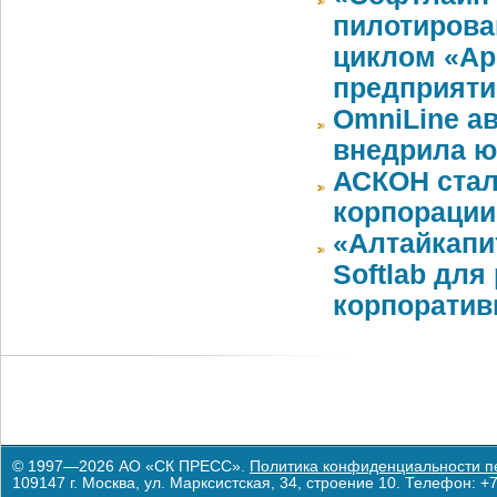
пилотирова
циклом «A
предприяти
OmniLine а
внедрила ю
АСКОН стал
корпорации
«Алтайкапи
Softlab дл
корпоратив
© 1997—2026 АО «СК ПРЕСС».
Политика конфиденциальности п
109147 г. Москва, ул. Марксистская, 34, строение 10. Телефон: +7