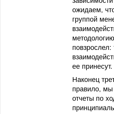
зависимости 
ожидаем, чт
группой мен
взаимодейств
методологию 
повзрослел: 
взаимодейств
ее принесут.
Наконец тре
правило, мы
отчеты по хо
принципиаль