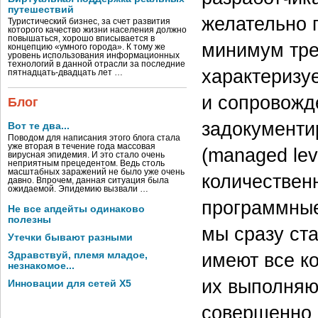
путешествий
желательно 
Туристический бизнес, за счет развития
которого качество жизни населения должно
повышаться, хорошо вписывается в
минимум трет
концепцию «умного города». К тому же
уровень использования информационных
технологий в данной отрасли за последние
характеризу
пятнадцать-двадцать лет …
и сопровожд
Блог
задокументи
Вот те два...
Поводом для написания этого блога стала
уже вторая в течение года массовая
(managed lev
вирусная эпидемия. И это стало очень
неприятным прецедентом. Ведь столь
масштабных заражений не было уже очень
количественн
давно. Впрочем, данная ситуация была
ожидаемой. Эпидемию вызвали …
программные 
Не все апдейты одинаково
полезны
мы сразу ста
Утечки бывают разными
имеют все ко
Здравствуй, племя младое,
незнакомое...
их выполняю
Инновации для сетей X5
совершенно 