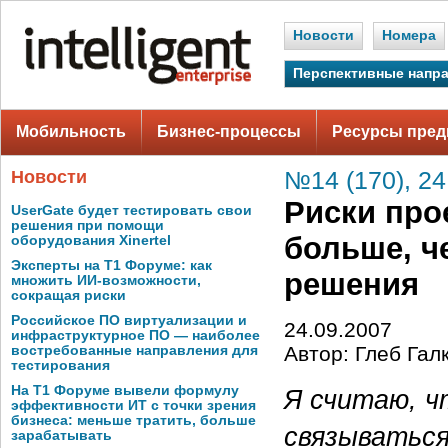
Новости
Номера
Перспективные напр
Мобильность
Бизнес-процессы
Ресурсы пред
Новости
№14 (170), 24
Риски про
UserGate будет тестировать свои
решения при помощи
больше, ч
оборудования Xinertel
Эксперты на Т1 Форуме: как
решения
множить ИИ-возможности,
сокращая риски
Российское ПО виртуализации и
24.09.2007
инфраструктурное ПО — наиболее
Автор: Глеб Гал
востребованные направления для
тестирования
На Т1 Форуме вывели формулу
Я считаю, ч
эффективности ИТ с точки зрения
бизнеса: меньше тратить, больше
связываться
зарабатывать