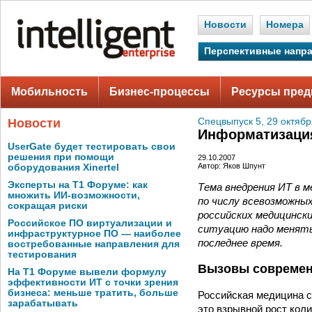
Новости
Номера
Перспективные напр
Мобильность
Бизнес-процессы
Ресурсы пред
Новости
Спецвыпуск 5, 29 октябр
Информатизаци
UserGate будет тестировать свои
решения при помощи
29.10.2007
Автор: Яков Шпунт
оборудования Xinertel
Эксперты на Т1 Форуме: как
Тема внедрения ИТ в м
множить ИИ-возможности,
по числу всевозможны
сокращая риски
российских медицински
Российское ПО виртуализации и
ситуацию надо менять,
инфраструктурное ПО — наиболее
последнее время.
востребованные направления для
тестирования
Вызовы современ
На Т1 Форуме вывели формулу
эффективности ИТ с точки зрения
бизнеса: меньше тратить, больше
Российская медицина с
зарабатывать
это взрывной рост кол