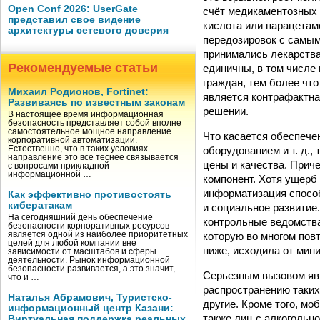
Open Conf 2026: UserGate
счёт медикаментозных 
представил свое видение
кислота или парацетамо
архитектуры сетевого доверия
передозировок с самым
принимались лекарства 
Рекомендуемые статьи
единичны, в том числе
граждан, тем более что
Михаил Родионов, Fortinet:
является контрафактна
Развиваясь по известным законам
решении.
В настоящее время информационная
безопасность представляет собой вполне
самостоятельное мощное направление
Что касается обеспече
корпоративной автоматизации.
оборудованием и т. д.,
Естественно, что в таких условиях
направление это все теснее связывается
цены и качества. Приче
с вопросами прикладной
информационной …
компонент. Хотя ущерб 
информатизация способ
Как эффективно противостоять
кибератакам
и социальное развитие
На сегодняшний день обеспечение
контрольные ведомства
безопасности корпоративных ресурсов
которую во многом пов
является одной из наиболее приоритетных
целей для любой компании вне
ниже, исходила от мин
зависимости от масштабов и сферы
деятельности. Рынок информационной
безопасности развивается, а это значит,
Серьезным вызовом явл
что и …
распространению таких 
Наталья Абрамович, Туристско-
другие. Кроме того, м
информационный центр Казани:
также лиц с алкогольно
Виртуальная поддержка реальных