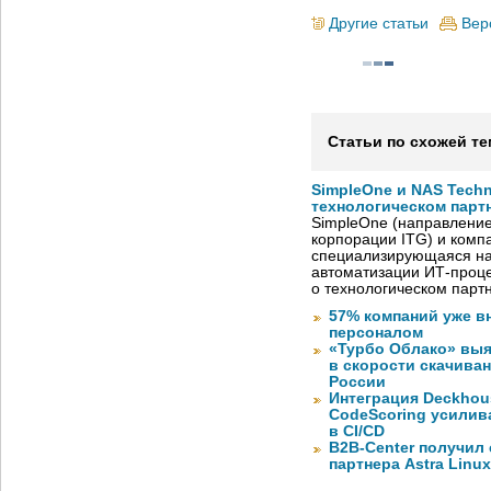
Другие статьи
Вер
Статьи по схожей те
SimpleOne и NAS Tech
технологическом парт
SimpleOne (направление
корпорации ITG) и комп
специализирующаяся на
автоматизации ИТ-проце
о технологическом парт
57% компаний уже в
персоналом
«Турбо Облако» выя
в скорости скачива
России
Интеграция Deckhous
CodeScoring усилив
в CI/CD
B2B-Center получил 
партнера Astra Linux