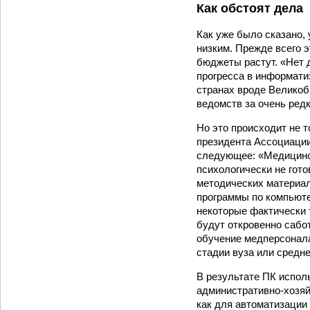
Как обстоят дела
Как уже было сказано,
низким. Прежде всего э
бюджеты растут. «Нет 
прогресса в информатиз
странах вроде Великоб
ведомств за очень ред
Но это происходит не т
президента Ассоциаци
следующее: «Медицинс
психологически не гот
методических материал
программы по компьюте
некоторые фактически 
будут откровенно сабо
обучение медперсонала
стадии вуза или средн
В результате ПК испол
администра­тивно-хозяй
как для автоматизации