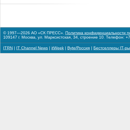
© 1997—2026 АО «СК ПРЕСС».
Политика конфиденциальности п
109147 г. Москва, ул. Марксистская, 34, строение 10. Телефон: +7
ITRN
|
IT Channel News
|
itWeek
|
Byte/Россия
|
Бестселлеры IT-ры