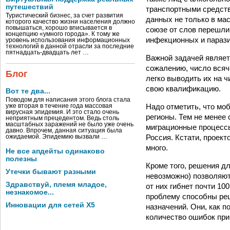
путешествий
транспортными средств
Туристический бизнес, за счет развития
данных не только в ма
которого качество жизни населения должно
повышаться, хорошо вписывается в
союзе от слов перешли
концепцию «умного города». К тому же
инфекционных и параз
уровень использования информационных
технологий в данной отрасли за последние
пятнадцать-двадцать лет …
Важной задачей являет
сожалению, число всяч
Блог
легко выводить их на ч
свою квалификацию.
Вот те два...
Поводом для написания этого блога стала
Надо отметить, что мо
уже вторая в течение года массовая
вирусная эпидемия. И это стало очень
регионы. Тем не менее
неприятным прецедентом. Ведь столь
масштабных заражений не было уже очень
миграционные процессы 
давно. Впрочем, данная ситуация была
Россия. Кстати, проек
ожидаемой. Эпидемию вызвали …
много.
Не все апдейты одинаково
полезны
Кроме того, решения д
Утечки бывают разными
невозможно) позволяют
Здравствуй, племя младое,
от них гибнет почти 100
незнакомое...
проблему способны ре
Инновации для сетей X5
назначений. Они, как п
количество ошибок при