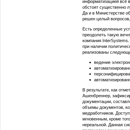
информатизацией всё в 
обстоят существенно л
Да и в Министерстве о
решен целый вопросов,
Есть определенные усп
преодолеть такую вечн
компания InterSystems.
при наличии политичес
реализованы следующи
ведение электрон
автоматизированн
персонифицирова
автоматизированн
В результате, как отм
Ашенбреннер, зафикси
документации, составле
объемы документов, ко
медработников. Доступ
мгновенным, кроме тог
нереальной. Данная си