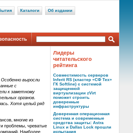
бытия
Каталоги
Об издании
зопасность
Лидеры
читательского
рейтинга
Совместимость серверов
. Особенно выросли
Inferit RS (кластер «СФ Тех»
ГК Softline) с системой
занные с
защищенной
ели к заметному
виртуализации zVirt
тельных органов.
поможет строить
доверенные
лась. Хотя целый ряд
инфраструктуры
Доверенная операционная
система и современные
нсов, многие из
средства защиты: Astra
ти проблемы, чреватые
Linux и Dallas Lock прошли
компаний. Наиболее
испытания