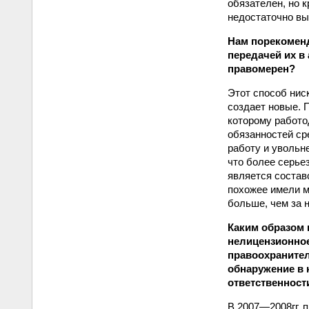
обязателен, но 
недостаточно вы
Нам порекоменд
передачей их в
правомерен?
Этот способ нис
создает новые. 
которому работо
обязанностей ср
работу и увольн
что более серье
является состав
похожее имели м
больше, чем за 
Каким образом 
нелицензионное
правоохранител
обнаружение в 
ответственност
В 2007—2008гг. 