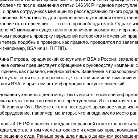
 более что после изменения статьи 146 УК РФ данное преступле
х, и права сотрудников милиции по расследованию такого рода
ширены. В частности, для привлечения к уголовной ответствен
вление от потерпевших — то есть правообладателей. Однако из
оне «О милиции» существенно ограничили возможности органо
мым проводить проверку нарушений авторского и смежных прав 
то теперь подобные проверки, как правило, проводятся по заяв
й (например, BSA или НП ППП).
Анна Петрова, юридический консультант BSA в России, заявлен
ные органы предшествует обращение к руководству компании 
 причем, как правило, неоднократное. Заявление в правоохрани
 случае, если есть уверенность, что в той или иной компании и
ами BSA, и при этом нет информации о покупке лицензий.
дования уголовного дела могут быть изъяты носители информа
казательством того или иного преступления. И в этом качеств
ПК или ноутбук. Вместе с тем в последнее время все чаще изы
оборудование, например, мониторы, что иногда имело место ран
главы 4 ГК РФ в рамках гражданскоправовой ответственности за
одательства, в том числе авторского и смежных прав, компания
о решению суда. Раньше речь шла лишь о денежном возмещении