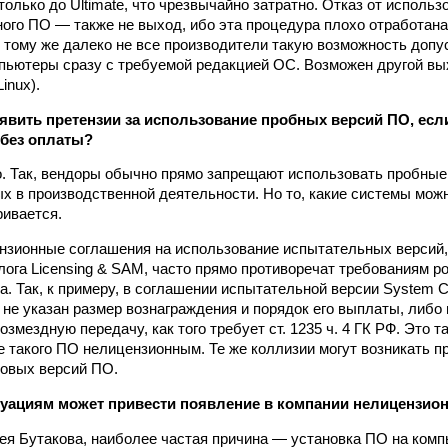
олько до Ultimate, что чрезвычайно затратно. Отказ от использ
ого ПО — также не выход, ибо эта процедура плохо отработана
К тому же далеко не все производители такую возможность допу
пьютеры сразу с требуемой редакцией ОС. Возможен другой в
inux).
явить претензии за использование пробных версий ПО, если
 без оплаты?
о. Так, вендоры обычно прямо запрещают использовать пробные
ых в производственной деятельности. Но то, какие системы мож
ривается.
ензионные соглашения на использование испытательных версий,
блога Licensing & SAM, часто прямо противоречат требованиям р
. Так, к примеру, в соглашении испытательной версии System Ce
 не указан размер вознаграждения и порядок его выплаты, либо
озмездную передачу, как того требует ст. 1235 ч. 4 ГК РФ. Это 
е такого ПО нелицензионным. Те же коллизии могут возникать п
овых версий ПО.
туациям может привести появление в компании нелицензио
ея Бутакова, наиболее частая причина — установка ПО на комп