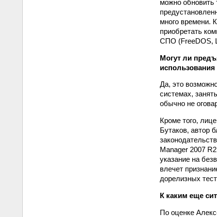
можно обновить т
предустановленн
много времени. 
приобретать ком
СПО (FreeDOS, L
Могут ли предъ
использования
Да, это возможн
системах, занят
обычно не огова
Кроме того, лиц
Бутаков, автор 
законодательства
Manager 2007 R2
указание на безв
влечет признани
дорелизных тест
К каким еще си
По оценке Алекс