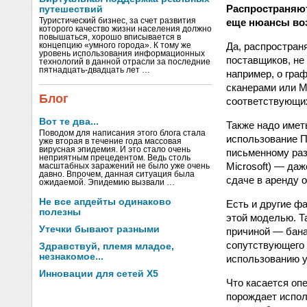
Распространяют
путешествий
еще нюансы во
Туристический бизнес, за счет развития
которого качество жизни населения должно
повышаться, хорошо вписывается в
Да, распростран
концепцию «умного города». К тому же
уровень использования информационных
поставщиков, не
технологий в данной отрасли за последние
пятнадцать-двадцать лет …
например, о гра
сканерами или М
Блог
соответствующих
Вот те два...
Также надо имет
Поводом для написания этого блога стала
использование П
уже вторая в течение года массовая
вирусная эпидемия. И это стало очень
письменному раз
неприятным прецедентом. Ведь столь
Microsoft) — даж
масштабных заражений не было уже очень
давно. Впрочем, данная ситуация была
сдаче в аренду 
ожидаемой. Эпидемию вызвали …
Не все апдейты одинаково
Есть и другие ф
полезны
этой моделью. Т
Утечки бывают разными
причиной — бана
сопутствующего 
Здравствуй, племя младое,
незнакомое...
использованию у
Инновации для сетей X5
Что касается оп
порождает испол