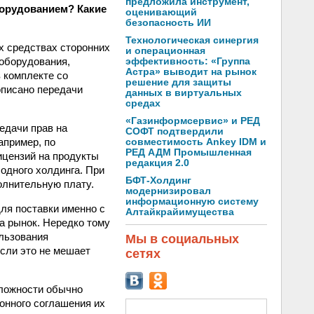
предложила инструмент,
борудованием? Какие
оценивающий
безопасность ИИ
Технологическая синергия
х средствах сторонних
и операционная
 оборудования,
эффективность: «Группа
Астра» выводит на рынок
в комплекте со
решение для защиты
описано передачи
данных в виртуальных
средах
«Газинформсервис» и РЕД
едачи прав на
СОФТ подтвердили
апример, по
совместимость Ankey IDM и
РЕД АДМ Промышленная
ицензий на продукты
редакция 2.0
 одного холдинга. При
БФТ-Холдинг
олнительную плату.
модернизировал
информационную систему
для поставки именно с
Алтайкрайимущества
а рынок. Нередко тому
ользования
Мы в социальных
сли это не мешает
сетях
сложности обычно
онного соглашения их