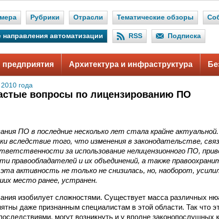
мера
Рубрики
Отрасли
Тематические обзоры
Со
 направления автоматизации
RSS
Подписка
 предприятия
Архитектура и инфраструктура
Бе
 2010 года
астые вопросы по лицензированию ПО
ания ПО в последние несколько лет стала крайне актуальной
ки вследствие того, что изменения в законодательстве, свя
тветственности за использование нелицензионного ПО, прив
ти правообладателей и их объединений, а также правоохрани
 эта активность не только не снизилась, но, наоборот, усили
ших место ранее, устранен.
ания изобилует сложностями. Су­ществует масса различных нюа
ятны даже признанным специалистам в этой области. Так что э
оследствиями, могут возникнуть и у вполне законопослушных 