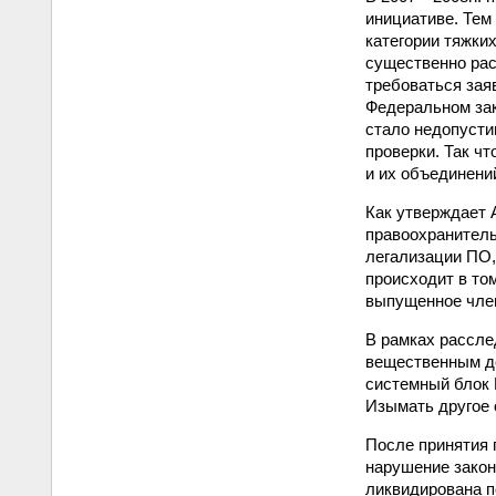
инициативе. Тем
категории тяжки
существенно рас
требоваться зая
Федеральном зак
стало недопусти
проверки. Так ч
и их объединени
Как утверждает 
правоохранитель
легализации ПО,
происходит в том
выпущенное член
В рамках рассле
вещественным до
системный блок 
Изымать другое 
После принятия 
нарушение закон
ликвидирована п