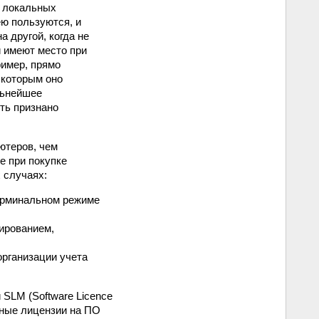
а локальных
ею пользуются, и
а другой, когда не
 имеют место при
ример, прямо
 которым оно
льнейшее
ть признано
ютеров, чем
е при покупке
 случаях:
терминальном режиме
ированием,
организации учета
SLM (Software Licence
нные лицензии на ПО