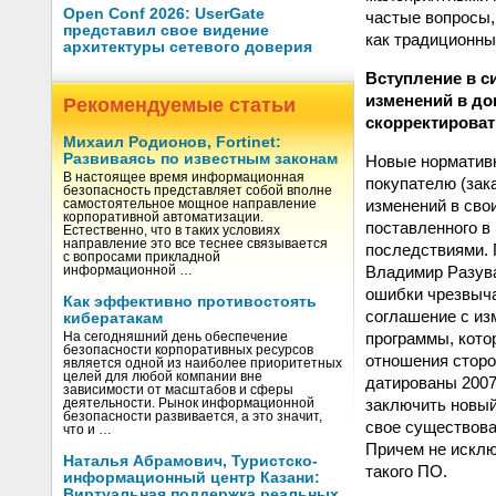
Open Conf 2026: UserGate
частые вопросы,
представил свое видение
как традиционны
архитектуры сетевого доверия
Вступление в с
изменений в до
Рекомендуемые статьи
скорректирова
Михаил Родионов, Fortinet:
Развиваясь по известным законам
Новые нормативн
В настоящее время информационная
покупателю (зак
безопасность представляет собой вполне
изменений в сво
самостоятельное мощное направление
корпоративной автоматизации.
поставленного в
Естественно, что в таких условиях
направление это все теснее связывается
последствиями. 
с вопросами прикладной
Владимир Разува
информационной …
ошибки чрезвыча
Как эффективно противостоять
соглашение с из
кибератакам
программы, кото
На сегодняшний день обеспечение
безопасности корпоративных ресурсов
отношения сторо
является одной из наиболее приоритетных
целей для любой компании вне
датированы 2007 
зависимости от масштабов и сферы
заключить новый
деятельности. Рынок информационной
безопасности развивается, а это значит,
свое существова
что и …
Причем не исклю
Наталья Абрамович, Туристско-
такого ПО.
информационный центр Казани:
Виртуальная поддержка реальных