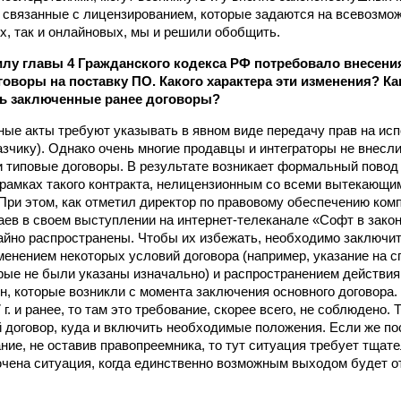
 связанные с лицензированием, которые задаются на всевозмо
х, так и онлайновых, мы и решили обобщить.
илу главы 4 Гражданского кодекса РФ потребовало внесени
говоры на поставку ПО. Какого характера эти изменения? К
ть заключенные ранее договоры?
ые акты требуют указывать в явном виде передачу прав на ис
азчику). Однако очень многие продавцы и интеграторы не внес
и типовые договоры. В результате возникает формальный повод
 рамках такого контракта, нелицензионным со всеми вытекающи
При этом, как отметил директор по правовому обеспечению компа
ев в своем выступлении на интернет-телеканале «Софт в законе
йно распространены. Чтобы их избежать, необходимо заключи
менением некоторых условий договора (например, указание на 
рые не были указаны изначально) и распространением действия
н, которые возникли с момента заключения основного договора.
г. и ранее, то там это требование, скорее всего, не соблюдено.
 договор, куда и включить необходимые положения. Если же по
ние, не оставив правопреемника, то тут ситуация требует тщате
чена ситуация, когда единственно возможным выходом будет о