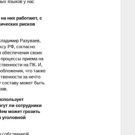
ных языков у нас
а них работают, с
дических рисков
 Владимир Разуваев,
ксу РФ, согласно
я обеспечения своих
я процессы приема на
твенности на ПК. И,
ообложения, что также
твенности за нечто
у составу может быть
рав.
использует
гут ли сотрудники
Чем может грозить
и уголовной
о собственной