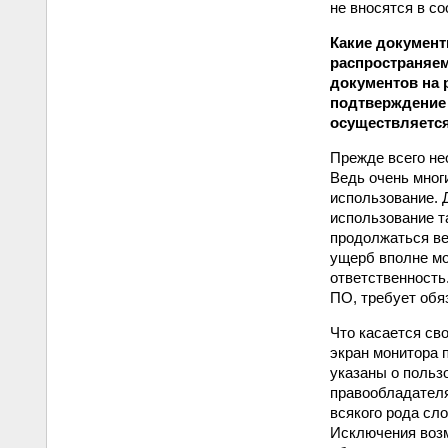
не вносятся в с
Какие документ
распространяем
документов на 
подтверждение 
осуществляется
Прежде всего не
Ведь очень мног
использование. 
использование та
продолжаться ве
ущерб вполне мо
ответственность
ПО, требует обя
Что касается св
экран монитора 
указаны о польз
правообладателя 
всякого рода сл
Исключения возм