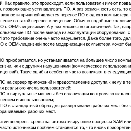
й. Как правило, это происходит, если пользователи имеют прав
, позволяющие устанавливать ПО. А раз возможность есть, то 
 важности причиной является перенос ПО с одного компьютера н
шение на такой перенос в лицензии. Обычно подобные коллизии
О с OEM-лицензиями. А у них множество ограничений. Так, нап
ользование ПО после вывода из эксплуатации оборудования, с
И это требование очень часто нарушается. Даже более того, да
ПО с OEM-лицензией после модернизации компьютера может бы
ПО приобретается, но устанавливается на большее число компь
ензии, или с другими нарушениями (коммерческое использовани
ицензий). Такие ошибки особенно часто возникают в следующих
ПО на сервер приложений и предоставление доступа к нему в 
ля реального числа пользователей;
ПО в виртуальные машины без организации контроля за их клон
нением и использованием;
ПО в стандартный образ для развертывания рабочих мест без 
орачиваемых рабочих мест.
ятии внедрены средства, автоматизирующие процессы SAM или 
 часто источником проблем становится то, что вновь приобрете