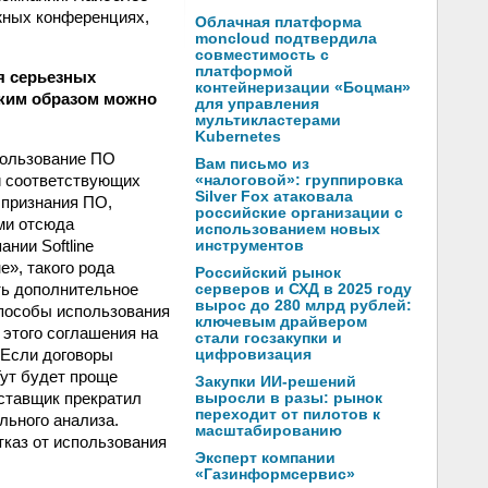
жных конференциях,
Облачная платформа
moncloud подтвердила
совместимость с
платформой
я серьезных
контейнеризации «Боцман»
аким образом можно
для управления
мультикластерами
Kubernetes
пользование ПО
Вам письмо из
ли соответствующих
«налоговой»: группировка
Silver Fox атаковала
 признания ПО,
российские организации с
ми отсюда
использованием новых
нии Softline
инструментов
», такого рода
Российский рынок
ть дополнительное
серверов и СХД в 2025 году
вырос до 280 млрд рублей:
способы использования
ключевым драйвером
 этого соглашения на
стали госзакупки и
 Если договоры
цифровизация
 Тут будет проще
Закупки ИИ-решений
ставщик прекратил
выросли в разы: рынок
переходит от пилотов к
льного анализа.
масштабированию
тказ от использования
Эксперт компании
«Газинформсервис»