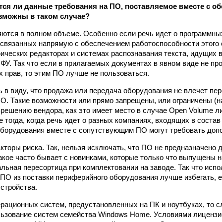
ся ли данные требования на ПО, поставляемое вместе с о
зможны в таком случае?
яются в полном объеме. Особенно если речь идет о программны
 связанных напрямую с обеспечением работоспособности этого
фических редакторах и системах распознавания текста, идущих 
ФУ. Так что если в прилагаемых документах в явном виде не пр
 прав, то этим ПО лучше не пользоваться.
ь в виду, что продажа или передача оборудования не влечет пер
О. Такие возможности или прямо запрещены, или ограничены (н
решению вендора, как это имеет место в случае Open Volume л
е тогда, когда речь идет о разных компаниях, входящих в состав
оборудования вместе с сопутствующим ПО могут требовать доп
акторы риска. Так, нельзя исключать, что ПО не предназначено 
акое часто бывает с новинками, которые только что выпущены н
льная пересортица при комплектовании на заводе. Так что исп
ПО из поставки периферийного оборудования лучше избегать, е
стройства.
ерационных систем, предустановленных на ПК и ноутбуках, то 
ьзование систем семейства Windows Home. Условиями лицензи