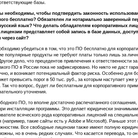
оответствующие базы.
ы необходимы, чтобы подтвердить законность использова
ого бесплатно? Обязателен ли нотариально заверенный пе
русский язык? Что делать обладателям корпоративных лице
лицензии представляет собой запись в базе данных, доступ
 через сайт?
обходимо убедиться в том, что это ПО бесплатно для корпорати
ие популярные продукты не требуют платы только лишь за лич
Другое дело, что прецедентов привлечения к ответственности з
кого ПО в России пока не зафиксировано. Но никто не даст гара
чно, и возникает потенциальный фактор риска. Особенно для б
жет превысить порог в 50 тыс. руб., за которым наступает уже 
. Так что вопрос, будет ли бесплатным для корпоративного прим
зательного уточнения.
ободного ПО, то вполне достаточно распечатанного соглашения,
при инсталляции программы. Это делает юридически значимыми
ователе всяческого рода корпоративных лицензий на специальн
(например, такие сайты есть у Adobe и Microsoft). Раньше этот
ожностям. Все свободные лицензии также имеют полную юридич
ожны, но в очень редких случаях. Что касается перевода, то он