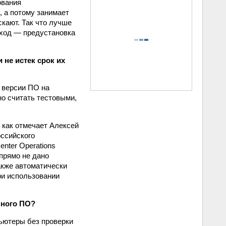
ования
, а потому занимает
скают. Так что лучше
ыход — предустановка
 не истек срок их
 версии ПО на
но считать тестовыми,
 как отмечает Алексей
оссийского
nter Operations
 прямо не дано
также автоматически
ри использовании
нного ПО?
ьютеры без проверки