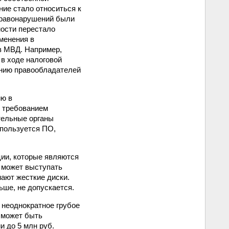
ние стало относиться к
 правонарушений были
ности перестало
менения в
в МВД. Например,
в ходе налоговой
лению правообладателей
ию в
с требованием
тельные органы
спользуется ПО,
ции, которые являются
е может выступать
мают жесткие диски.
ьше, не допускается.
 неоднократное грубое
 может быть
 до 5 млн руб.