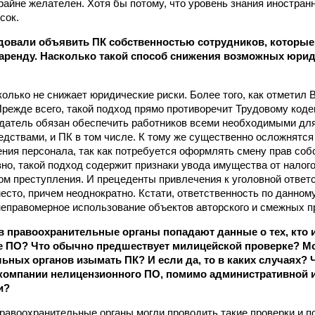
крайне желателен. Хотя бы потому, что уровень знания иностран
сок.
овали объявить ПК собственностью сотрудников, которые н
 аренду. Насколько такой способ снижения возможных юри
колько не снижает юридические риски. Более того, как отметил
Прежде всего, такой подход прямо противоречит Трудовому коде
датель обязан обеспечить работников всеми необходимыми дл
едствами, и ПК в том числе. К тому же существенно осложнятс
ения персонала, так как потребуется оформлять смену прав собс
зно, такой подход содержит признаки увода имущества от налог
ом преступления. И прецеденты привлечения к уголовной ответс
есто, причем неоднократно. Кстати, ответственность по данном
неправомерное использование объектов авторского и смежных п
в правоохранительные органы попадают данные о тех, кто 
 ПО? Что обычно предшествует милицейской проверке? Мо
ьных органов изымать ПК? И если да, то в каких случаях? 
компании нелицензионного ПО, помимо административной 
и?
правоохранительные органы могли проводить такие проверки и п