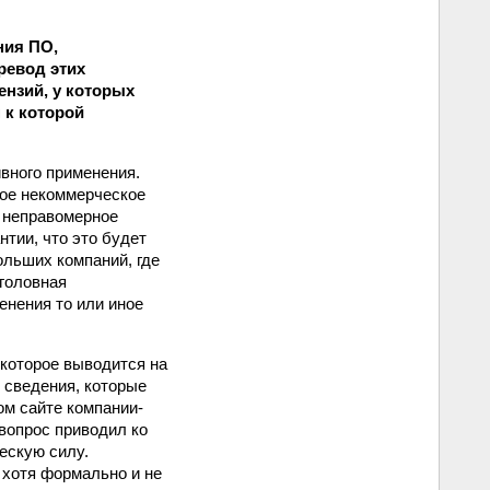
ния ПО,
ревод этих
нзий, у которых
 к которой
вного применения.
ное некоммерческое
а неправомерное
нтии, что это будет
ольших компаний, где
уголовная
енения то или иное
 которое выводится на
 сведения, которые
ом сайте компании-
 вопрос приводил ко
ескую силу.
 хотя формально и не