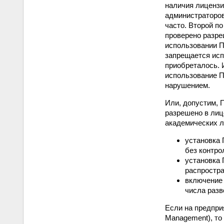
наличия лицензи
администраторов
часто. Второй по
проверено разре
использовании П
запрещается исп
приобреталось. 
использование 
нарушением.
Или, допустим, 
разрешено в лиц
академических л
установка 
без контро
установка 
распростра
включение 
числа разв
Если на предпри
Management), то