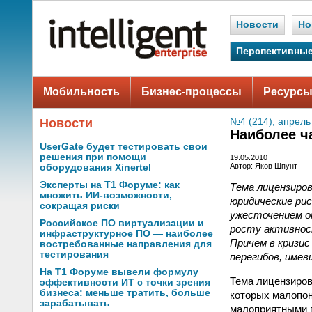
Новости
Но
Перспективные
Мобильность
Бизнес-процессы
Ресурсы
Новости
№4 (214), апрель
Наиболее ч
UserGate будет тестировать свои
решения при помощи
19.05.2010
Автор: Яков Шпунт
оборудования Xinertel
Эксперты на Т1 Форуме: как
Тема лицензиров
множить ИИ-возможности,
юридические рис
сокращая риски
ужесточением о
Российское ПО виртуализации и
росту активнос
инфраструктурное ПО — наиболее
Причем в кризис
востребованные направления для
тестирования
перегибов, имев
На Т1 Форуме вывели формулу
Тема лицензиров
эффективности ИТ с точки зрения
бизнеса: меньше тратить, больше
которых малопон
зарабатывать
малоприятными п