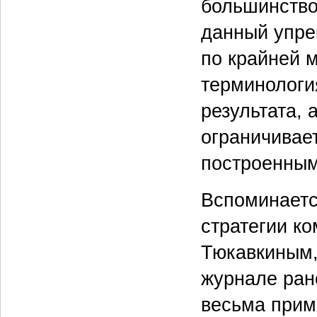
большинство
данный упрек
по крайней м
терминологи
результата, 
ограничивае
построенным
Вспоминаетс
стратегии к
Тюкавкиным,
журнале ране
весьма прим