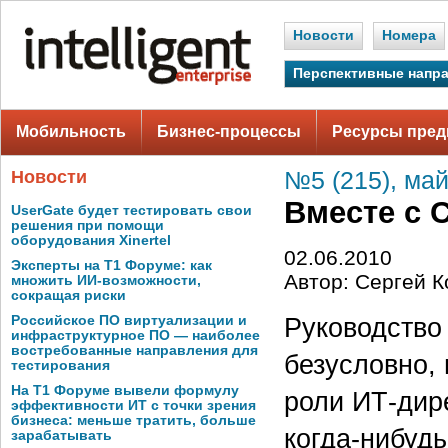
Новости
Номера
Перспективные напр
Мобильность
Бизнес-процессы
Ресурсы пред
Новости
№5 (215), май
Вместе с C
UserGate будет тестировать свои
решения при помощи
оборудования Xinertel
02.06.2010
Эксперты на Т1 Форуме: как
Автор: Сергей К
множить ИИ-возможности,
сокращая риски
Руководство
Российское ПО виртуализации и
инфраструктурное ПО — наиболее
востребованные направления для
безусловно, 
тестирования
На Т1 Форуме вывели формулу
роли ИТ-дире
эффективности ИТ с точки зрения
бизнеса: меньше тратить, больше
когда‑нибудь
зарабатывать