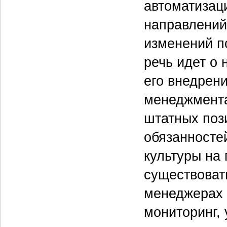
автоматизац
направлений
изменений п
речь идет о
его внедрен
менеджмента
штатных пози
обязанносте
культуры на
существовать
менеджерах 
мониторинг,