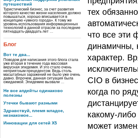
предприятиях
путешествий
тех обязанн
Туристический бизнес, за счет развития
которого качество жизни населения должно
повышаться, хорошо вписывается в
автоматичес
концепцию «умного города». К тому же
уровень использования информационных
технологий в данной отрасли за последние
пятнадцать-двадцать лет …
что все эти 
динамичны, 
Блог
Вот те два...
характер. В
Поводом для написания этого блога стала
уже вторая в течение года массовая
исключитель
вирусная эпидемия. И это стало очень
неприятным прецедентом. Ведь столь
масштабных заражений не было уже очень
CIO в бизнес
давно. Впрочем, данная ситуация была
ожидаемой. Эпидемию вызвали …
когда по ряд
Не все апдейты одинаково
полезны
дистанцируе
Утечки бывают разными
Здравствуй, племя младое,
какому‑либо 
незнакомое...
Инновации для сетей X5
может измен