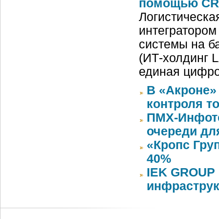
помощью CRM
Логистическа
интегратором
системы на б
(ИТ-холдинг 
единая цифр
В «Акроне»
контроля т
ПМХ-Инфоте
очереди дл
«Кропс Гру
40%
IEK GROUP 
инфраструк