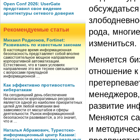
Open Conf 2026: UserGate
обсуждаться 
представил свое видение
архитектуры сетевого доверия
злободневно
Рекомендуемые статьи
рода, многи
Михаил Родионов, Fortinet:
измениться.
Развиваясь по известным законам
В настоящее время информационная
безопасность представляет собой вполне
Меняется би
самостоятельное мощное направление
корпоративной автоматизации.
Естественно, что в таких условиях
отношение к 
направление это все теснее связывается
с вопросами прикладной
информационной …
претерпевае
Как эффективно противостоять
кибератакам
менеджеров,
На сегодняшний день обеспечение
безопасности корпоративных ресурсов
является одной из наиболее приоритетных
развитие ин
целей для любой компании вне
зависимости от масштабов и сферы
деятельности. Рынок информационной
Меняются са
безопасности развивается, а это значит,
что и …
и методичес
Наталья Абрамович, Туристско-
информационный центр Казани:
Виртуальная поддержка реальных