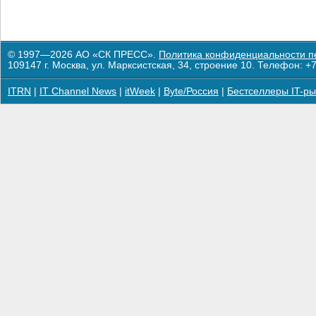
© 1997—2026 АО «СК ПРЕСС».
Политика конфиденциальности п
109147 г. Москва, ул. Марксистская, 34, строение 10. Телефон: +7
ITRN
|
IT Channel News
|
itWeek
|
Byte/Россия
|
Бестселлеры IT-ры