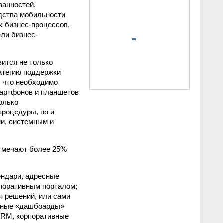
занностей,
едства мобильности
х бизнес-процессов,
ели бизнес-
вится не только
ратегию поддержки
, что необходимо
мартфонов и планшетов
олько
процедуры, но и
и, системным и
отмечают более 25%
ендари, адресные
рпоративным порталом;
я решений, или сами
ивные «дашбоарды»
 CRM, корпоративные