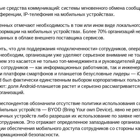
ые средства коммуникаций: системы мгновенного обмена сообщ
ференции, IP-телефония на мобильных устройствах.
енных отмечают необходимость в том или ином виде локальног
ормации на мобильных устройствах. Более 70% организаций не
анных в облаке внешнего поставщика сервисов.
ить, что для поддержания «подключенности» сотрудников, опер
необходим, организации уже уделяют серьезное внимание не то
ем это касается не только топ-менеджмента и руководителей дру
й сотрудников — как информационных работников, так и инженер
и платформ смартфонов и планшетов безусловные лидеры — iOS
d был фактически единственным выбором корпоративных польз
ют: доля Android-планшетов растет и серьезно рассматриваетс
рганизаций.
респондентов обозначили отсутствие политики использования 
ильных устройств — BYOD (Bring Your own Device), явно не ре
ичных устройств либо разрешая их использование по заявке н
отрудников. Это отражает определенное запаздывание организа
ии обеспечения мобильного доступа сотрудников со стороны ка
ормационной безопасности.