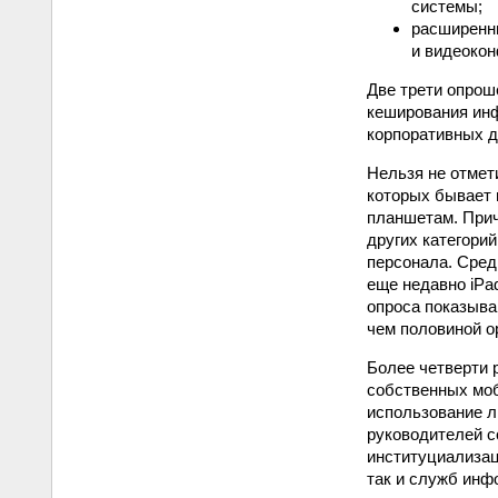
системы;
расширенн
и видеокон
Две трети опрош
кеширования инф
корпоративных д
Нельзя не отмет
которых бывает 
планшетам. Прич
других категори
персонала. Сред
еще недавно iPa
опроса показыва
чем половиной о
Более четверти 
собственных моб
использование л
руководителей с
институциализац
так и служб инф