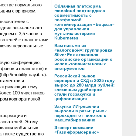
ачестве нормального
Облачная платформа
льшим сюрпризом.
moncloud подтвердила
совместимость с
платформой
льзователей с
контейнеризации «Боцман»
едние несколько лет
для управления
еднем с 3,5 часов в
мультикластерами
Kubernetes
ователей с планшетами
ключая персональные
Вам письмо из
«налоговой»: группировка
Silver Fox атаковала
российские организации с
ервую конференцию,
использованием новых
тфонов и планшетов) в
инструментов
://mobility-day.it.ru).
Российский рынок
ртаментов и
серверов и СХД в 2025 году
вырос до 280 млрд рублей:
сматривающих тему
ключевым драйвером
Более 100 участников
стали госзакупки и
тром корпоративной
цифровизация
Закупки ИИ-решений
выросли в разы: рынок
информации и
переходит от пилотов к
масштабированию
зователей. Этому
ования мобильных
Эксперт компании
«Газинформсервис»
а также существенно