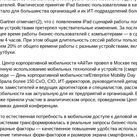
ателей. Фактическое принятие iPad бизнес-пользователями в к
стало для большинства организаций и их ИТ-подразделений бо
Gartner отмечает(2), что с появлением iPad сценарий работы по
 устройствами претерпел чувствительные изменения. За посл
ее время работы бизнес-пользователей с компьютерами — в ср
ем 4 часов. При этом общая длительность сессий работы польз
чем 20% от общего времени работы с разными устройствами, в
утбуки.
 г. Центр корпоративной мобильности «АйТи» провел в Москве п
нную использованию мобильных технологий и устройств (смар
де — День корпоративной мобильности/Enterprise Mobility Day (http
рала бо­лее 150 CxO, CIO, ИТ-директоров, руководителей депа
их заместителей и ведущих архитекторов и специалистов, рас
обильности как актуальную для их предприятий и организаций. 
же приняли участие в аналитическом опросе, проведенном Цен
амках данной конференции.
что естественная потребность в мобильном доступе к деловой 
истемам трансформировалась в реальные запросы бизнес-поль
 разные факторы — качественное повышение удобства использ
нение типичных форм-факторов и размеров экрана смартфонов, 