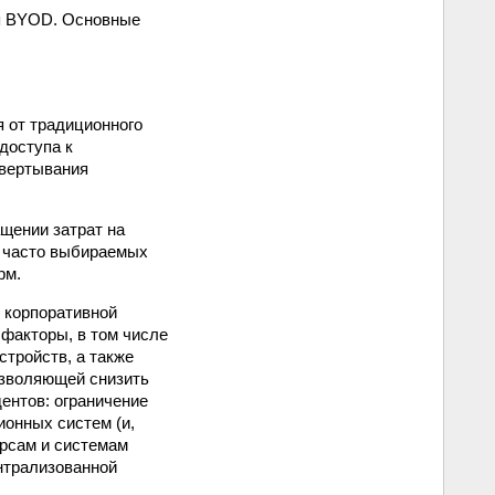
ия BYOD. Основные
 от традиционного
доступа к
звертывания
щении затрат на
е часто выбираемых
рм.
 корпоративной
 факторы, в том числе
тройств, а также
озволяющей снизить
ентов: ограничение
онных систем (и,
урсам и системам
нтрализованной