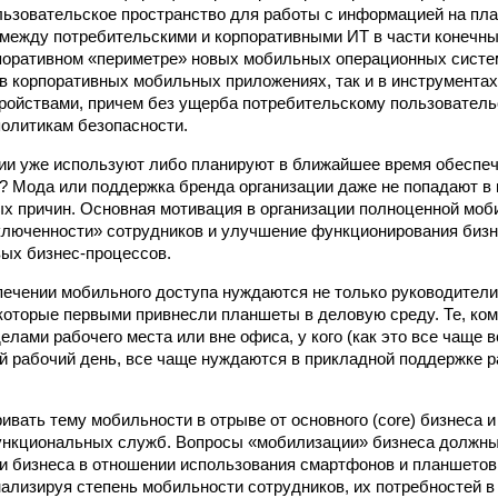
ьзовательское пространство для работы с информацией на пла
 между потребительскими и корпоративными ИТ в части конечны
поративном «периметре» новых мобильных операционных систе
 в корпоративных мобильных приложениях, так и в инструмента
ойствами, причем без ущерба потребительскому пользователь
олитикам безопасности.
ии уже используют либо планируют в ближайшее время обеспе
? Мода или поддержка бренда организации даже не попадают в 
х причин. Основная мотивация в организации полноценной мо
люченности» сотрудников и улучшение функционирования бизн
вых бизнес-процессов.
печении мобильного доступа нуждаются не только руководители
которые первыми привнесли планшеты в деловую среду. Те, ком
елами рабочего места или вне офиса, у кого (как это все чаще 
 рабочий день, все чаще нуждаются в прикладной поддержке 
ивать тему мобильности в отрыве от основного (core) бизнеса 
ункциональных служб. Вопросы «мобилизации» бизнеса должны
и бизнеса в отношении использования смартфонов и планшетов
нализируя степень мобильности сотрудников, их потребностей 