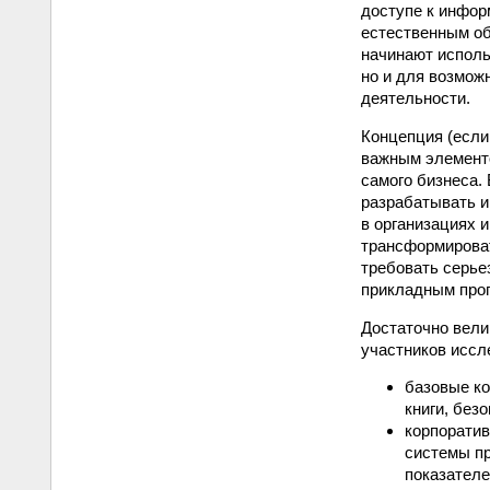
доступе к инфор
естественным об
начинают исполь
но и для возмож
деятельности.
Концепция (если
важным элементо
самого бизнеса.
разрабатывать и
в организациях 
трансформироват
требовать серье
прикладным про
Достаточно вели
участников иссл
базовые ко
книги, без
корпоратив
системы пр
показателе