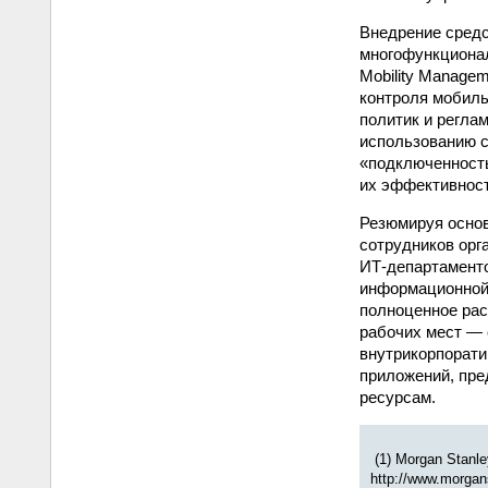
Внедрение сред
многофункциона
Mobility Manage
контроля мобиль
политик и регла
использованию 
«подключенность
их эффективност
Резюмируя основ
сотрудников орг
ИТ-департаменто
информационной 
полноценное ра
рабочих мест — 
внутрикорпорати
приложений, пр
ресурсам.
(1) Morgan Stanle
http://www.morgan