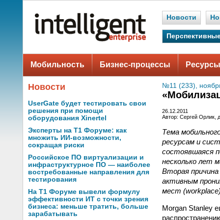
Новости
Но
Перспективные
Мобильность
Бизнес-процессы
Ресурсы
Новости
№11 (233), ноябр
«Мобилизац
UserGate будет тестировать свои
решения при помощи
26.12.2011
Автор: Сергей Орлик,
оборудования Xinertel
Эксперты на Т1 Форуме: как
Тема мобильног
множить ИИ-возможности,
ресурсам и сист
сокращая риски
состоявшаяся п
Российское ПО виртуализации и
несколько лет м
инфраструктурное ПО — наиболее
Вторая причина
востребованные направления для
тестирования
активным проник
мест (workplace
На Т1 Форуме вывели формулу
эффективности ИТ с точки зрения
бизнеса: меньше тратить, больше
Morgan Stanley 
зарабатывать
распространению