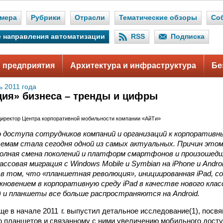
мера
Рубрики
Отрасли
Тематические обзоры
Со
 направления автоматизации
RSS
Подписка
 предприятия
Архитектура и инфраструктура
Бе
ь 2011 года
ия» бизнеса – тренды и цифры
 директор Центра корпоративной мобильности компании «АйТи»
о доступа сотрудников компаний и организаций к корпорати
емам стала сегодня одной из самых актуальных. Причин этом
олная смена поколений и платформ смартфонов и произошедш
ассовая миграция с Windows Mobile и Symbian на iPhone и Andr
 в том, что «планшетная революция», инициированная iPad, 
новением в корпоративную среду iPad в качестве нового клас
) и планшеты все больше распространяются на Android.
еще в начале 2011 г. выпустил детальное исследование(1), посв
 планшетов и связанному с ними увеличению мобильного досту