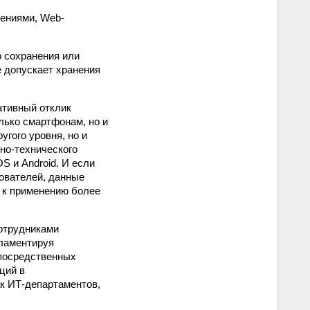
ениями, Web-
о сохранения или
 допускает хранения
ативный отклик
лько смартфонам, но и
гого уровня, но и
но-технического
 и Android. И если
ователей, данные
я к применению более
сотрудниками
гламентируя
епосредственных
ций в
к ИТ-департаментов,