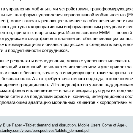
ств управления мобильными устройствами, трансформирующихс
льные платформы управления корпоративной мобильностью (EM
ment), может оказать решающее влияние на обеспечение легитим
ного доступа к корпоративным информационным ресурсам и си
ментов, принятых в организации. Использование EMM — первый
сотрудниками смартфонов и планшетов, обеспечивающих их по
» к коммуникациям и бизнес-процессам, а следовательно, и в
и и продуктивности сотрудников.
ные результаты исследования, можно с уверенностью сказать,
анизаций и компаний не является исключением и уже привлекла
в и самого бизнеса, зачастую инициирующего такие запросы в 
безопасности. А это требует системного подхода, в конечном 
сширение традиционного ИТ-ландшафта на уровне поддержива
смарт­фонов и планшетов — в части инфраструктуры их подклю
вной сети и за пределами офиса и, конечно, интеграционной с
едполагающей адаптацию мобильных клиентов к корпоративным
y Blue Paper «Tablet demand and disruption. Mobile Users Come of Age»,
stanley.com/views/perspectives/tablets_demand.pdf