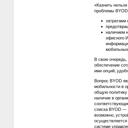
«Казнить нельз
проблемы BYOD 
затратами 
предотвра
наличием н
офисного И
информацио
мобильных 
В свою очередь,
обеспечение сот
ими опций, удоб
Вопрос BYOD явл
мобильности в о
общую политику 
наличие в орган
соответствующие
списка BYOD — 
возможно, устро
осуществляется 
системе управле