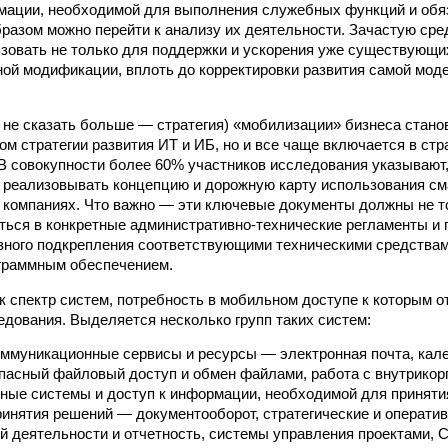
мации, необходимой для выполнения служебных функций и обя
разом можно перейти к анализу их деятельности. Зачастую ср
зовать не только для поддержки и ускорения уже существующи
ной модификации, вплоть до корректировки развития самой мод
 не сказать больше — стратегия) «мобилизации» бизнеса стано
м стратегии развития ИТ и ИБ, но и все чаще включается в ст
 В совокупности более 60% участников исследования указывают
 реализовывать концепцию и дорожную карту использования с
и компаниях. Что важно — эти ключевые документы должны не т
ься в конкретные административно-технические регламенты и 
зного подкрепления соответствующими техническими средствам
граммным обеспечением.
к спектр систем, потребность в мобильном доступе к которым 
едования. Выделяется несколько групп таких систем:
ммуникационные сервисы и ресурсы — электронная почта, кал
опасный файловый доступ и обмен файлами, работа с внутрико
ные системы и доступ к информации, необходимой для приняти
инятия решений — документооборот, стратегические и операт
й деятельности и отчетность, системы управления проектами,