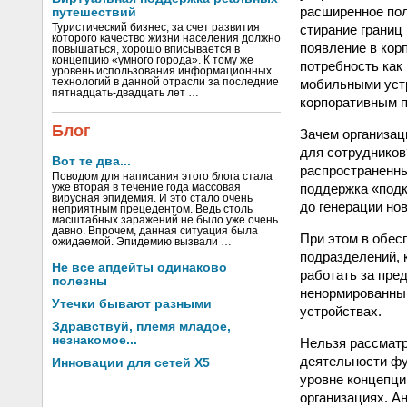
расширенное пол
путешествий
стирание границ
Туристический бизнес, за счет развития
которого качество жизни населения должно
появление в кор
повышаться, хорошо вписывается в
концепцию «умного города». К тому же
потребность как
уровень использования информационных
мобильными устр
технологий в данной отрасли за последние
пятнадцать-двадцать лет …
корпоративным п
Блог
Зачем организац
для сотрудников
Вот те два...
распространенны
Поводом для написания этого блога стала
поддержка «подк
уже вторая в течение года массовая
вирусная эпидемия. И это стало очень
до генерации но
неприятным прецедентом. Ведь столь
масштабных заражений не было уже очень
давно. Впрочем, данная ситуация была
При этом в обес
ожидаемой. Эпидемию вызвали …
подразделений, 
Не все апдейты одинаково
работать за пред
полезны
ненормированный
Утечки бывают разными
устройствах.
Здравствуй, племя младое,
незнакомое...
Нельзя рассматр
деятельности ф
Инновации для сетей X5
уровне концепци
организациях. А