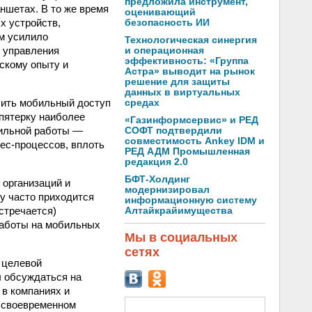
предложила инструмент,
ншетах. В то же время
оценивающий
х устройств,
безопасность ИИ
м усилило
Технологическая синергия
х управления
и операционная
эффективность: «Группа
скому опыту и
Астра» выводит на рынок
решение для защиты
данных в виртуальных
чить мобильный доступ
средах
пятерку наиболее
«Газинформсервис» и РЕД
бильной работы —
СОФТ подтвердили
совместимость Ankey IDM и
ес-процессов, вплоть
РЕД АДМ Промышленная
редакция 2.0
БФТ-Холдинг
 организаций и
модернизировал
у часто приходится
информационную систему
встречается)
Алтайкрайимущества
работы на мобильных
Мы в социальных
сетях
и целевой
 обсуждаться на
 в компаниях и
в своевременном