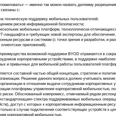
я помиловать» — именно так можно назвать дилемму разрешен
связаны с:
на техническую поддержку мобильных пользователей;
щением рисков информационной безопасности;
ескольких мобильных платформ, технологически отличающихся
Т-ландшафта и требующих новой экспертизы для обеспечения 
нным ресурсам и системам (с точки зрения и разработки, и ра
клиентских приложений).
 преимущества возможной поддержки BYOD отражаются в сокра
рудников корпоративными устройствами, в поддержке наиболе
ных и привычных для мобильной работы пользователей платфо
яется составной частью общей концепции, стратегии и политик
рганизации. Решение данного вопроса должно учитывать многие
организации в отношении выдачи сотрудникам корпоративных ус
изации платформы управления корпоративной мобильностью, п
 риски. Обоснованный компромисс, отмечаемый рядом респонд
«стандартизация» спектра поддерживаемых мобильных операци
йств), доступ с которых к корпоративным информационным рес
только в случае подключения соответствующих устройств к це
ния корпоративной мобильностью.