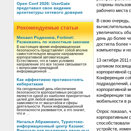
Open Conf 2026: UserGate
стороны пользов
представил свое видение
рабочего места 
архитектуры сетевого доверия
В свою очередь, 
вычислительными
Рекомендуемые статьи
увеличилось общ
Михаил Родионов, Fortinet:
день до более ч
Развиваясь по известным законам
достигла более 
В настоящее время информационная
компьютеры и но
безопасность представляет собой вполне
самостоятельное мощное направление
корпоративной автоматизации.
13 октября 2011
Естественно, что в таких условиях
направление это все теснее связывается
целиком посвяще
с вопросами прикладной
корпоративной сре
информационной …
Конференция соб
Как эффективно противостоять
подразделений, 
кибератакам
корпоративной м
На сегодняшний день обеспечение
безопасности корпоративных ресурсов
конференции так
является одной из наиболее приоритетных
целей для любой компании вне
мобильности в р
зависимости от масштабов и сферы
деятельности. Рынок информационной
безопасности развивается, а это значит,
Опрос показал, 
что и …
корпоративным с
Наталья Абрамович, Туристско-
способствовали
информационный центр Казани:
устройств, изме
Виртуальная поддержка реальных