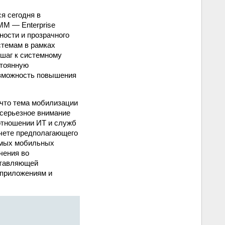
я сегодня в
M — Enterprise
ности и прозрачного
стемам в рамках
 шаг к системному
стоянную
озможность повышения
 что тема мобилизации
 серьезное внимание
отношении ИТ и служб
счете предполагающего
емых мобильных
чения во
оставляющей
 приложениям и