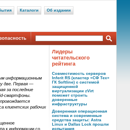
бытия
Каталоги
Об издании
зопасность
Лидеры
читательского
рейтинга
Совместимость серверов
вным информационным
Inferit RS (кластер «СФ Тех»
ГК Softline) с системой
у две. Первая —
защищенной
ая за последние
виртуализации zVirt
oid-смартфоны.
поможет строить
доверенные
сопровождается
инфраструктуры
са клиентских рабочих
Доверенная операционная
система и современные
средства защиты: Astra
ященное
Linux и Dallas Lock прошли
па к информации со
испытания