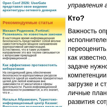
Open Conf 2026: UserGate
управления 
представил свое видение
архитектуры сетевого доверия
Кто?
Рекомендуемые статьи
Важность оп
Михаил Родионов, Fortinet:
Развиваясь по известным законам
исполнителе
В настоящее время информационная
безопасность представляет собой вполне
самостоятельное мощное направление
переоценить
корпоративной автоматизации.
Естественно, что в таких условиях
направление это все теснее связывается
как известно
с вопросами прикладной
информационной …
задаче нужн
Как эффективно противостоять
кибератакам
На сегодняшний день обеспечение
компетенции
безопасности корпоративных ресурсов
является одной из наиболее приоритетных
целей для любой компании вне
загрузке и с
зависимости от масштабов и сферы
деятельности. Рынок информационной
безопасности развивается, а это значит,
личные план
что и …
Наталья Абрамович, Туристско-
развития сот
информационный центр Казани:
Виртуальная поддержка реальных