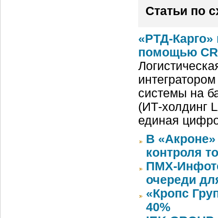
Статьи по 
«РТД-Карго» 
помощью CRM
Логистическа
интегратором
системы на б
(ИТ-холдинг 
единая цифр
В «Акроне»
контроля т
ПМХ-Инфоте
очереди дл
«Кропс Гру
40%