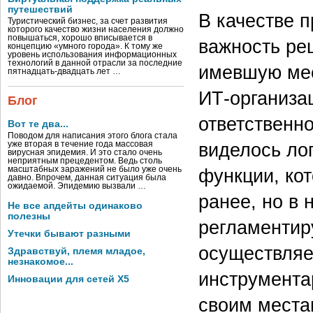
путешествий
В качестве 
Туристический бизнес, за счет развития
которого качество жизни населения должно
повышаться, хорошо вписывается в
важность ре
концепцию «умного города». К тому же
уровень использования информационных
технологий в данной отрасли за последние
имевшую мес
пятнадцать-двадцать лет …
ИТ-организа
Блог
ответственн
Вот те два...
Поводом для написания этого блога стала
виделось ло
уже вторая в течение года массовая
вирусная эпидемия. И это стало очень
неприятным прецедентом. Ведь столь
функции, ко
масштабных заражений не было уже очень
давно. Впрочем, данная ситуация была
ожидаемой. Эпидемию вызвали …
ранее, но в 
Не все апдейты одинаково
полезны
регламентир
Утечки бывают разными
осуществляе
Здравствуй, племя младое,
незнакомое...
инструментар
Инновации для сетей X5
своим местам