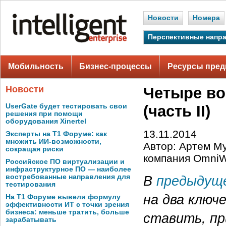
Новости
Номера
Перспективные напр
Мобильность
Бизнес-процессы
Ресурсы пред
Новости
Четыре во
UserGate будет тестировать свои
(часть II)
решения при помощи
оборудования Xinertel
13.11.2014
Эксперты на Т1 Форуме: как
множить ИИ-возможности,
Автор: Артем Му
сокращая риски
компания Omni
Российское ПО виртуализации и
инфраструктурное ПО — наиболее
В
предыдуще
востребованные направления для
тестирования
на два ключ
На Т1 Форуме вывели формулу
эффективности ИТ с точки зрения
бизнеса: меньше тратить, больше
ставить, п
зарабатывать