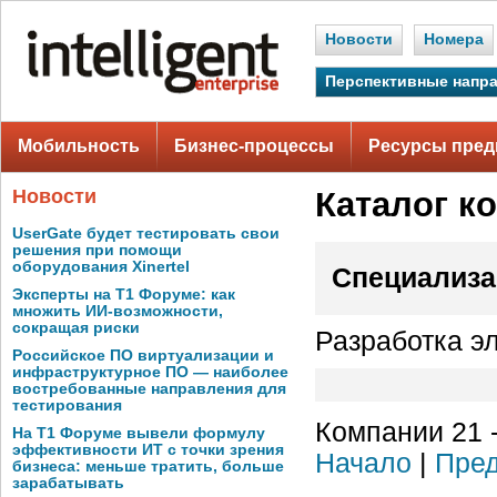
Новости
Номера
Перспективные напр
Мобильность
Бизнес-процессы
Ресурсы пред
Новости
Каталог к
UserGate будет тестировать свои
решения при помощи
оборудования Xinertel
Специализа
Эксперты на Т1 Форуме: как
множить ИИ-возможности,
сокращая риски
Разработка э
Российское ПО виртуализации и
инфраструктурное ПО — наиболее
востребованные направления для
тестирования
Компании 21 -
На Т1 Форуме вывели формулу
эффективности ИТ с точки зрения
Начало
|
Пред
бизнеса: меньше тратить, больше
зарабатывать