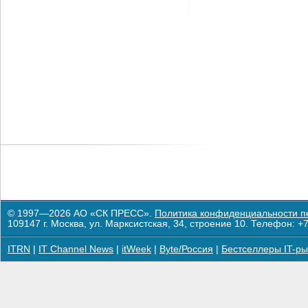
© 1997—2026 АО «СК ПРЕСС».
Политика конфиденциальности п
109147 г. Москва, ул. Марксистская, 34, строение 10. Телефон: +7
ITRN
|
IT Channel News
|
itWeek
|
Byte/Россия
|
Бестселлеры IT-ры