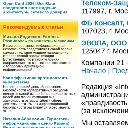
Телеком-Защ
Open Conf 2026: UserGate
представил свое видение
117997, г. Мо
архитектуры сетевого доверия
ФБ Консалт,
Рекомендуемые статьи
107023, г. Мо
Михаил Родионов, Fortinet:
Развиваясь по известным законам
ЭВОЛА, ООО
В настоящее время информационная
125047 г. Мос
безопасность представляет собой вполне
самостоятельное мощное направление
корпоративной автоматизации.
Естественно, что в таких условиях
Компании 21 -
направление это все теснее связывается
с вопросами прикладной
Начало
|
Пред
информационной …
Как эффективно противостоять
кибератакам
Редакция «Int
На сегодняшний день обеспечение
безопасности корпоративных ресурсов
администраци
является одной из наиболее приоритетных
целей для любой компании вне
зависимости от масштабов и сферы
«правдивость
деятельности. Рынок информационной
безопасности развивается, а это значит,
(за исключен
что и …
Наталья Абрамович, Туристско-
Мы оставляем
информационный центр Казани:
Виртуальная поддержка реальных