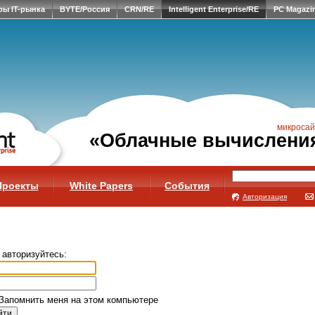
ры IT-рынка
BYTE/Россия
CRN/RE
Intelligent Enterprise/RE
PC Magazi
микросай
«Облачные вычислени
Проекты
White Papers
События
Авторизация
 авторизуйтесь:
Запомнить меня на этом компьютере