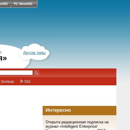
ne/RE
PC Week/RE
т
Другие темы
я»
Подписка
RSS
Интересно
Открыта редакционная подписка на
журнал «Intelligent Enterprise/