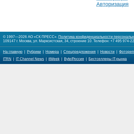
Авторизация
© 1997—2026 АО «СК ПРЕСС».
Политика конфиденциальности персональ
109147 г. Москва, ул. Марксистская, 34, строение 10. Телефон: +7 495 974-22
На главную
|
Рубрики
|
Номера
|
Спецпредложения
|
Новости
|
Фотореп
ITRN
|
IT Channel News
|
itWeek
|
Byte/Россия
|
Бестселлеры IT-рынка