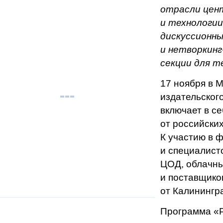
отрасли цен
и технологи
дискуссионны
и нетворкинг
секции для т
17 ноября в 
издательског
включает в с
от российски
К участию в 
и специалист
ЦОД, облачны
и поставщико
от Калинингр
Программа «Р