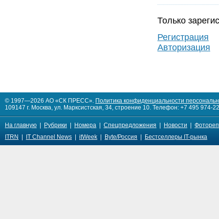
Только зареги
Регистрация
Авторизация
© 1997—2026 АО «СК ПРЕСС».
Политика конфиденциальности персональ
109147 г. Москва, ул. Марксистская, 34, строение 10. Телефон: +7 495 974-22
На главную
|
Рубрики
|
Номера
|
Спецпредложения
|
Новости
|
Фотореп
ITRN
|
IT Channel News
|
itWeek
|
Byte/Россия
|
Бестселлеры IT-рынка