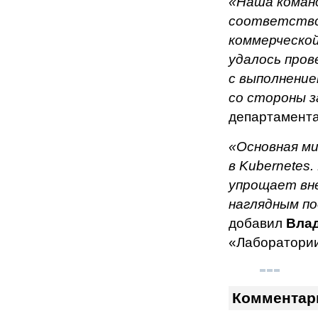
«Наша команд
соответство
коммерческой
удалось про
с выполнение
со стороны з
департамента
«Основная ми
в Kubernetes
упрощает вн
наглядным п
добавил
Вла
«Лаборатории
Комментар