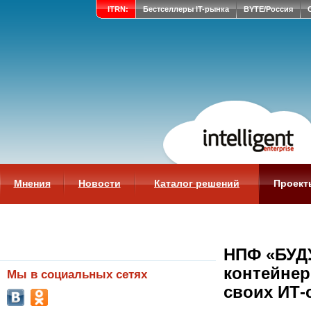
ITRN:
Бестселлеры IT-рынка
BYTE/Россия
Мнения
Новости
Каталог решений
Проект
НПФ «БУД
контейнер
Мы в социальных сетях
своих ИТ-