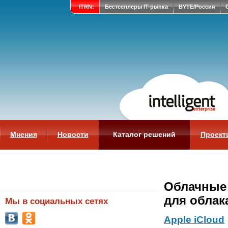
ITRN:
Бестселлеры IT-рынка
BYTE/Россия
Мнения
Новости
Каталог решений
Проект
Облачные
для облак
Мы в социальных сетях
Apple iCloud