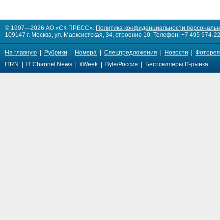
© 1997—2026 АО «СК ПРЕСС».
Политика конфиденциальности персональ
109147 г. Москва, ул. Марксистская, 34, строение 10. Телефон: +7 495 974-22
На главную
|
Рубрики
|
Номера
|
Спецпредложения
|
Новости
|
Фотореп
ITRN
|
IT Channel News
|
itWeek
|
Byte/Россия
|
Бестселлеры IT-рынка