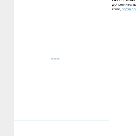
дополнитель
iCore,
http://i-c