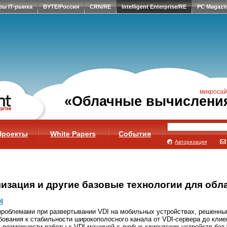
ры IT-рынка
BYTE/Россия
CRN/RE
Intelligent Enterprise/RE
PC Magazi
микросай
«Облачные вычислени
Проекты
White Papers
События
Авторизация
изация и другие базовые технологии для обл
I
роблемами при развертывании VDI на мобильных устройствах, решенным
бования к стабильности широкополосного канала от VDI-сервера до клие
 возможности работы с VDI-машиной с любых клиентских устройств без 