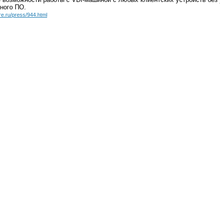
ного ПО.
ore.ru/press/944.html