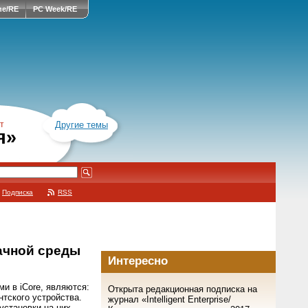
ne/RE
PC Week/RE
т
Другие темы
я»
Подписка
RSS
ачной среды
Интересно
и в iCore, являются:
Открыта редакционная подписка на
нтского устройства.
журнал «Intelligent Enterprise/
установки на них