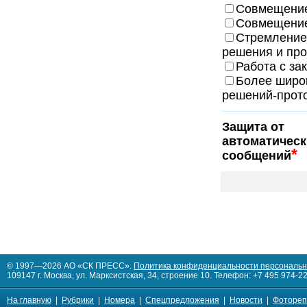
Совмещение
Совмещение 
Стремление
решения и пр
Работа с за
Более широ
решений-прот
Защита от
автоматическ
*
сообщений
© 1997—2026 АО «СК ПРЕСС».
Политика конфиденциальности персональ
109147 г. Москва, ул. Марксистская, 34, строение 10. Телефон: +7 495 974-22
На главную
|
Рубрики
|
Номера
|
Спецпредложения
|
Новости
|
Фотореп