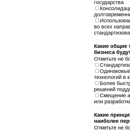
государства
Консолидаци
долговременн
Использова
во всех напра
стандартизова
Какие общие 
бизнеса буд
Отметьте не б
Стандартиза
Одинаковые
технологий в 
Более быстр
решений подд
Смещение а
или разработк
Какие принци
наиболее пе
Отметьте не б