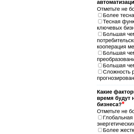
автоматизаци
Отметьте не б
Более тесна
Тесная функ
ключевых биз
Большая чем
потребительск
кооперация м
Большая че
преобразовани
Большая чем
Сложность р
прогнозирован
Какие фактор
время будут 
*
бизнеса?
Отметьте не б
Глобальная 
энергетически
Более жестк