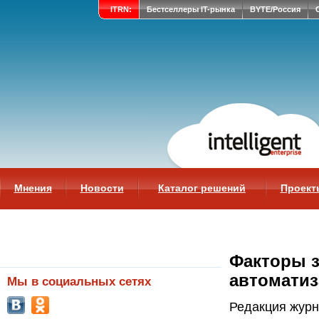
ITRN:
Бестселлеры IT-рынка
BYTE/Россия
Мнения
Новости
Каталог решений
Проект
Факторы з
автомати
Мы в социальных сетях
Редакция журна