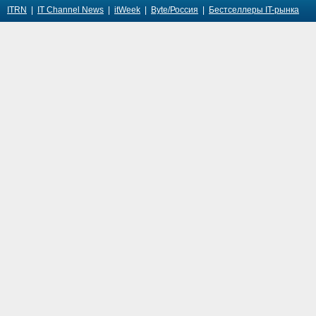
ITRN
|
IT Channel News
|
itWeek
|
Byte/Россия
|
Бестселлеры IT-рынка