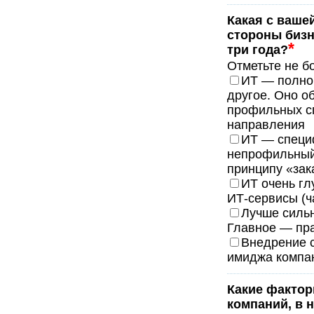
Какая с ваше
стороны бизн
*
три года?
Отметьте не б
ИТ — полно
другое. Оно о
профильных сп
направления
ИТ — специф
непрофильный 
принципу «за
ИТ очень гл
ИТ-сервисы (ч
Лучше сильн
Главное — пра
Внедрение 
имиджа компан
Какие фактор
компаний, в 