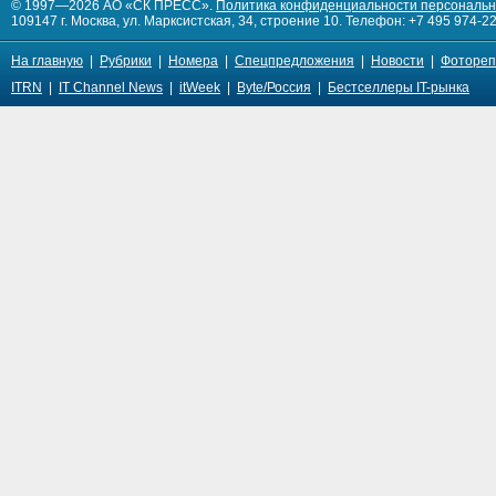
© 1997—2026 АО «СК ПРЕСС».
Политика конфиденциальности персональ
109147 г. Москва, ул. Марксистская, 34, строение 10. Телефон: +7 495 974-22
На главную
|
Рубрики
|
Номера
|
Спецпредложения
|
Новости
|
Фотореп
ITRN
|
IT Channel News
|
itWeek
|
Byte/Россия
|
Бестселлеры IT-рынка