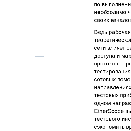
по выполнени
необходимо ч
своих каналов
Ведь рабочая
теоретическо
сети влияет 
доступа и ма
протокол пере
тестирования
сетевых помощ
направлениях
тестовых при
одном направ
EtherScope в
тестового ин
сэкономить в