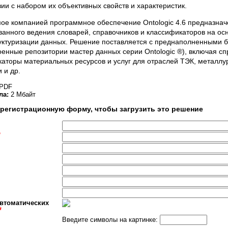
вии с набором их объективных свойств и характеристик.
ое компанией программное обеспечение Ontologic 4.6 предназнач
ванного ведения словарей, справочников и классификаторов на ос
уктуризации данных. Решение поставляется с преднаполненными 
оенные репозитории мастер данных серии Ontologic ®), включая с
аторы материальных ресурсов и услуг для отраслей ТЭК, металлур
 и др.
PDF
ла:
2 Мбайт
 регистрационную форму, чтобы загрузить это решение
*
автоматических
*
Введите символы на картинке: