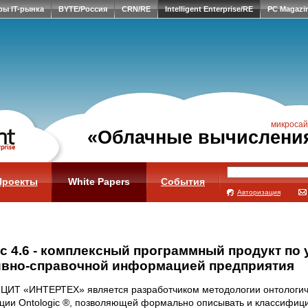
ры IT-рынка
BYTE/Россия
CRN/RE
Intelligent Enterprise/RE
PC Magazi
микросай
«Облачные вычислени
Проекты
White Papers
События
Авторизация
ic 4.6 - комплексный программный продукт по
вно-справочной информацией предприятия
ЦИТ «ИНТЕРТЕХ» является разработчиком методологии онтологич
ции Ontologic ®, позволяющей формально описывать и классифиц