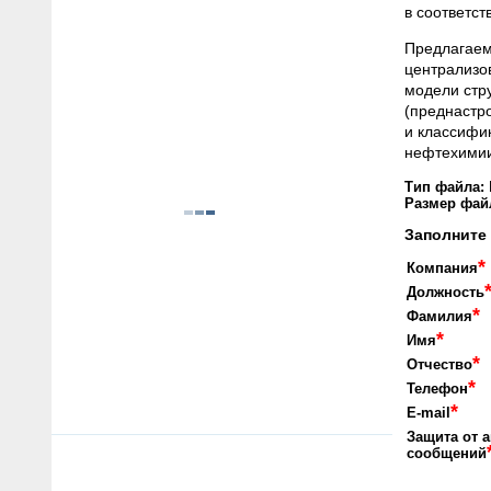
в соответст
Предлагаем
централизо
модели стр
(преднастр
и классифик
нефтехимии
Тип файла:
Размер фай
Заполните
*
Компания
Должность
*
Фамилия
*
Имя
*
Отчество
*
Телефон
*
E-mail
Защита от 
сообщений