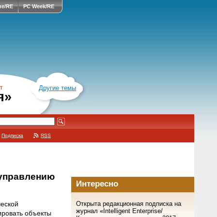
ne/RE
PC Week/RE
т
Другие темы
я»
Подписка
RSS
 управлению
Интересно
Открыта редакционная подписка на
еской
журнал «Intelligent Enterprise/
ировать объекты