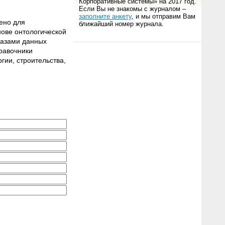
Корпоративные системы» на 2017 год.
Если Вы не знакомы с журналом –
заполните анкету
, и мы отправим Вам
ено для
ближайший номер журнала.
нове онтологической
базами данных
правочники
гии, строительства,