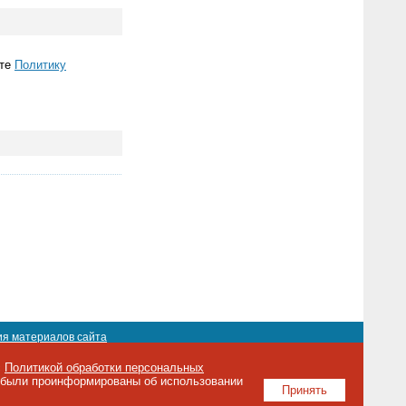
ете
Политику
ия материалов сайта
с
Политикой обработки персональных
о были проинформированы об использовании
Об издании
Принять