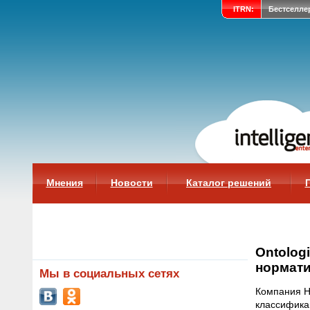
ITRN:
Бестселле
Мнения
Новости
Каталог решений
Ontolog
нормати
Мы в социальных сетях
Компания Н
классифика