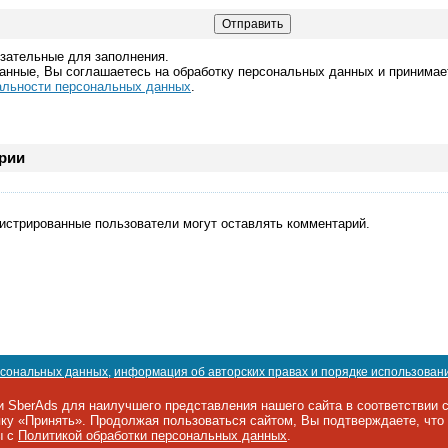
язательные для заполнения.
анные, Вы соглашаетесь на обработку персональных данных и принима
льности персональных данных
.
рии
гистрированные пользователи могут оставлять комментарий.
рсональных данных
,
информация об авторских правах и порядке использован
5 974-22-60. Факс: +7 495 974-22-63. E-mail:
siteeditor@iemag.ru
.
 SberAds для наилучшего представления нашего сайта в соответствии 
опку «Принять». Продолжая пользоваться сайтом, Вы подтверждаете, чт
Фоторепортажи
|
События
|
Поставщики
|
Решения
|
Курсы
|
Подписка
|
ы с
Политикой обработки персональных данных
.
ынка