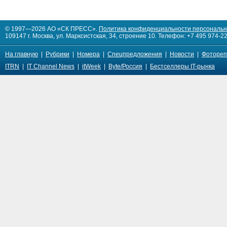
© 1997—2026 АО «СК ПРЕСС».
Политика конфиденциальности персональ
109147 г. Москва, ул. Марксистская, 34, строение 10. Телефон: +7 495 974-22
На главную
|
Рубрики
|
Номера
|
Спецпредложения
|
Новости
|
Фотореп
ITRN
|
IT Channel News
|
itWeek
|
Byte/Россия
|
Бестселлеры IT-рынка