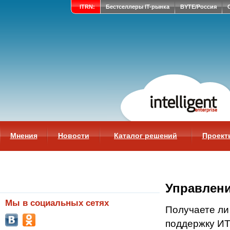
ITRN:
Бестселлеры IT-рынка
BYTE/Россия
Мнения
Новости
Каталог решений
Проект
Управлени
Мы в социальных сетях
Получаете ли
поддержку ИТ