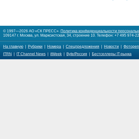
© 1997—2026 АО «СК ПРЕСС».
Политика конфиденциальности персональ
109147 г. Москва, ул. Марксистская, 34, строение 10. Телефон: +7 495 974-22
На главную
|
Рубрики
|
Номера
|
Спецпредложения
|
Новости
|
Фотореп
ITRN
|
IT Channel News
|
itWeek
|
Byte/Россия
|
Бестселлеры IT-рынка