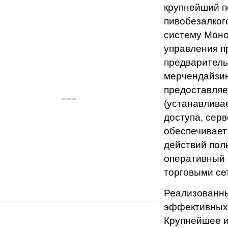
крупнейший п
пивобезалког
систему Моно
управления п
предварительн
мерчендайзин
предоставляе
(устанавлива
доступа, сер
обеспечивает
действий пол
оперативный 
торговыми се
Реализованны
эффективных
Крупнейшее и