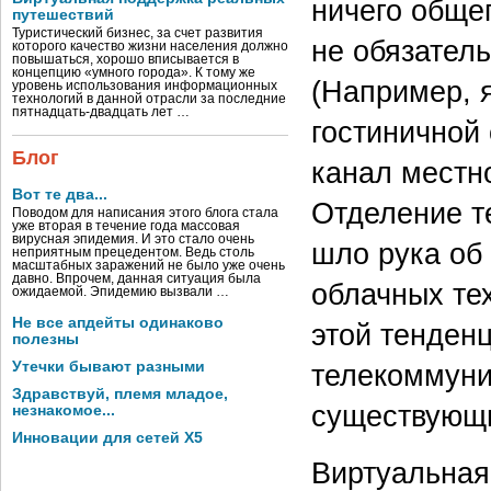
ничего обще
путешествий
Туристический бизнес, за счет развития
не обязатель
которого качество жизни населения должно
повышаться, хорошо вписывается в
концепцию «умного города». К тому же
(Например, я
уровень использования информационных
технологий в данной отрасли за последние
пятнадцать-двадцать лет …
гостиничной 
Блог
канал местно
Вот те два...
Отделение т
Поводом для написания этого блога стала
уже вторая в течение года массовая
вирусная эпидемия. И это стало очень
шло рука об
неприятным прецедентом. Ведь столь
масштабных заражений не было уже очень
давно. Впрочем, данная ситуация была
облачных тех
ожидаемой. Эпидемию вызвали …
Не все апдейты одинаково
этой тенден
полезны
Утечки бывают разными
телекоммуни
Здравствуй, племя младое,
существующ
незнакомое...
Инновации для сетей X5
Виртуальная