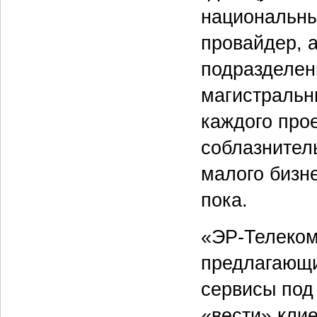
национальны
провайдер, 
подразделен
магистральн
каждого прое
соблазнител
малого бизне
пока.
«ЭР-Телеком
предлагающи
сервисы под
«вести» кли