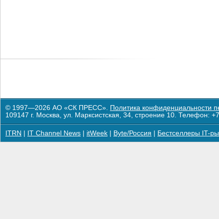
© 1997—2026 АО «СК ПРЕСС».
Политика конфиденциальности п
109147 г. Москва, ул. Марксистская, 34, строение 10. Телефон: +7
ITRN
|
IT Channel News
|
itWeek
|
Byte/Россия
|
Бестселлеры IT-ры