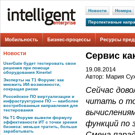
Новости
Номера
Перспективные напр
Мобильность
Бизнес-процессы
Ресурсы пред
Новости
Сервис ка
UserGate будет тестировать свои
решения при помощи
19.08.2014
оборудования Xinertel
Автор: Мария Су
Эксперты на Т1 Форуме: как
множить ИИ-возможности,
Сейчас дово
сокращая риски
Российское ПО виртуализации и
читать о то
инфраструктурное ПО — наиболее
востребованные направления для
вычислениям
тестирования
На Т1 Форуме вывели формулу
функций по з
эффективности ИТ с точки зрения
бизнеса: меньше тратить, больше
зарабатывать
Смена пара