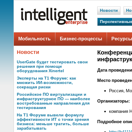
Новости
Но
Перспективные
Мобильность
Бизнес-процессы
Ресурсы
Новости
Конференци
инфраструк
UserGate будет тестировать свои
решения при помощи
Дата проведени
оборудования Xinertel
Эксперты на Т1 Форуме: как
Место проведен
множить ИИ-возможности,
сокращая риски
Россия, Мо
Российское ПО виртуализации и
инфраструктурное ПО — наиболее
Организаторы:
востребованные направления для
тестирования
компания 
На Т1 Форуме вывели формулу
эффективности ИТ с точки зрения
Подробное опи
бизнеса: меньше тратить, больше
зарабатывать
http://h41