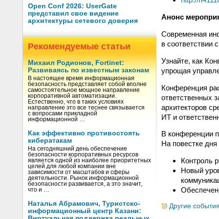
Open Conf 2026: UserGate
представил свое видение
Анонс меропри
архитектуры сетевого доверия
Современная ин
в соответствии 
Рекомендуемые статьи
Узнайте, как Ко
Михаил Родионов, Fortinet:
упрощая управле
Развиваясь по известным законам
В настоящее время информационная
безопасность представляет собой вполне
Конференция рас
самостоятельное мощное направление
корпоративной автоматизации.
ответственных з
Естественно, что в таких условиях
архитекторов ср
направление это все теснее связывается
с вопросами прикладной
ИТ и ответствен
информационной …
Как эффективно противостоять
В конференции п
кибератакам
На повестке дня
На сегодняшний день обеспечение
безопасности корпоративных ресурсов
Контроль р
является одной из наиболее приоритетных
целей для любой компании вне
Новый уров
зависимости от масштабов и сферы
деятельности. Рынок информационной
коммуника
безопасности развивается, а это значит,
Обеспечен
что и …
Наталья Абрамович, Туристско-
Другие событи
информационный центр Казани:
Виртуальная поддержка реальных