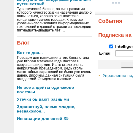
путешествий
Туристический бизнес, за счет развития
которого качество жизни населения должно
повышаться, хорошо вписывается в
концепцию «умного города». К тому же
События
уровень использования информационных
технологий в данной отрасли за последние
пятнадцать-двадцать лет …
Подписка на
Блог
Intellig
Вот те два...
E-mail
Поводом для написания этого блога стала
уже вторая в течение года массовая
вирусная эпидемия. И это стало очень
неприятным прецедентом. Ведь столь
масштабных заражений не было уже очень
Управление по
давно. Впрочем, данная ситуация была
ожидаемой. Эпидемию вызвали …
Не все апдейты одинаково
полезны
Утечки бывают разными
Здравствуй, племя младое,
незнакомое...
Инновации для сетей X5