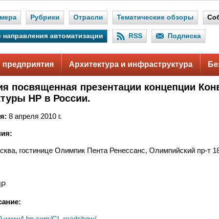
мера
Рубрики
Отрасли
Тематические обзоры
Со
 направления автоматизации
RSS
Подписка
 предприятия
Архитектура и инфраструктура
Бе
я посвященная презентации концепции Кон
туры НР в России.
я:
8 апреля 2010 г.
ия:
сква, гостинице Олимпик Пента Ренессанс, Олимпийский пр-т 18
НР
сание:
110.www4.hp.com/CI_roadshow/