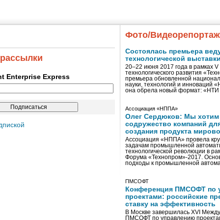
Фото/Видеорепорта
Состоялась премьера вед
 рассылки
технологической выставк
20–22 июня 2017 года в рамках 
технологического развития «Тех
ent Enterprise Express
премьера обновленной национал
науки, технологий и инноваций 
она обрела новый формат: «НТ
Ассоциация «НППА»
Олег Сердюков: Мы хотим
содружество компаний дл
дпиской
создания продукта мирово
Ассоциация «НППА» провела кру
задачам промышленной автомати
технологической революции в ра
Форума «Технопром»-2017. Осно
подходы к промышленной автома
ПМСОФТ
Конференция ПМСОФТ по 
проектами: российские пр
ставку на эффективность
В Москве завершилась XVI Межд
ПМСОФТ по управлению проекта