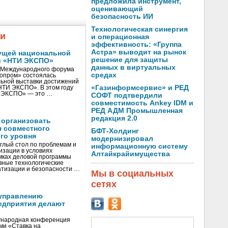
предложила инструмент,
оценивающий
безопасность ИИ
Технологическая синергия
жи
и операционная
эффективность: «Группа
Астра» выводит на рынок
ущей национальной
решение для защиты
и «НТИ ЭКСПО»
данных в виртуальных
V Международного форума
средах
нопром» состоялась
ьной выставки достижений
«Газинформсервис» и РЕД
«НТИ ЭКСПО». В этом году
И ЭКСПО» — это …
СОФТ подтвердили
совместимость Ankey IDM и
РЕД АДМ Промышленная
редакция 2.0
 организовать
я совместного
БФТ-Холдинг
го уровня
модернизировал
глый стол по проблемам и
информационную систему
зации в условиях
Алтайкрайимущества
мках деловой программы
вные технологические
тизации и безопасности …
Мы в социальных
сетях
управлению
едприятия делают
ународная конференция
ми «Ставка на