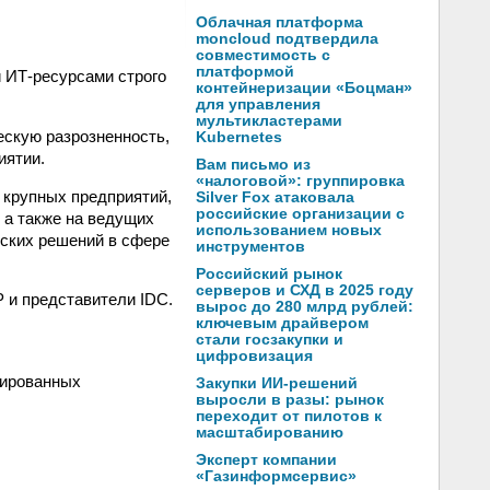
Облачная платформа
moncloud подтвердила
совместимость с
платформой
 ИТ-ресурсами строго
контейнеризации «Боцман»
для управления
мультикластерами
ескую разрозненность,
Kubernetes
иятии.
Вам письмо из
«налоговой»: группировка
 крупных предприятий,
Silver Fox атаковала
российские организации с
 а также на ведущих
использованием новых
еских решений в сфере
инструментов
Российский рынок
серверов и СХД в 2025 году
 и представители IDC.
вырос до 280 млрд рублей:
ключевым драйвером
стали госзакупки и
цифровизация
цированных
Закупки ИИ-решений
выросли в разы: рынок
переходит от пилотов к
масштабированию
Эксперт компании
«Газинформсервис»