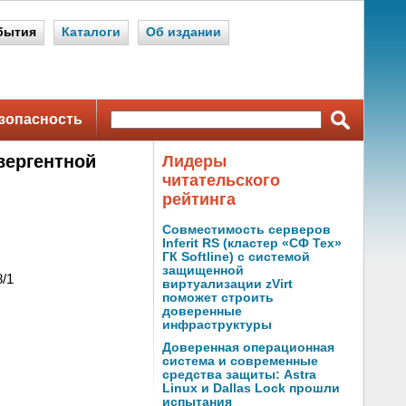
бытия
Каталоги
Об издании
зопасность
вергентной
Лидеры
читательского
рейтинга
Совместимость серверов
Inferit RS (кластер «СФ Тех»
ГК Softline) с системой
защищенной
/1
виртуализации zVirt
поможет строить
доверенные
инфраструктуры
Доверенная операционная
система и современные
средства защиты: Astra
Linux и Dallas Lock прошли
испытания