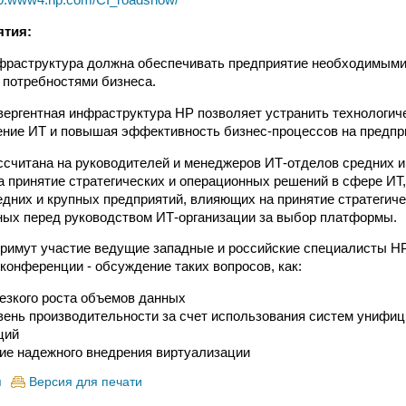
ятия:
фраструктура должна обеспечивать предприятие необходимыми
с потребностями бизнеса.
нвергентная инфраструктура HP позволяет устранить технологич
ние ИТ и повышая эффективность бизнес-процессов на предпр
считана на руководителей и менеджеров ИТ-отделов средних и
а принятие стратегических и операционных решений в сфере ИТ,
едних и крупных предприятий, влияющих на принятие стратегич
ных перед руководством ИТ-организации за выбор платформы.
римут участие ведущие западные и российские специалисты НР
 конференции - обсуждение таких вопросов, как:
езкого роста объемов данных
ень производительности за счет использования систем унифи
ций
ие надежного внедрения виртуализации
я
Версия для печати