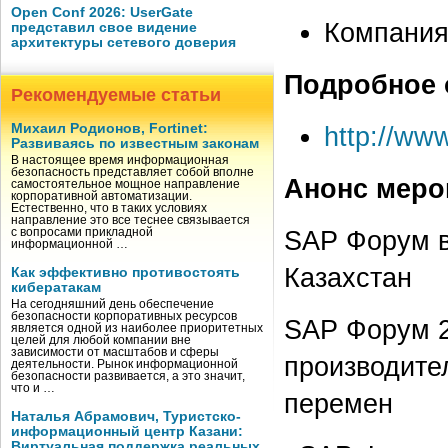
Open Conf 2026: UserGate
Компани
представил свое видение
архитектуры сетевого доверия
Подробное 
Рекомендуемые статьи
Михаил Родионов, Fortinet:
http://ww
Развиваясь по известным законам
В настоящее время информационная
безопасность представляет собой вполне
Анонс меро
самостоятельное мощное направление
корпоративной автоматизации.
Естественно, что в таких условиях
направление это все теснее связывается
SAP Форум в
с вопросами прикладной
информационной …
Казахстан
Как эффективно противостоять
кибератакам
На сегодняшний день обеспечение
безопасности корпоративных ресурсов
SAP Форум 2
является одной из наиболее приоритетных
целей для любой компании вне
зависимости от масштабов и сферы
производител
деятельности. Рынок информационной
безопасности развивается, а это значит,
что и …
перемен
Наталья Абрамович, Туристско-
информационный центр Казани:
Виртуальная поддержка реальных