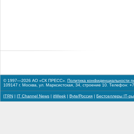
© 1997—2026 АО «СК ПРЕСС».
Политика конфиденциальности п
109147 г. Москва, ул. Марксистская, 34, строение 10. Телефон: +7
ITRN
|
IT Channel News
|
itWeek
|
Byte/Россия
|
Бестселлеры IT-ры