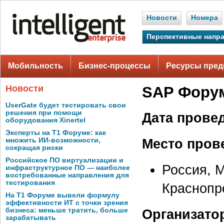
Новости
Номера
Перспективные напр
Мобильность
Бизнес-процессы
Ресурсы пред
Новости
SAP Форум
UserGate будет тестировать свои
решения при помощи
Дата прове
оборудования Xinertel
Эксперты на Т1 Форуме: как
Место пров
множить ИИ-возможности,
сокращая риски
Российское ПО виртуализации и
Россия, 
инфраструктурное ПО — наиболее
востребованные направления для
тестирования
Краснопр
На Т1 Форуме вывели формулу
эффективности ИТ с точки зрения
бизнеса: меньше тратить, больше
Организато
зарабатывать