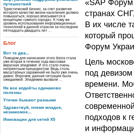
«SAP Форум 
путешествий
Туристический бизнес, за счет развития
странах СНГ
которого качество жизни населения должно
повышаться, хорошо вписывается в
концепцию «умного города». К тому же
В их числе 
уровень использования информационных
технологий в данной отрасли за последние
пятнадцать-двадцать лет …
который прош
Блог
Форум Украи
Вот те два...
Поводом для написания этого блога стала
Цель москов
уже вторая в течение года массовая
вирусная эпидемия. И это стало очень
неприятным прецедентом. Ведь столь
под девизом
масштабных заражений не было уже очень
давно. Впрочем, данная ситуация была
ожидаемой. Эпидемию вызвали …
времени. Мо
Не все апдейты одинаково
полезны
Ответственн
Утечки бывают разными
современной
Здравствуй, племя младое,
незнакомое...
подходов к 
Инновации для сетей X5
и информаци