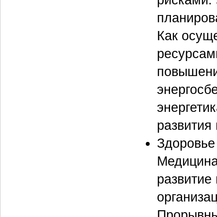
планиров
Как осущ
ресурсами
повышени
энергосб
энергетик
развития 
Здоровье 
Медицина
развитие
организа
Прорывны