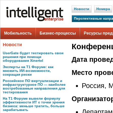
Новости
Номера
Перспективные напр
Мобильность
Бизнес-процессы
Ресурсы пред
Новости
Конференц
UserGate будет тестировать свои
решения при помощи
Дата прове
оборудования Xinertel
Эксперты на Т1 Форуме: как
Место пров
множить ИИ-возможности,
сокращая риски
Российское ПО виртуализации и
Россия, М
инфраструктурное ПО — наиболее
востребованные направления для
тестирования
Организато
На Т1 Форуме вывели формулу
эффективности ИТ с точки зрения
бизнеса: меньше тратить, больше
зарабатывать
Департам