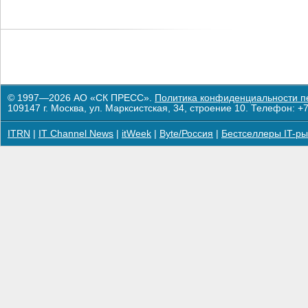
© 1997—2026 АО «СК ПРЕСС».
Политика конфиденциальности п
109147 г. Москва, ул. Марксистская, 34, строение 10. Телефон: +7
ITRN
|
IT Channel News
|
itWeek
|
Byte/Россия
|
Бестселлеры IT-ры