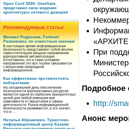
Open Conf 2026: UserGate
окружающ
представил свое видение
архитектуры сетевого доверия
Некоммер
Рекомендуемые статьи
Информац
Михаил Родионов, Fortinet:
«АРХИТЕ
Развиваясь по известным законам
В настоящее время информационная
При подд
безопасность представляет собой вполне
самостоятельное мощное направление
корпоративной автоматизации.
Естественно, что в таких условиях
Министер
направление это все теснее связывается
с вопросами прикладной
информационной …
Российск
Как эффективно противостоять
кибератакам
Подробное 
На сегодняшний день обеспечение
безопасности корпоративных ресурсов
является одной из наиболее приоритетных
целей для любой компании вне
http://sm
зависимости от масштабов и сферы
деятельности. Рынок информационной
безопасности развивается, а это значит,
что и …
Анонс меро
Наталья Абрамович, Туристско-
информационный центр Казани:
Виртуальная поддержка реальных