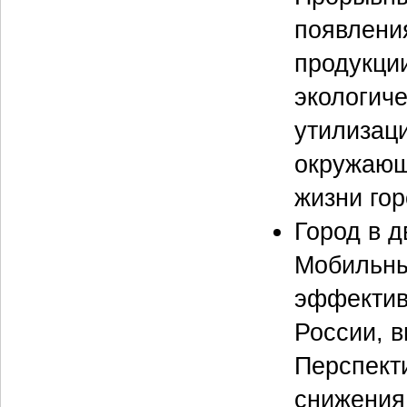
появлени
продукции
экологич
утилизац
окружающ
жизни гор
Город в д
Мобильны
эффектив
России, в
Перспекти
снижения