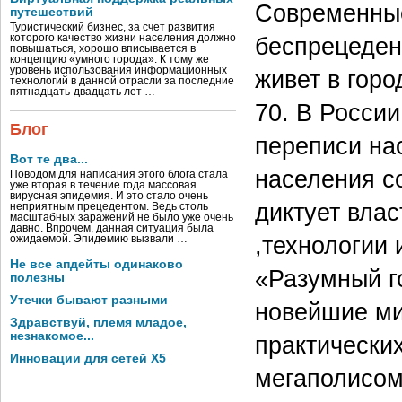
Современные
путешествий
Туристический бизнес, за счет развития
которого качество жизни населения должно
беспрецеден
повышаться, хорошо вписывается в
концепцию «умного города». К тому же
уровень использования информационных
живет в горо
технологий в данной отрасли за последние
пятнадцать-двадцать лет …
70. В Росси
Блог
переписи нас
Вот те два...
населения с
Поводом для написания этого блога стала
уже вторая в течение года массовая
вирусная эпидемия. И это стало очень
диктует вла
неприятным прецедентом. Ведь столь
масштабных заражений не было уже очень
давно. Впрочем, данная ситуация была
,технологии
ожидаемой. Эпидемию вызвали …
Не все апдейты одинаково
«Разумный г
полезны
Утечки бывают разными
новейшие ми
Здравствуй, племя младое,
незнакомое...
практически
Инновации для сетей X5
мегаполисом