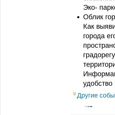
Эко- парк
Облик гор
Как выяв
города ег
простран
градорег
территори
Информац
удобство 
Другие собы