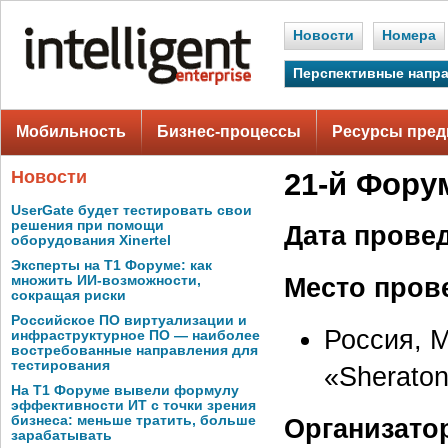
Новости
Номера
Перспективные напр
Мобильность
Бизнес-процессы
Ресурсы пред
Новости
21-й Фору
UserGate будет тестировать свои
решения при помощи
Дата прове
оборудования Xinertel
Эксперты на Т1 Форуме: как
Место пров
множить ИИ-возможности,
сокращая риски
Российское ПО виртуализации и
Россия, М
инфраструктурное ПО — наиболее
востребованные направления для
тестирования
«Sheraton
На Т1 Форуме вывели формулу
эффективности ИТ с точки зрения
бизнеса: меньше тратить, больше
Организато
зарабатывать