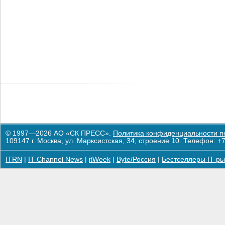
© 1997—2026 АО «СК ПРЕСС».
Политика конфиденциальности п
109147 г. Москва, ул. Марксистская, 34, строение 10. Телефон: +7
ITRN
|
IT Channel News
|
itWeek
|
Byte/Россия
|
Бестселлеры IT-ры