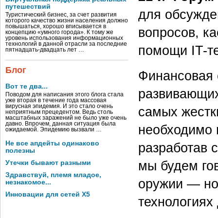
путешествий
для обсужде
Туристический бизнес, за счет развития
которого качество жизни населения должно
повышаться, хорошо вписывается в
вопросов, к
концепцию «умного города». К тому же
уровень использования информационных
технологий в данной отрасли за последние
помощи IT-т
пятнадцать-двадцать лет …
Блог
Финансовая 
Вот те два...
развивающих
Поводом для написания этого блога стала
уже вторая в течение года массовая
вирусная эпидемия. И это стало очень
самых жестк
неприятным прецедентом. Ведь столь
масштабных заражений не было уже очень
давно. Впрочем, данная ситуация была
необходимо 
ожидаемой. Эпидемию вызвали …
Не все апдейты одинаково
разработав 
полезны
мы будем го
Утечки бывают разными
Здравствуй, племя младое,
оружии — но
незнакомое...
Инновации для сетей X5
технологиях