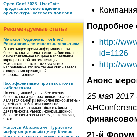
Open Conf 2026: UserGate
Компания
представил свое видение
архитектуры сетевого доверия
Подробное 
Рекомендуемые статьи
Михаил Родионов, Fortinet:
http://ww
Развиваясь по известным законам
В настоящее время информационная
id=1126
безопасность представляет собой вполне
самостоятельное мощное направление
корпоративной автоматизации.
http://ww
Естественно, что в таких условиях
направление это все теснее связывается
с вопросами прикладной
информационной …
Анонс меро
Как эффективно противостоять
кибератакам
На сегодняшний день обеспечение
25 мая 2017
безопасности корпоративных ресурсов
является одной из наиболее приоритетных
целей для любой компании вне
АНConferenc
зависимости от масштабов и сферы
деятельности. Рынок информационной
безопасности развивается, а это значит,
финансовом
что и …
Наталья Абрамович, Туристско-
информационный центр Казани:
21-й Форум
Виртуальная поддержка реальных