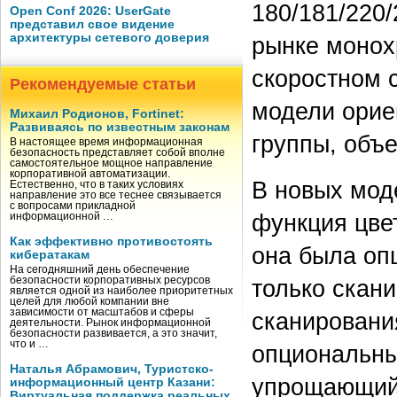
180/181/220
Open Conf 2026: UserGate
представил свое видение
архитектуры сетевого доверия
рынке монох
скоростном с
Рекомендуемые статьи
модели орие
Михаил Родионов, Fortinet:
Развиваясь по известным законам
группы, объ
В настоящее время информационная
безопасность представляет собой вполне
самостоятельное мощное направление
корпоративной автоматизации.
В новых мод
Естественно, что в таких условиях
направление это все теснее связывается
с вопросами прикладной
функция цве
информационной …
Как эффективно противостоять
она была оп
кибератакам
На сегодняшний день обеспечение
безопасности корпоративных ресурсов
только скан
является одной из наиболее приоритетных
целей для любой компании вне
зависимости от масштабов и сферы
сканировани
деятельности. Рынок информационной
безопасности развивается, а это значит,
что и …
опциональны
Наталья Абрамович, Туристско-
упрощающий 
информационный центр Казани:
Виртуальная поддержка реальных