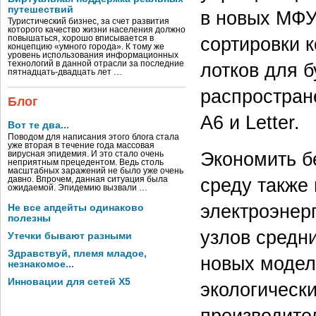
путешествий
в новых МФУ
Туристический бизнес, за счет развития
которого качество жизни населения должно
сортировки 
повышаться, хорошо вписывается в
концепцию «умного города». К тому же
уровень использования информационных
технологий в данной отрасли за последние
лотков для б
пятнадцать-двадцать лет …
распростран
Блог
А6 и Letter.
Вот те два...
Поводом для написания этого блога стала
уже вторая в течение года массовая
Экономить б
вирусная эпидемия. И это стало очень
неприятным прецедентом. Ведь столь
масштабных заражений не было уже очень
среду также
давно. Впрочем, данная ситуация была
ожидаемой. Эпидемию вызвали …
электроэнер
Не все апдейты одинаково
полезны
узлов средн
Утечки бывают разными
Здравствуй, племя младое,
новых модел
незнакомое...
Инновации для сетей X5
экологическ
производите