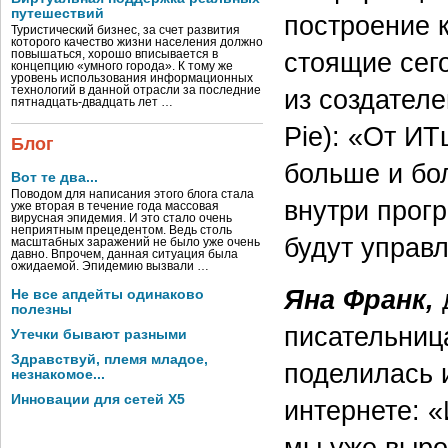
путешествий
построение к
Туристический бизнес, за счет развития
которого качество жизни населения должно
стоящие сег
повышаться, хорошо вписывается в
концепцию «умного города». К тому же
уровень использования информационных
технологий в данной отрасли за последние
из создате
пятнадцать-двадцать лет …
Pie): «От ИТ
Блог
больше и бо
Вот те два...
Поводом для написания этого блога стала
внутри прогр
уже вторая в течение года массовая
вирусная эпидемия. И это стало очень
неприятным прецедентом. Ведь столь
будут управ
масштабных заражений не было уже очень
давно. Впрочем, данная ситуация была
ожидаемой. Эпидемию вызвали …
Яна Франк,
Не все апдейты одинаково
полезны
писательница
Утечки бывают разными
Здравствуй, племя младое,
поделилась 
незнакомое...
Инновации для сетей X5
интернете: «
мы уже вырос