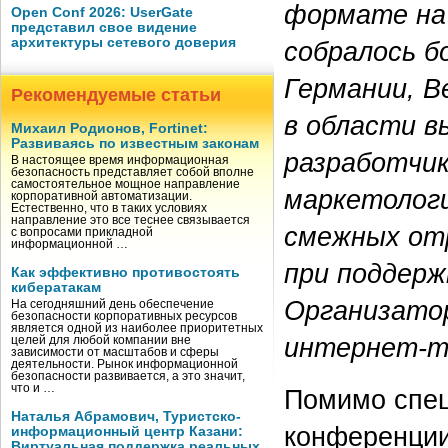
формате на 
Open Conf 2026: UserGate
представил свое видение
архитектуры сетевого доверия
собралось б
Германии, В
Рекомендуемые статьи
в области в
Михаил Родионов, Fortinet:
Развиваясь по известным законам
разработчик
В настоящее время информационная
безопасность представляет собой вполне
самостоятельное мощное направление
маркетологи
корпоративной автоматизации.
Естественно, что в таких условиях
направление это все теснее связывается
смежных от
с вопросами прикладной
информационной …
при поддерж
Как эффективно противостоять
кибератакам
Организатор
На сегодняшний день обеспечение
безопасности корпоративных ресурсов
является одной из наиболее приоритетных
интернет-те
целей для любой компании вне
зависимости от масштабов и сферы
деятельности. Рынок информационной
безопасности развивается, а это значит,
что и …
Помимо спец
Наталья Абрамович, Туристско-
конференции
информационный центр Казани:
Виртуальная поддержка реальных