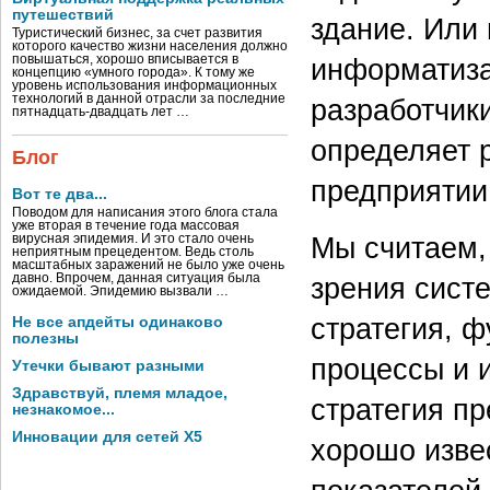
путешествий
здание. Или
Туристический бизнес, за счет развития
которого качество жизни населения должно
повышаться, хорошо вписывается в
информатиза
концепцию «умного города». К тому же
уровень использования информационных
технологий в данной отрасли за последние
разработчики
пятнадцать-двадцать лет …
определяет 
Блог
предприятии
Вот те два...
Поводом для написания этого блога стала
уже вторая в течение года массовая
Мы считаем,
вирусная эпидемия. И это стало очень
неприятным прецедентом. Ведь столь
масштабных заражений не было уже очень
давно. Впрочем, данная ситуация была
зрения сист
ожидаемой. Эпидемию вызвали …
стратегия, ф
Не все апдейты одинаково
полезны
процессы и 
Утечки бывают разными
Здравствуй, племя младое,
стратегия п
незнакомое...
Инновации для сетей X5
хорошо изве