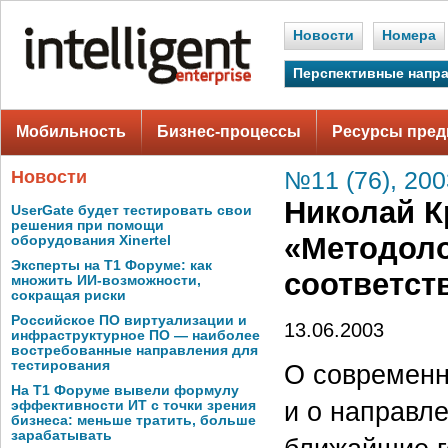
Новости
Номера
Перспективные напр
Мобильность
Бизнес-процессы
Ресурсы пред
Новости
№11 (76), 200
Николай К
UserGate будет тестировать свои
решения при помощи
«Методоло
оборудования Xinertel
Эксперты на Т1 Форуме: как
соответст
множить ИИ-возможности,
сокращая риски
Российское ПО виртуализации и
13.06.2003
инфраструктурное ПО — наиболее
востребованные направления для
тестирования
О современн
На Т1 Форуме вывели формулу
и о направл
эффективности ИТ с точки зрения
бизнеса: меньше тратить, больше
зарабатывать