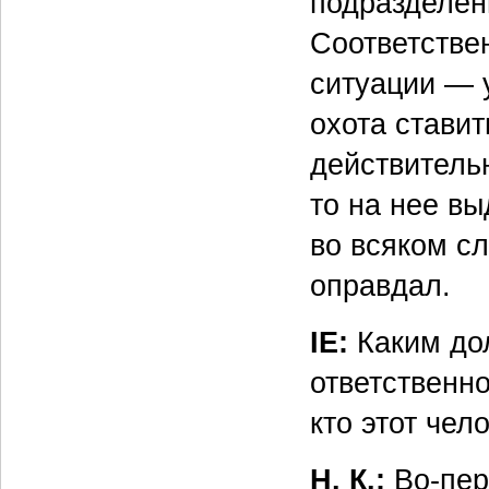
подразделен
Соответстве
ситуации — 
охота стави
действитель
то на нее вы
во всяком сл
оправдал.
IE:
Каким до
ответственн
кто этот чел
Н. К.:
Во-пер