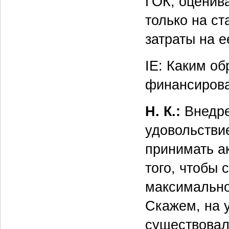
ГОК, оценив
только на с
затраты на е
IE: Каким о
финансирова
Н. К.:
Внедре
удовольстви
принимать а
того, чтобы 
максимально
Скажем, на 
существовал