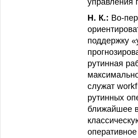
управления 
Н. К.:
Во-пер
ориентирова
поддержку «
прогнозиров
рутинная ра
максимально
служат work
рутинных оп
ближайшее в
классическу
оперативное