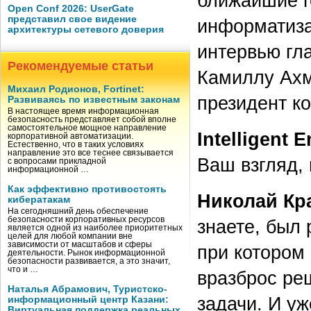
ближайшие го
Open Conf 2026: UserGate
представил свое видение
информатиза
архитектуры сетевого доверия
интервью гла
Рекомендуемые статьи
Камиллу Ахм
Михаил Родионов, Fortinet:
президент к
Развиваясь по известным законам
В настоящее время информационная
безопасность представляет собой вполне
самостоятельное мощное направление
Intelligent E
корпоративной автоматизации.
Естественно, что в таких условиях
направление это все теснее связывается
Ваш взгляд,
с вопросами прикладной
информационной …
Как эффективно противостоять
Николай Кр
кибератакам
На сегодняшний день обеспечение
безопасности корпоративных ресурсов
знаете, был
является одной из наиболее приоритетных
целей для любой компании вне
зависимости от масштабов и сферы
при котором 
деятельности. Рынок информационной
безопасности развивается, а это значит,
что и …
вразброс ре
Наталья Абрамович, Туристско-
задачи. И у
информационный центр Казани:
Виртуальная поддержка реальных