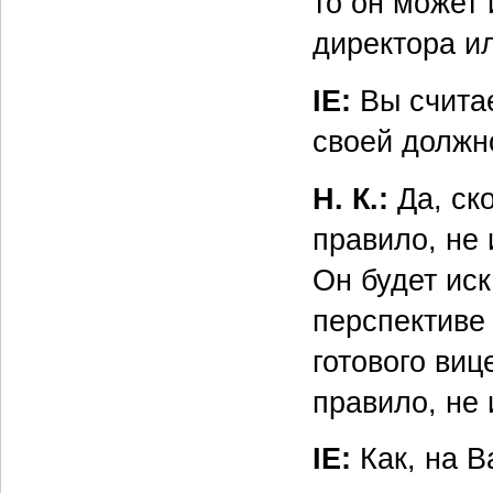
то он может
директора и
IE:
Вы считае
своей должн
Н. К.:
Да, ск
правило, не 
Он будет иск
перспективе 
готового виц
правило, не 
IE:
Как, на В