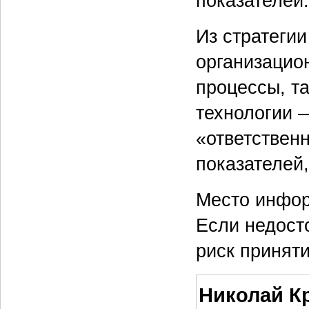
показателей.
Из стратеги
организацион
процессы, та
технологии 
«ответствен
показателей,
Место инфор
Если недост
риск принят
Николай К