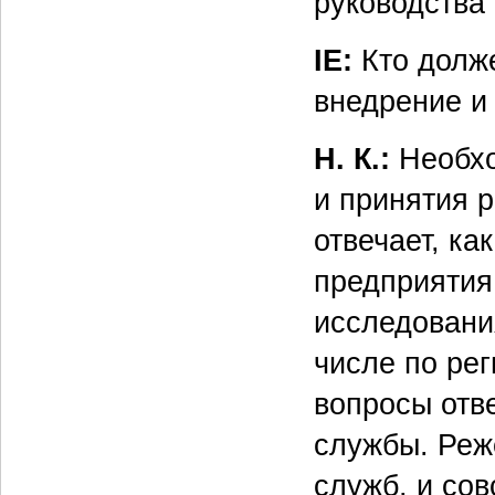
руководства
IE:
Кто долже
внедрение и
Н. К.:
Необхо
и принятия 
отвечает, к
предприятия
исследовани
числе по ре
вопросы отв
службы. Реж
служб, и со