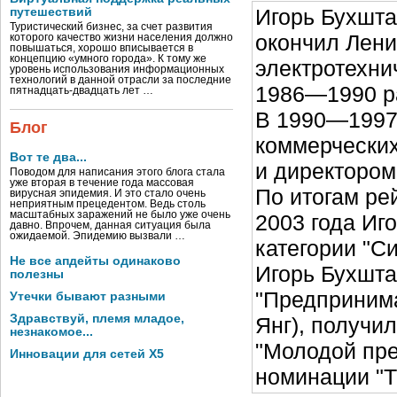
Игорь Бухшта
путешествий
Туристический бизнес, за счет развития
окончил Лени
которого качество жизни населения должно
повышаться, хорошо вписывается в
концепцию «умного города». К тому же
электротехни
уровень использования информационных
технологий в данной отрасли за последние
1986—1990 ра
пятнадцать-двадцать лет …
В 1990—1997 
Блог
коммерческих
Вот те два...
и директором
Поводом для написания этого блога стала
уже вторая в течение года массовая
По итогам ре
вирусная эпидемия. И это стало очень
неприятным прецедентом. Ведь столь
масштабных заражений не было уже очень
2003 года Иг
давно. Впрочем, данная ситуация была
ожидаемой. Эпидемию вызвали …
категории "С
Не все апдейты одинаково
Игорь Бухшта
полезны
"Предпринима
Утечки бывают разными
Здравствуй, племя младое,
Янг), получил
незнакомое...
"Молодой пре
Инновации для сетей X5
номинации "Т