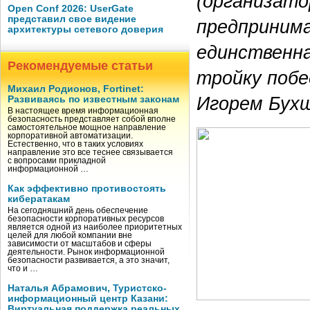
(организато
Open Conf 2026: UserGate
представил свое видение
предпринима
архитектуры сетевого доверия
единственна
Рекомендуемые статьи
тройку побе
Михаил Родионов, Fortinet:
Игорем Бух
Развиваясь по известным законам
В настоящее время информационная
безопасность представляет собой вполне
самостоятельное мощное направление
корпоративной автоматизации.
Естественно, что в таких условиях
направление это все теснее связывается
с вопросами прикладной
информационной …
Как эффективно противостоять
кибератакам
На сегодняшний день обеспечение
безопасности корпоративных ресурсов
является одной из наиболее приоритетных
целей для любой компании вне
зависимости от масштабов и сферы
деятельности. Рынок информационной
безопасности развивается, а это значит,
что и …
Наталья Абрамович, Туристско-
информационный центр Казани:
Виртуальная поддержка реальных