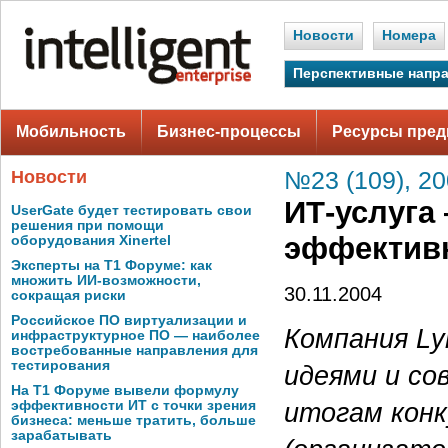
Новости
Номера
Перспективные напр
Мобильность
Бизнес-процессы
Ресурсы пред
Новости
№23 (109), 2
ИТ-услуга
UserGate будет тестировать свои
решения при помощи
эффектив
оборудования Xinertel
Эксперты на Т1 Форуме: как
множить ИИ-возможности,
30.11.2004
сокращая риски
Российское ПО виртуализации и
Компания Ly
инфраструктурное ПО — наиболее
востребованные направления для
тестирования
идеями и со
На Т1 Форуме вывели формулу
итогам конк
эффективности ИТ с точки зрения
бизнеса: меньше тратить, больше
зарабатывать