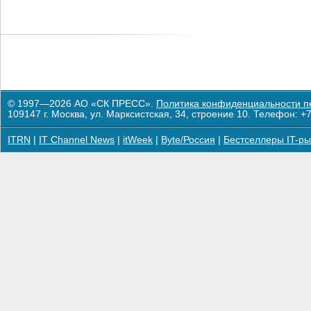
© 1997—2026 АО «СК ПРЕСС».
Политика конфиденциальности п
109147 г. Москва, ул. Марксистская, 34, строение 10. Телефон: +7
ITRN
|
IT Channel News
|
itWeek
|
Byte/Россия
|
Бестселлеры IT-ры