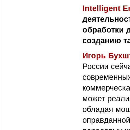
Intelligent 
деятельнос
обработки д
созданию т
Игорь Бухш
России сейч
современных
коммерческа
может реали
обладая мощ
оправданной