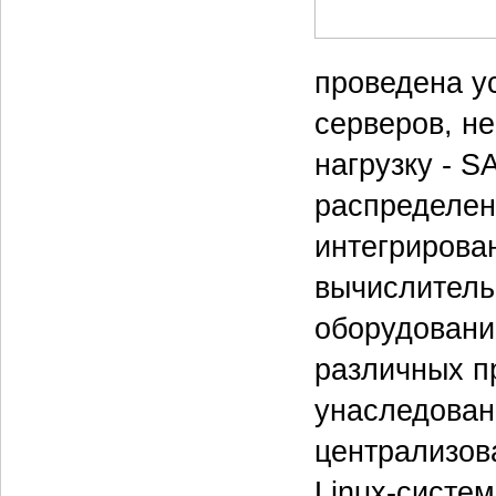
проведена ус
серверов, н
нагрузку - S
распределен
интегрирова
вычислитель
оборудовани
различных п
унаследован
централизов
Linux-систем