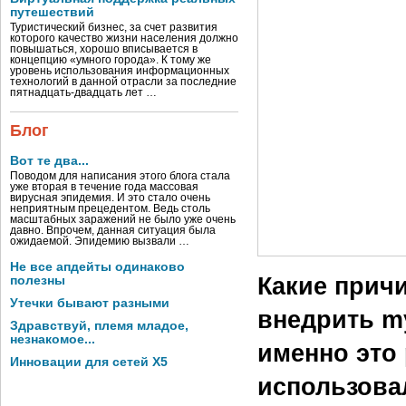
поставками л
путешествий
Туристический бизнес, за счет развития
в организаци
которого качество жизни населения должно
повышаться, хорошо вписывается в
концепцию «умного города». К тому же
превышает 15
уровень использования информационных
технологий в данной отрасли за последние
mySAP All-in-
пятнадцать-двадцать лет …
Классическое
Блог
«Слата» -- д
Вот те два...
Поводом для написания этого блога стала
товаров. Чис
уже вторая в течение года массовая
вирусная эпидемия. И это стало очень
а годовой об
неприятным прецедентом. Ведь столь
масштабных заражений не было уже очень
давно. Впрочем, данная ситуация была
All-in-One ус
ожидаемой. Эпидемию вызвали …
Не все апдейты одинаково
Какие прич
полезны
Утечки бывают разными
внедрить m
Здравствуй, племя младое,
незнакомое...
именно это
Инновации для сетей X5
использова