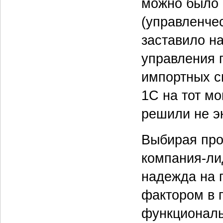
можно было 
(управленчес
заставило н
управления 
импортных си
1С на тот м
решили не э
Выбирая прод
компания-ли
надежда на 
фактором в п
функциональ