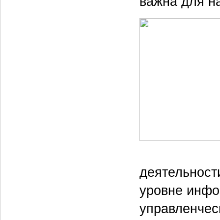
важна для н
деятельност
уровне инфо
управленчес