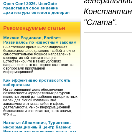
генеральный
Open Conf 2026: UserGate
представил свое видение
Константин
архитектуры сетевого доверия
"Слата".
Рекомендуемые статьи
Михаил Родионов, Fortinet:
Факты
Развиваясь по известным законам
В настоящее время информационная
безопасность представляет собой вполне
Компания «Су
самостоятельное мощное направление
корпоративной автоматизации.
Естественно, что в таких условиях
производство
направление это все теснее связывается
с вопросами прикладной
ПВХ, в том чи
информационной …
также широко
Как эффективно противостоять
кибератакам
облицовочных
На сегодняшний день обеспечение
безопасности корпоративных ресурсов
является одной из наиболее приоритетных
работают 130
целей для любой компании вне
зависимости от масштабов и сферы
10 млн. долл
деятельности. Рынок информационной
безопасности развивается, а это значит,
рабочих мест
что и …
Наталья Абрамович, Туристско-
Челябинская
информационный центр Казани:
Виртуальная поддержка реальных