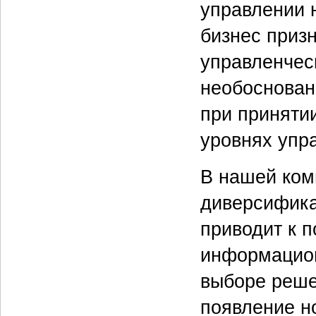
управлении н
бизнес приз
управленчес
необоснован
при приняти
уровнях упр
В нашей ком
диверсификац
приводит к 
информацион
выборе реше
появление н