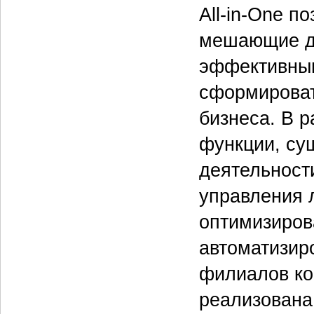
All-in-One п
мешающие да
эффективным
сформироват
бизнеса. В 
функции, су
деятельност
управления 
оптимизиров
автоматизир
филиалов ко
реализована