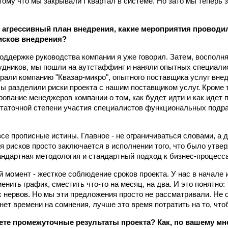
тому что мы закрывали I квартал в системе. Но зато мы теперь 
 агрессивный план внедрения, какие мероприятия проводи
исков внедрения?
оддержке руководства компании я уже говорил. Затем, восполн
удников, мы пошли на аутстаффинг и наняли опытных специали
рали компанию "Квазар-микро", опытного поставщика услуг внед
 Мы разделили риски проекта с нашим поставщиком услуг. Кроме 
ование менеджеров компании о том, как будет идти и как идет 
таточной степени участия специалистов функциональных подр
все прописные истины. Главное - не ограничиваться словами, а 
я рисков просто заключается в исполнении того, что было утве
тандартная методология и стандартный подход к бизнес-процесс
 момент - жесткое соблюдение сроков проекта. У нас в начале 
нить график, сместить что-то на месяц, на два. И это понятно:
 нервов. Но мы эти предложения просто не рассматривали. Не 
 нет времени на сомнения, лучше это время потратить на то, чт
ете промежуточные результаты проекта? Как, по вашему мн