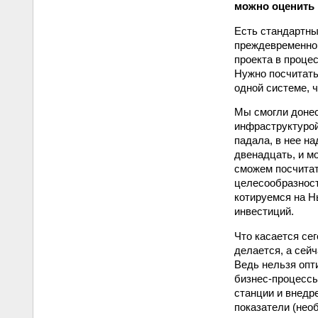
можно оценить 
Есть стандартный
преждевременно.
проекта в проце
Нужно посчитать
одной системе, ч
Мы смогли донес
инфраструктурой
падала, в нее н
двенадцать, и м
сможем посчитат
целесообразност
котируемся на Н
инвестиций.
Что касается се
делается, а сей
Ведь нельзя опт
бизнес-процессы
станции и внедр
показатели (необ