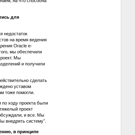
знаем, на что способна
лись для
яя недостаток
стов на время ведения
рения Oracle e-
того, мы обеспечили
проект. Мы
азделений и получили
действительно сделать
рждено уставом
ам тоже помогли.
и по ходу проекта были
 тяжелый проект
обсуждали, и все. Мы
обы внедрять систему".
ению, в принципе