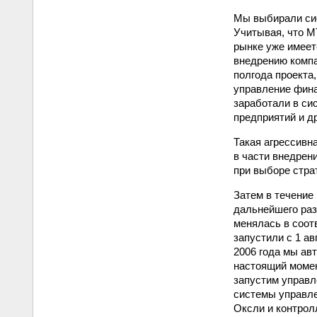
Мы выбирали сис
Учитывая, что М
рынке уже имеет
внедрению компа
полгода проекта,
управление фина
заработали в си
предприятий и д
Такая агрессивн
в части внедрен
при выборе страт
Затем в течение
дальнейшего раз
менялась в соот
запустили с 1 ав
2006 года мы ав
настоящий момен
запустим управл
системы управле
Оксли и контрол