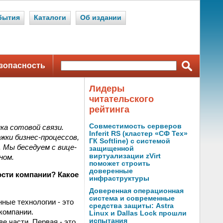
бытия
Каталоги
Об издании
зопасность
Лидеры
читательского
рейтинга
Совместимость серверов
а сотовой связи.
Inferit RS (кластер «СФ Тех»
жки бизнес-процессов,
ГК Softline) с системой
. Мы беседуем с вице-
защищенной
виртуализации zVirt
ном.
поможет строить
доверенные
сти компании? Какое
инфраструктуры
Доверенная операционная
система и современные
ные технологии - это
средства защиты: Astra
компании.
Linux и Dallas Lock прошли
испытания
 части. Первая - это