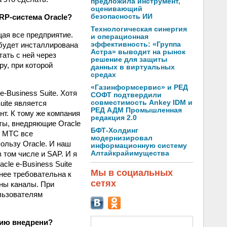
предложила инструмент,
оценивающий
безопасность ИИ
P-система Oracle?
Технологическая синергия
ая все предприятие.
и операционная
эффективность: «Группа
будет инсталлирована
Астра» выводит на рынок
ать с ней через
решение для защиты
у, при которой
данных в виртуальных
средах
«Газинформсервис» и РЕД
-Business Suite. Хотя
СОФТ подтвердили
совместимость Ankey IDM и
uite является
РЕД АДМ Промышленная
т. К тому же компания
редакция 2.0
нты, внедряющие Oracle
БФТ-Холдинг
е МТС все
модернизировал
ользу Oracle. И наш
информационную систему
Алтайкрайимущества
 том числе и SAP. И я
cle e-Business Suite
Мы в социальных
енее требовательна к
сетях
ны каналы. При
льзователям
гию внедрени?