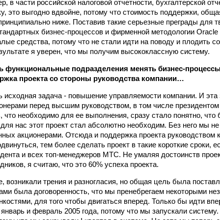
р, в части российской налоговой отчетности, бухгалтерской отче
ку, это выгодно вдвойне, потому что стоимость поддержки, общ
принципиально ниже. Поставив такие серьезные преграды для тв
тандартных бизнес-процессов и фирменной методологии Oracle -
лые средства, потому что не стали идти на поводу и плодить с
езультате я уверен, что мы получим высококлассную систему.
ть функциональные подразделения менять бизнес-процессы
ржка проекта со стороны руководства компании…
ь исходная задача - повышение управляемости компании. И эта
онерами перед высшим руководством, в том числе президентом
, что необходимо для ее выполнения, сразу стало понятно, чт
 для нас этот проект стал абсолютно необходим. Без него мы н
нных акционерами. Отсюда и поддержка проекта руководством 
двинуться, тем более сделать проект в такие короткие сроки, е
дента и всех топ-менеджеров МТС. Не умаляя достоинств прое
ников, я считаю, что это 60% успеха проекта.
же, возникали трения и разногласия, но общая цель была постав
ками была договоренность, что мы пренебрегаем некоторыми н
нкостями, для того чтобы двигаться вперед. Только бы идти вп
январь и февраль 2005 года, потому что мы запускали систему