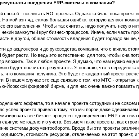
результаты внедрения ERP-системы в компании?
 способ - посчитать ROI проекта. Однако сейчас, пока проект и
 На мой взгляд, самая большая ошибка, которую делают компан
ссе его выполнения. Чтобы так считать, надо получить некую ин
 некий замкнутый круг бизнес-процессов. Иначе, если часть пр
асть в другой, общая стоимость владения будет гораздо выше, 
ти до акционеров и до руководства компании, что сначала сто
 будет расти. Но ведь это естественно, для того, чтобы она по
адо вложить. Так в любом проекте. Я думаю, что нам нужно еще 
ожно будет посчитать результаты. Я полагаю, что в середине с
ь, что компания получила. Это будет стандартный проект расч
и. В нашем случае это еще связано с тем, что МТС - открытая 
ью-Йоркской фондовой бирже, и для нас очень важно показать 
годняшнего эффекта, то в начале проекта сотрудники не совсем 
час успех проекта привел к тому, что мы порой даже сдерживае
имизировать все бизнес-процессы одновременно. ERP-система 
 единую методологию учета. Возьмем такие проекты, как строи
ение системы документооборота. Вроде бы эти проекты различн
ходимость, стоимость ресурсов, отвлекаемых на этот проект, и 