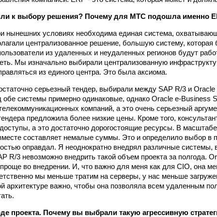
ли к выбору решения? Почему для МТС подошла именно ER
ри нынешних условиях необходима единая система, охватывающ
лагали централизованное решение, большую систему, которая 
 пользователи из удаленных и неудаленных регионов будут работ
еть. Мы изначально выбирали централизованную инфраструктур
правляться из единого центра. Это была аксиома.
статочно серьезный тендер, выбирали между SAP R/3 и Oracle e
д обе системы примерно одинаковые, однако Oracle e-Business S
телекоммуникационных компаний, а это очень серьезный аргумен
 тендера предложила более низкие цены. Кроме того, консульта
доступы, а это достаточно дорогостоящие ресурсы. В масштаб
месте составляет немалые суммы. Это и определило выбор в п
остью оправдал. Я неоднократно внедрял различные системы, в
AP R/3 невозможно внедрить такой объем проекта за полгода. Ora
проще во внедрении. И, что важно для меня как для CIO, она м
етственно мы меньше тратим на серверы, у нас меньше загруже
й архитектуре важно, чтобы она позволяла всем удаленным по
ать.
оде проекта. Почему вы выбрали такую агрессивную страте