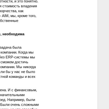
тности, и это понятно.
ая стоимость владения
орчества, как
 AIM, мы, кроме того,
обственные
, необходима
 задача была
 компании. Когда мы
о без ERP-системы мы
е сможем достичь
компании. Мы никогда
сли бы у нас не было
ктной команды и всех
лена. И с финансовым,
езначительными
еред. Например, были
. Были очень сложными