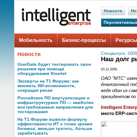
Новости
Но
Перспективные
Мобильность
Бизнес-процессы
Ресурсы
Новости
Спецвыпуск, 2005
Наш долг р
UserGate будет тестировать свои
решения при помощи
03.11.2005
оборудования Xinertel
ОАО "МТС" изве
Эксперты на Т1 Форуме: как
Аналогичный под
множить ИИ-возможности,
ведя один из са
сокращая риски
президентом по
Российское ПО виртуализации и
инфраструктурное ПО — наиболее
Intelligent Enter
востребованные направления для
тестирования
место ERP-сист
На Т1 Форуме вывели формулу
эффективности ИТ с точки зрения
бизнеса: меньше тратить, больше
зарабатывать