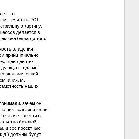
дет, это
ии, - считать ROI
тегральную картину.
оцессов делается в
чем она была до того.
имость владения
том принципиально
месяцев девять-
ледующего года мы
ета экономической
компания, мы
грамотность наших
понимали, зачем он
м наших пользователей.
позволяет внести в
тельство базовой
ы, и все проектные
т. д.) должны будут