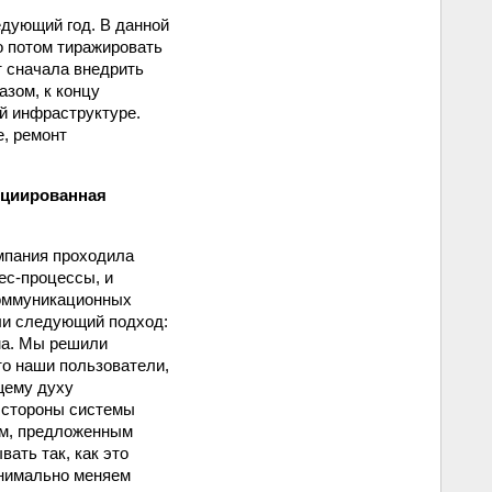
едующий год. В данной
о потом тиражировать
т сначала внедрить
азом, к концу
й инфраструктуре.
, ремонт
ициированная
омпания проходила
ес-процессы, и
коммуникационных
али следующий подход:
ма. Мы решили
то наши пользователи,
щему духу
 стороны системы
ам, предложенным
ать так, как это
инимально меняем