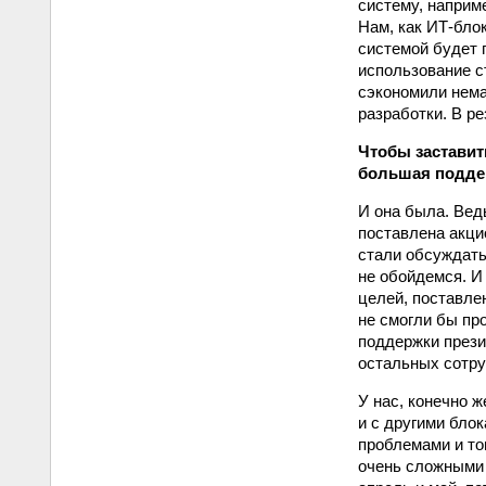
систему, наприме
Нам, как ИТ-бло
системой будет 
использование с
сэкономили нема
разработки. В р
Чтобы застави
большая подде
И она была. Вед
поставлена акци
стали обсуждать
не обойдемся. И
целей, поставле
не смогли бы про
поддержки прези
остальных сотруд
У нас, конечно 
и с другими бло
проблемами и то
очень сложными 