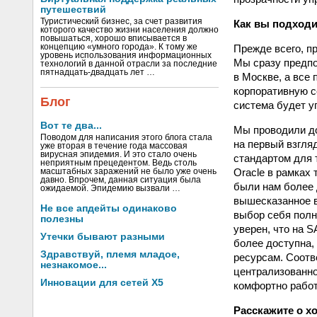
путешествий
Туристический бизнес, за счет развития
Как вы подходи
которого качество жизни населения должно
повышаться, хорошо вписывается в
концепцию «умного города». К тому же
Прежде всего, п
уровень использования информационных
Мы сразу предпо
технологий в данной отрасли за последние
пятнадцать-двадцать лет …
в Москве, а все
корпоративную с
Блог
система будет у
Вот те два...
Мы проводили до
Поводом для написания этого блога стала
на первый взгля
уже вторая в течение года массовая
вирусная эпидемия. И это стало очень
стандартом для 
неприятным прецедентом. Ведь столь
Oracle в рамках
масштабных заражений не было уже очень
давно. Впрочем, данная ситуация была
были нам более 
ожидаемой. Эпидемию вызвали …
вышесказанное в
Не все апдейты одинаково
выбор себя полн
полезны
уверен, что на S
Утечки бывают разными
более доступна, 
Здравствуй, племя младое,
ресурсам. Соотв
незнакомое...
централизованно
Инновации для сетей X5
комфортно работ
Расскажите о х