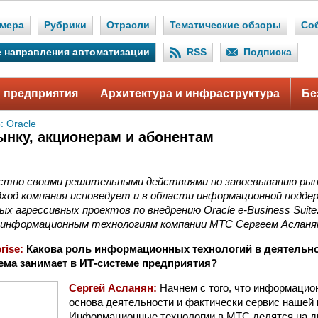
мера
Рубрики
Отрасли
Тематические обзоры
Со
 направления автоматизации
RSS
Подписка
 предприятия
Архитектура и инфраструктура
Бе
: Oracle
ынку, акционерам и абонентам
стно своими решительными действиями по завоевыванию рынк
ход компания исповедует и в области информационной поддер
мых агрессивных проектов по внедрению Oracle e-Business Suite
 информационным технологиям компании МТС Сергеем Асланя
prise:
Какова роль информационных технологий в деятельно
ема занимает в ИТ-системе предприятия?
Сергей Асланян:
Начнем с того, что информацион
основа деятельности и фактически сервис нашей 
Информационные технологии в МТС делятся на две