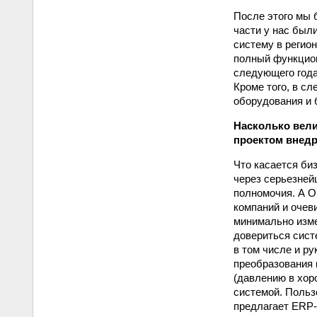
После этого мы 
части у нас был
систему в регио
полный функцион
следующего года
Кроме того, в с
оборудования и 
Насколько вели
проектом внедре
Что касается би
через серьезней
полномочия. А O
компаний и очев
минимально изме
довериться сист
в том числе и р
преобразования 
(давлению в хор
системой. Польз
предлагает ERP-