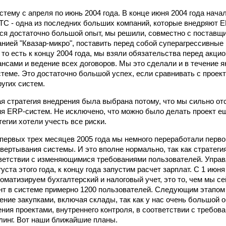
тему с апреля по июнь 2004 года. В конце июня 2004 года нача
ТС - одна из последних больших компаний, которые внедряют E
ся достаточно большой опыт, мы решили, совместно с поставщи
нией "Квазар-микро", поставить перед собой суперагрессивные 
 то есть к концу 2004 года, мы взяли обязательства перед акци
нсами и ведение всех договоров. Мы это сделали и в течение я
стеме. Это достаточно большой успех, если сравнивать с проек
ругих систем.
ая стратегия внедрения была выбрана потому, что мы сильно от
ия ERP-систем. Не исключено, что можно было делать проект ещ
егии хотели учесть все риски.
 первых трех месяцев 2005 года мы немного переработали перв
вертывания системы. И это вполне нормально, так как стратеги
ветствии с изменяющимися требованиями пользователей. Упра
густа этого года, к концу года запустим расчет зарплат. С 1 июня
томатизируем бухгалтерский и налоговый учет, это то, чем мы с
т в системе примерно 1200 пользователей. Следующим этапом 
ение закупками, включая склады, так как у нас очень большой о
ния проектами, внутреннего контроля, в соответствии с требов
линг. Вот наши ближайшие планы.