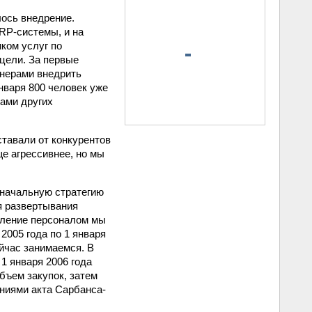
лось внедрение.
RP-системы, и на
ком услуг по
цели. За первые
онерами внедрить
нваря 800 человек уже
тами других
ставали от конкурентов
е агрессивнее, но мы
оначальную стратегию
я развертывания
вление персоналом мы
 2005 года по 1 января
ейчас занимаемся. В
1 января 2006 года
бъем закупок, затем
аниями акта Сарбанса-