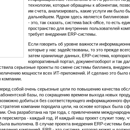
технологии, которые обращены к абонентам, поз
им счета, анализировать, какие услуги им было б
дальнейшем. Ядром здесь является биллинговая 
- это, так сказать, система back-office, то есть 
пространство для внутренних пользователей комп
требует внедрения ERP-системы.
Если говорить об уровне важности информационн
которые у нас задействованы, то это прежде всег
затем хранилище данных, ЕRP-система, корпорат
корпоративный портал, документооборот и так дал
твила серьезные проекты по смене системы биллинга, внедре
величению мощности всех ИТ-приложений. И сделано это было 
и компании.
еред собой очень серьезные цели по повышению качества обс
абонентской базы, по сокращению времени выхода новых проду
евозможно добиться без соответствующего информационного фу
-стратегия компании породила цели, на основе которых была с
нии. Она разработана на три года, с привлечением международн
и пересмотра - каждый год. И каждый наш проект служит тому, ч
была выполнена. В случае проекта внедрения ERP-системы би
равления компанией. ERP - это система, которая может и должна