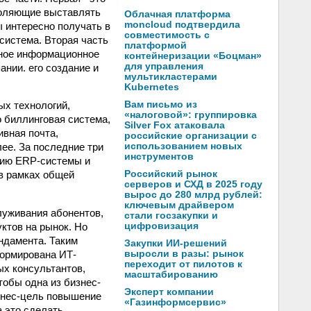
воляющие выставлять
Облачная платформа
moncloud подтвердила
ы интересно получать в
совместимость с
система. Вторая часть
платформой
единое информационное
контейнеризации «Боцман»
для управления
ании. его создание и
мультикластерами
Kubernetes
Вам письмо из
ых технологий,
«налоговой»: группировка
о биллинговая система,
Silver Fox атаковала
ивная почта,
российские организации с
использованием новых
ее. За последние три
инструментов
нию ERP-системы и
Российский рынок
в рамках общей
серверов и СХД в 2025 году
вырос до 280 млрд рублей:
ключевым драйвером
луживания абонентов,
стали госзакупки и
цифровизация
ктов на рынок. Но
ндамента. Таким
Закупки ИИ-решений
выросли в разы: рынок
формирована ИТ-
переходит от пилотов к
ых консультантов,
масштабированию
тобы одна из бизнес-
Эксперт компании
знес-цель повышение
«Газинформсервис»
 это сделать.