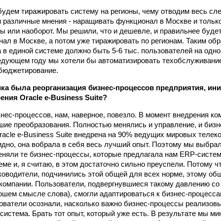
будем тиражировать систему на регионы, чему отводим весь сл
и различные мнения - наращивать функционал в Москве и тольк
ны или наоборот. Мы решили, что и дешевле, и правильнее буде
ал в Москве, а потом уже тиражировать по регионам. Таким обр
 в единой системе должно быть 5-6 тыс. пользователей на одно
ледующем году мы хотели бы автоматизировать техобслуживание
бюджетирование.
ка была реорганизация бизнес-процессов предприятия, ин
ния Oracle e-Business Suite?
знес-процессов, нам, наверное, повезло. В момент внедрения к
шие преобразования. Полностью менялись и управление, и бизн
racle e-Business Suite внедрена на 90% ведущих мировых теле
идно, она вобрала в себя весь лучший опыт. Поэтому мы выбр
няли те бизнес-процессы, которые предлагала нам ERP-систе
еме и, я считаю, в этом достаточно сильно преуспели. Потому ч
уководители, подчинились этой общей для всех норме, этому об
компании. Пользователи, подвергнувшиеся такому давлению со
ошем смысле слова), смогли адаптироваться к бизнес-процесс
ователи осознали, насколько важно бизнес-процессы реализовыв
система. Брать тот опыт, который уже есть. В результате мы м