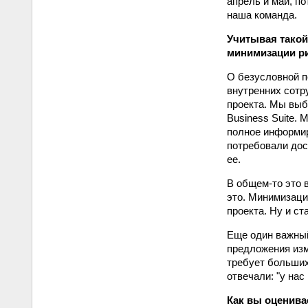
апрель и май, по
наша команда.
Учитывая такой
минимизации р
О безусловной п
внутренних сотр
проекта. Мы выб
Business Suite.
полное информир
потребовали дос
ее.
В общем-то это 
это. Минимизаци
проекта. Ну и с
Еще один важный
предложения изме
требует больших
отвечали: "у нас
Как вы оценива