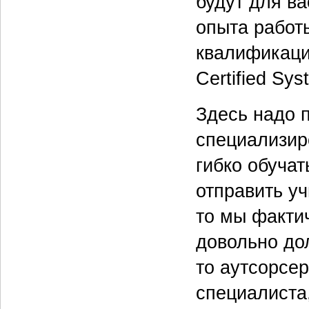
будут для ва
опыта работы
квалификаци
Certified Sys
Здесь надо 
специализир
гибко обуча
отправить у
то мы фактич
довольно дол
то аутсорсер
специалиста,