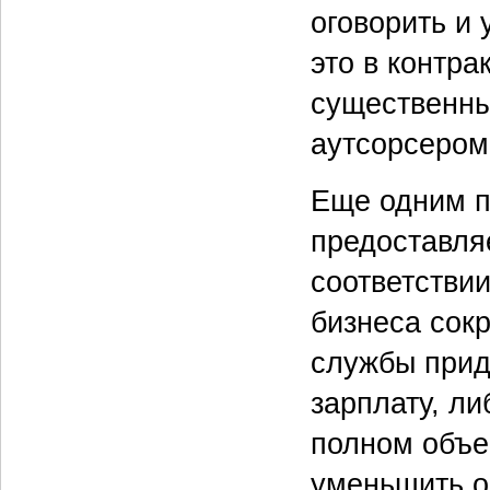
оговорить и 
это в контра
существенны
аутсорсером
Еще одним п
предоставля
соответстви
бизнеса сок
службы прид
зарплату, л
полном объе
уменьшить о