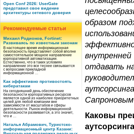
посвященных
Open Conf 2026: UserGate
представил свое видение
целесообраз
архитектуры сетевого доверия
образом под
Рекомендуемые статьи
использован
Михаил Родионов, Fortinet:
эффективнос
Развиваясь по известным законам
В настоящее время информационная
безопасность представляет собой вполне
внутренней 
самостоятельное мощное направление
корпоративной автоматизации.
Естественно, что в таких условиях
отдавать на
направление это все теснее связывается
с вопросами прикладной
информационной …
руководител
Как эффективно противостоять
кибератакам
аутсорсинг
На сегодняшний день обеспечение
безопасности корпоративных ресурсов
Сапроновым
является одной из наиболее приоритетных
целей для любой компании вне
зависимости от масштабов и сферы
деятельности. Рынок информационной
безопасности развивается, а это значит,
Каковы пре
что и …
аутсорсинг
Наталья Абрамович, Туристско-
информационный центр Казани:
Виртуальная поддержка реальных