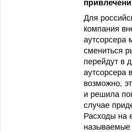
привлечени
Для российск
компания вн
аутсорсера 
смениться р
перейдут в д
аутсорсера в
возможно, э
и решила пов
случае приде
Расходы на е
называемые s