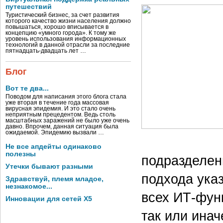
путешествий
Туристический бизнес, за счет развития
которого качество жизни населения должно
повышаться, хорошо вписывается в
концепцию «умного города». К тому же
уровень использования информационных
технологий в данной отрасли за последние
пятнадцать-двадцать лет …
Блог
Вот те два...
Поводом для написания этого блога стала
уже вторая в течение года массовая
вирусная эпидемия. И это стало очень
неприятным прецедентом. Ведь столь
масштабных заражений не было уже очень
давно. Впрочем, данная ситуация была
ожидаемой. Эпидемию вызвали …
Не все апдейты одинаково
полезны
подразделен
Утечки бывают разными
подхода указ
Здравствуй, племя младое,
незнакомое...
всех ИТ-функ
Инновации для сетей X5
так или ина