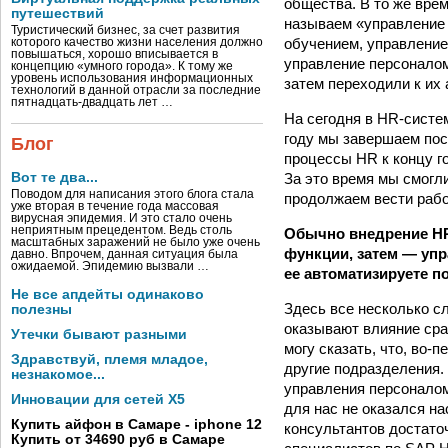
общества. В то же вре
путешествий
называем «управление 
Туристический бизнес, за счет развития
обучением, управление
которого качество жизни населения должно
повышаться, хорошо вписывается в
управление персоналом
концепцию «умного города». К тому же
уровень использования информационных
затем переходили к их
технологий в данной отрасли за последние
пятнадцать-двадцать лет …
На сегодня в HR‑систе
году мы завершаем пос
Блог
процессы HR к концу г
За это время мы смогл
Вот те два...
Поводом для написания этого блога стала
продолжаем вести рабо
уже вторая в течение года массовая
вирусная эпидемия. И это стало очень
неприятным прецедентом. Ведь столь
Обычно внедрение HR
масштабных заражений не было уже очень
функции, затем — уп
давно. Впрочем, данная ситуация была
ожидаемой. Эпидемию вызвали …
ее автоматизируете п
Не все апдейты одинаково
Здесь все несколько с
полезны
оказывают влияние сра
Утечки бывают разными
могу сказать, что, во‑
Здравствуй, племя младое,
другие подразделения.
незнакомое...
управления персоналом
Инновации для сетей X5
для нас не оказался н
Купить айфон в Самаре - iphone 12
консультантов достаточ
Купить от 34690 руб в Самаре