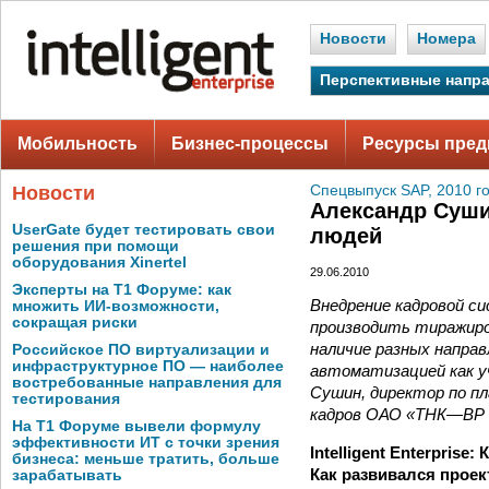
Новости
Номера
Перспективные напр
Мобильность
Бизнес-процессы
Ресурсы пред
Новости
Спецвыпуск SAP, 2010 г
Александр Суши
UserGate будет тестировать свои
людей
решения при помощи
оборудования Xinertel
29.06.2010
Эксперты на Т1 Форуме: как
Внедрение кадровой с
множить ИИ-возможности,
сокращая риски
производить тиражир
наличие разных напра
Российское ПО виртуализации и
инфраструктурное ПО — наиболее
автоматизацией как у
востребованные направления для
Сушин, директор по п
тестирования
кадров ОАО «ТНК—ВР
На Т1 Форуме вывели формулу
эффективности ИТ с точки зрения
Intelligent Enterpris
бизнеса: меньше тратить, больше
Как развивался проек
зарабатывать