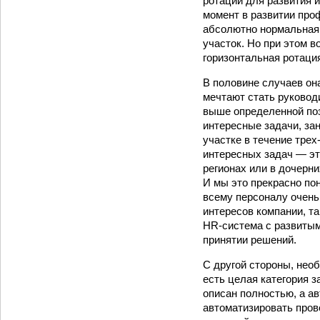
ротации для развития и
момент в развитии проф
абсолютно нормальная с
участок. Но при этом в
горизонтальная ротаци
В половине случаев он
мечтают стать руковод
выше определенной поз
интересные задачи, за
участке в течение тре
интересных задач — эт
регионах или в дочерн
И мы это прекрасно по
всему персоналу очень
интересов компании, та
HR‑система с развитым
принятии решений.
С другой стороны, необ
есть целая категория з
описан полностью, а ав
автоматизировать пров