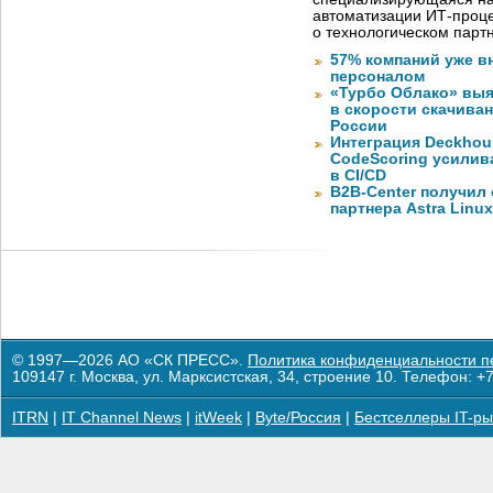
автоматизации ИТ-проце
о технологическом парт
57% компаний уже в
персоналом
«Турбо Облако» выя
в скорости скачива
России
Интеграция Deckhous
CodeScoring усилив
в CI/CD
B2B-Center получил 
партнера Astra Linux
© 1997—2026 АО «СК ПРЕСС».
Политика конфиденциальности п
109147 г. Москва, ул. Марксистская, 34, строение 10. Телефон: +7
ITRN
|
IT Channel News
|
itWeek
|
Byte/Россия
|
Бестселлеры IT-ры