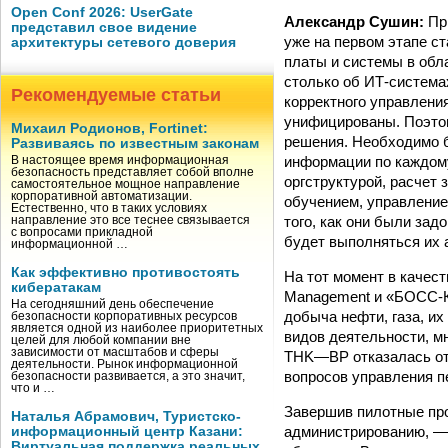
Open Conf 2026: UserGate
Александр Сушин:
При
представил свое видение
уже на первом этапе с
архитектуры сетевого доверия
платы и системы в обл
столько об ИТ‑системах
Рекомендуемые статьи
корректного управлени
унифицированы. Поэтом
Михаил Родионов, Fortinet:
решения. Необходимо б
Развиваясь по известным законам
информации по каждом
В настоящее время информационная
безопасность представляет собой вполне
оргструктурой, расчет
самостоятельное мощное направление
корпоративной автоматизации.
обучением, управление
Естественно, что в таких условиях
того, как они были за
направление это все теснее связывается
с вопросами прикладной
будет выполняться их а
информационной …
Как эффективно противостоять
На тот момент в качес
кибератакам
Management и «БОСС‑К
На сегодняшний день обеспечение
добыча нефти, газа, и
безопасности корпоративных ресурсов
является одной из наиболее приоритетных
видов деятельности, м
целей для любой компании вне
зависимости от масштабов и сферы
THK—BP отказалась от н
деятельности. Рынок информационной
вопросов управления п
безопасности развивается, а это значит,
что и …
Завершив пилотные про
Наталья Абрамович, Туристско-
администрированию, — 
информационный центр Казани:
Виртуальная поддержка реальных