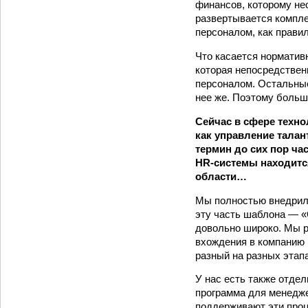
финансов, которому не
развертывается компл
персоналом, как прави
Что касается норматив
которая непосредствен
персоналом. Остальные
нее же. Поэтому больш
Сейчас в сфере техн
как управление талан
термин до сих пор ча
HR‑системы находится
области…
Мы полностью внедрили
эту часть шаблона — 
довольно широко. Мы р
вхождения в компанию 
разный на разных этапа
У нас есть также отдел
программа для менедже
поддерживают эти про