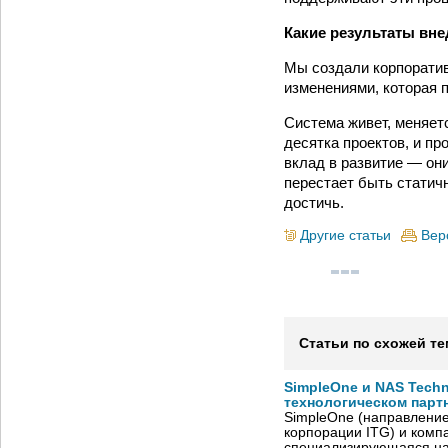
Какие результаты вн
Мы создали корпоратив
изменениями, которая 
Система живет, меняетс
десятка проектов, и п
вклад в развитие — он
перестает быть статич
достичь.
Другие статьи
Вер
Статьи по схожей те
SimpleOne и NAS Tech
технологическом парт
SimpleOne (направление
корпорации ITG) и комп
специализирующаяся на