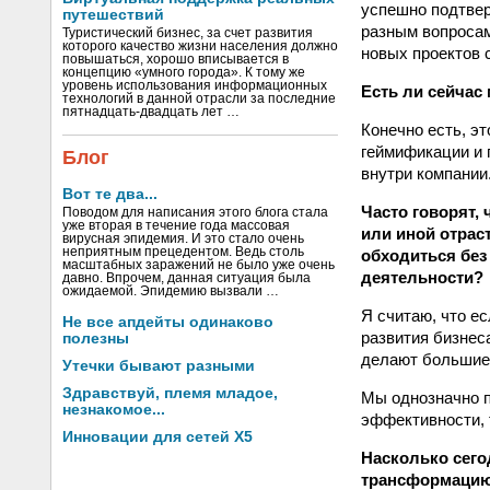
успешно подтвер
путешествий
разным вопросам
Туристический бизнес, за счет развития
которого качество жизни населения должно
новых проектов 
повышаться, хорошо вписывается в
концепцию «умного города». К тому же
уровень использования информационных
Есть ли сейчас
технологий в данной отрасли за последние
пятнадцать-двадцать лет …
Конечно есть, э
геймификации и 
Блог
внутри компании.
Вот те два...
Часто говорят,
Поводом для написания этого блога стала
уже вторая в течение года массовая
или иной отрас
вирусная эпидемия. И это стало очень
неприятным прецедентом. Ведь столь
обходиться без
масштабных заражений не было уже очень
деятельности?
давно. Впрочем, данная ситуация была
ожидаемой. Эпидемию вызвали …
Я считаю, что ес
Не все апдейты одинаково
развития бизнеса
полезны
делают большие 
Утечки бывают разными
Здравствуй, племя младое,
Мы однозначно п
незнакомое...
эффективности, т
Инновации для сетей X5
Насколько сего
трансформацию 