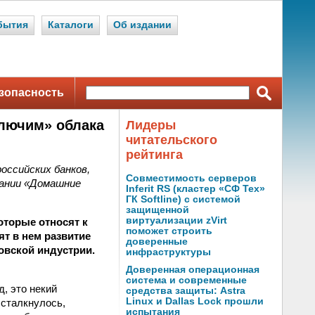
бытия
Каталоги
Об издании
зопасность
ключим» облака
Лидеры
читательского
рейтинга
оссийских банков,
Совместимость серверов
пании «Домашние
Inferit RS (кластер «СФ Тех»
ГК Softline) с системой
защищенной
виртуализации zVirt
которые относят к
поможет строить
т в нем развитие
доверенные
овской индустрии.
инфраструктуры
Доверенная операционная
система и современные
, это некий
средства защиты: Astra
Linux и Dallas Lock прошли
 сталкнулось,
испытания