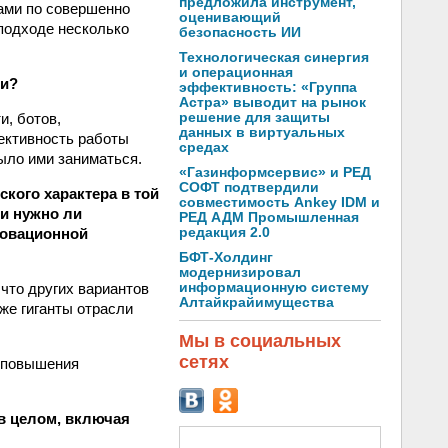
предложила инструмент,
ами по совершенно
оценивающий
 подходе несколько
безопасность ИИ
Технологическая синергия
и операционная
ии?
эффективность: «Группа
Астра» выводит на рынок
решение для защиты
и, ботов,
данных в виртуальных
ективность работы
средах
было ими заниматься.
«Газинформсервис» и РЕД
СОФТ подтвердили
кого характера в той
совместимость Ankey IDM и
и нужно ли
РЕД АДМ Промышленная
редакция 2.0
новационной
БФТ-Холдинг
модернизировал
информационную систему
 что других вариантов
Алтайкрайимущества
аже гиганты отрасли
Мы в социальных
сетях
т повышения
в целом, включая