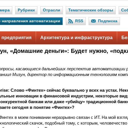
мера
Рубрики
Отрасли
Тематические обзоры
Со
 направления автоматизации
RSS
Подписка
 предприятия
Архитектура и инфраструктура
Бе
ун, «Домашние деньги»: Будет нужно, «под
опросы, касающиеся дальнейших перспектив автоматизации р
аниил Мизун, директор по информационным технологиям ком
erprise: Слово «Финтех» сейчас буквально у всех на устах. Не
льные инновации в финансовой индустрии, некоторые видя
конкурентной банкам или даже «убийцу» традиционной банк
аете сегодня в понятие «Финтех»?
Финтех в моем понимании неразрывно связан с ИТ. На мой взгляд
хнологический скачок, подобный тому, с которым, человечество