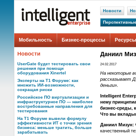
Новости
Но
Перспективные
Мобильность
Бизнес-процессы
Ресурсы
Новости
Даниил Миз
UserGate будет тестировать свои
24.02.2017
решения при помощи
На некоторые в
оборудования Xinertel
рассказывает Д
Эксперты на Т1 Форуме: как
деньги».
множить ИИ-возможности,
сокращая риски
Intelligent Ent
Российское ПО виртуализации и
нему принципиа
инфраструктурное ПО — наиболее
востребованные направления для
бизнес-среды, 
тестирования
Что вы вкладыв
На Т1 Форуме вывели формулу
эффективности ИТ с точки зрения
Даниил Мизун:
бизнеса: меньше тратить, больше
качественный те
зарабатывать