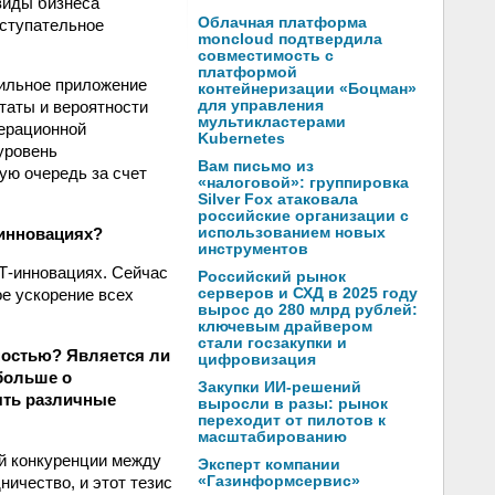
 виды бизнеса
Облачная платформа
оступательное
moncloud подтвердила
совместимость с
платформой
бильное приложение
контейнеризации «Боцман»
для управления
ьтаты и вероятности
мультикластерами
перационной
Kubernetes
уровень
Вам письмо из
ую очередь за счет
«налоговой»: группировка
Silver Fox атаковала
российские организации с
использованием новых
-инновациях?
инструментов
ИТ-инновациях. Сейчас
Российский рынок
серверов и СХД в 2025 году
ое ускорение всех
вырос до 280 млрд рублей:
ключевым драйвером
стали госзакупки и
ностью? Является ли
цифровизация
больше о
Закупки ИИ-решений
ять различные
выросли в разы: рынок
переходит от пилотов к
масштабированию
ой конкуренции между
Эксперт компании
«Газинформсервис»
ичество, и этот тезис