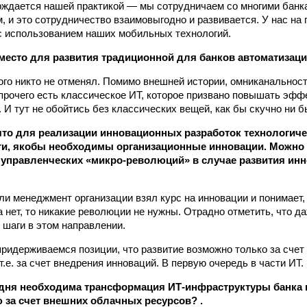
ждается нашей практикой — мы сотрудничаем со многими банк
, и это сотрудничество взаимовыгодно и развивается. У нас на
с использованием наших мобильных технологий.
 место для развития традиционной для банков автоматизац
того никто не отменял. Помимо внешней истории, омниканальност
прочего есть классическое ИТ, которое призвано повышать эфф
 И тут не обойтись без классических вещей, как бы скучно ни 
 что для реализации инновационных разработок технологичес
ти, якобы необходимы организационные инновации. Можно 
 управленческих «микро-революций» в случае развития ин
ли менеджмент организации взял курс на инновации и понимает,
 нет, то никакие революции не нужны. Отрадно отметить, что д
шаги в этом направлении.
ридерживаемся позиции, что развитие возможно только за сче
.е. за счет внедрения инноваций. В первую очередь в части ИТ.
дня необходима трансформация ИТ-инфраструктуры банка 
за счет внешних облачных ресурсов? .