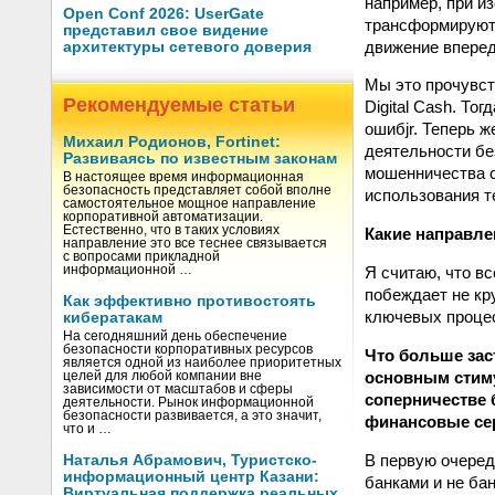
например, при из
Open Conf 2026: UserGate
трансформируютс
представил свое видение
движение вперед
архитектуры сетевого доверия
Мы это прочувст
Рекомендуемые статьи
Digital Cash. То
ошибjr. Теперь ж
Михаил Родионов, Fortinet:
деятельности бе
Развиваясь по известным законам
мошенничества с
В настоящее время информационная
безопасность представляет собой вполне
использования т
самостоятельное мощное направление
корпоративной автоматизации.
Естественно, что в таких условиях
Какие направле
направление это все теснее связывается
с вопросами прикладной
информационной …
Я считаю, что в
побеждает не кр
Как эффективно противостоять
ключевых процес
кибератакам
На сегодняшний день обеспечение
безопасности корпоративных ресурсов
Что больше зас
является одной из наиболее приоритетных
основным стиму
целей для любой компании вне
зависимости от масштабов и сферы
соперничестве 
деятельности. Рынок информационной
безопасности развивается, а это значит,
финансовые се
что и …
В первую очеред
Наталья Абрамович, Туристско-
информационный центр Казани:
банками и не ба
Виртуальная поддержка реальных