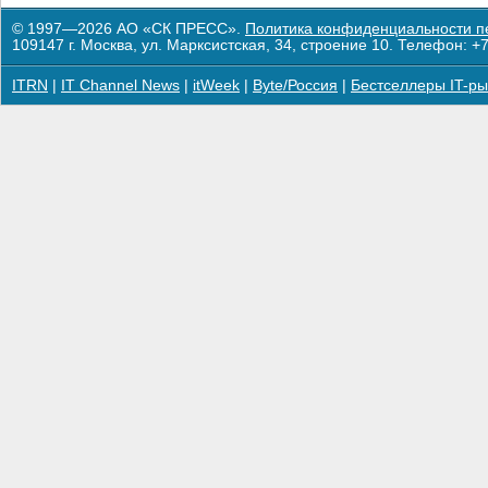
© 1997—2026 АО «СК ПРЕСС».
Политика конфиденциальности п
109147 г. Москва, ул. Марксистская, 34, строение 10. Телефон: +7
ITRN
|
IT Channel News
|
itWeek
|
Byte/Россия
|
Бестселлеры IT-ры