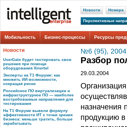
Новости
Номера
Перспективные напр
Мобильность
Бизнес-процессы
Ресурсы пред
Новости
№6 (95), 2004
Разбор по
UserGate будет тестировать свои
решения при помощи
оборудования Xinertel
29.03.2004
Эксперты на Т1 Форуме: как
множить ИИ-возможности,
Организация
сокращая риски
Российское ПО виртуализации и
осуществляв
инфраструктурное ПО — наиболее
востребованные направления для
тестирования
назначения 
На Т1 Форуме вывели формулу
эффективности ИТ с точки зрения
продукцию в
бизнеса: меньше тратить, больше
зарабатывать