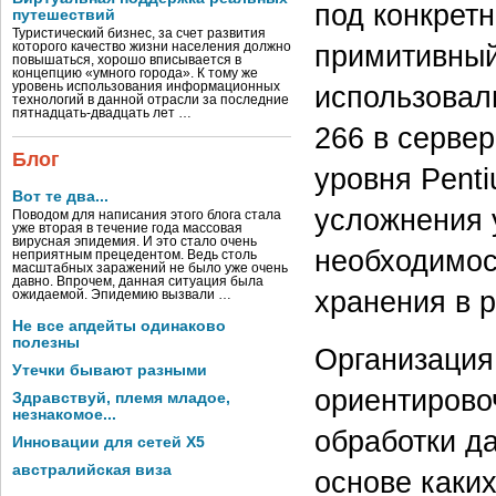
под конкретн
путешествий
Туристический бизнес, за счет развития
примитивный 
которого качество жизни населения должно
повышаться, хорошо вписывается в
концепцию «умного города». К тому же
уровень использования информационных
использовал
технологий в данной отрасли за последние
пятнадцать-двадцать лет …
266 в серве
Блог
уровня Penti
Вот те два...
усложнения 
Поводом для написания этого блога стала
уже вторая в течение года массовая
вирусная эпидемия. И это стало очень
необходимос
неприятным прецедентом. Ведь столь
масштабных заражений не было уже очень
давно. Впрочем, данная ситуация была
хранения в р
ожидаемой. Эпидемию вызвали …
Не все апдейты одинаково
полезны
Организация
Утечки бывают разными
ориентирово
Здравствуй, племя младое,
незнакомое...
обработки д
Инновации для сетей X5
австралийская виза
основе каких