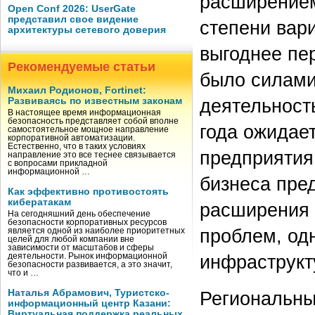
расширением
Open Conf 2026: UserGate
представил свое видение
степени вари
архитектуры сетевого доверия
выгоднее пе
Рекомендуемые статьи
было силами
Михаил Родионов, Fortinet:
деятельност
Развиваясь по известным законам
В настоящее время информационная
безопасность представляет собой вполне
года ожидает
самостоятельное мощное направление
корпоративной автоматизации.
Естественно, что в таких условиях
предприятия
направление это все теснее связывается
с вопросами прикладной
информационной …
бизнеса пре
Как эффективно противостоять
кибератакам
расширения 
На сегодняшний день обеспечение
безопасности корпоративных ресурсов
проблем, од
является одной из наиболее приоритетных
целей для любой компании вне
зависимости от масштабов и сферы
инфраструкт
деятельности. Рынок информационной
безопасности развивается, а это значит,
что и …
Наталья Абрамович, Туристско-
Региональны
информационный центр Казани:
Виртуальная поддержка реальных