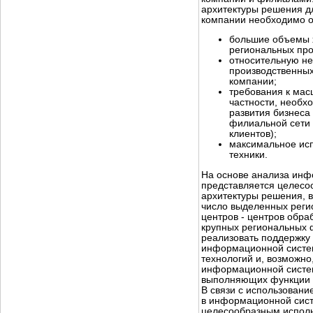
архитектуры решения д
компании необходимо о
большие объемы 
региональных про
относительную не
производственных
компании;
требования к мас
частности, необх
развития бизнеса
филиальной сети 
клиентов);
максимальное ис
техники.
На основе анализа инф
представляется целес
архитектуры решения,
число выделенных реги
центров - центров обра
крупных региональных 
реализовать поддержку 
информационной систе
технологий и, возможно
информационной систем
выполняющих функции п
В связи с использован
в информационной сист
целесообразным испол