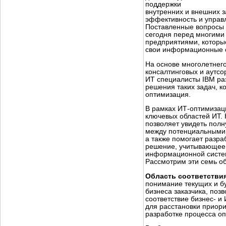
поддержки
внутренних и внешних з
эффективность и управ
Поставленные вопросы 
сегодня перед многими
предприятиями, которы
свои информационные 
На основе многолетнег
консалтинговых и аутсо
ИТ специалисты IBM ра
решения таких задач, ко
оптимизация.
В рамках ИТ-оптимизац
ключевых областей ИТ.
позволяет увидеть полн
между потенциальными 
а также помогает разр
решение, учитывающее 
информационной систе
Рассмотрим эти семь об
Область соответстви
понимание текущих и б
бизнеса заказчика, поз
соответствие бизнес- и 
для расстановки приори
разработке процесса о