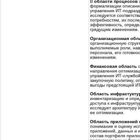
В
области процессов
формализации описани
управления ИТ-подразд
исследуется соответств
потребностям, их после
эффективность, определ
грядущим изменениям.
Организационная обл
организационную струк
выполняемые роли, нав
персонала, его готовно
изменениям.
Финансовая область
направления оптимиза
управления ИТ-службой
закупочную политику, о
выгоды предстоящей ИТ
Область инфрастукт
инвентаризацию и опре
доступа к инфраструкт
исследует архитектуру 
ее оптимизации.
Область приложений 
понимание и оценку ис
приложений, данных и 
состав портфеля прилож