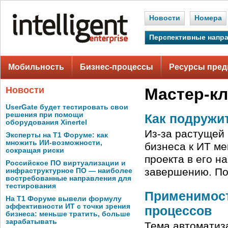
Новости
Номера
Перспективные напр
Мобильность
Бизнес-процессы
Ресурсы пред
Новости
Мастер-к
UserGate будет тестировать свои
решения при помощи
Как подружит
оборудования Xinertel
Из-за растущей 
Эксперты на Т1 Форуме: как
множить ИИ-возможности,
бизнеса к ИТ ме
сокращая риски
проекта в его 
Российское ПО виртуализации и
завершению. По
инфраструктурное ПО — наиболее
востребованные направления для
тестирования
Применимост
На Т1 Форуме вывели формулу
эффективности ИТ с точки зрения
процессов
бизнеса: меньше тратить, больше
зарабатывать
Тема автоматиз