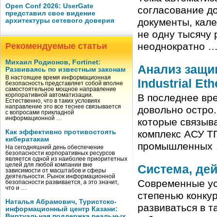
Open Conf 2026: UserGate
согласование д
представил свое видение
документы, кале
архитектуры сетевого доверия
не одну тысячу 
неоднократно 
Рекомендуемые статьи
Михаил Родионов, Fortinet:
Анализ защи
Развиваясь по известным законам
В настоящее время информационная
Industrial Eth
безопасность представляет собой вполне
самостоятельное мощное направление
корпоративной автоматизации.
В последнее вр
Естественно, что в таких условиях
направление это все теснее связывается
довольно остро.
с вопросами прикладной
информационной …
которые связыв
Как эффективно противостоять
комплекс АСУ ТП
кибератакам
промышленных
На сегодняшний день обеспечение
безопасности корпоративных ресурсов
является одной из наиболее приоритетных
целей для любой компании вне
Система, де
зависимости от масштабов и сферы
деятельности. Рынок информационной
Современные ус
безопасности развивается, а это значит,
что и …
степенью конку
Наталья Абрамович, Туристско-
развиваться в 
информационный центр Казани:
Виртуальная поддержка реальных