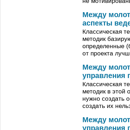
не мотивирован
Между молот
аспекты вед
Классическая т
методик базирую
определенные (б
от проекта лучш
Между молот
управления 
Классическая т
методик в этой 
нужно создать о
создать их нель
Между молот
управления 