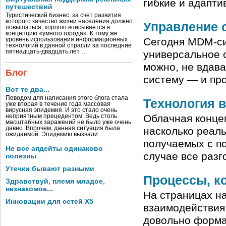
гибкие и адапти
путешествий
Туристический бизнес, за счет развития
которого качество жизни населения должно
Управление 
повышаться, хорошо вписывается в
концепцию «умного города». К тому же
Сегодня MDM-си
уровень использования информационных
технологий в данной отрасли за последние
пятнадцать-двадцать лет …
универсальное 
можно, не вдава
Блог
систему — и пр
Вот те два...
Поводом для написания этого блога стала
Технология 
уже вторая в течение года массовая
вирусная эпидемия. И это стало очень
Облачная конце
неприятным прецедентом. Ведь столь
масштабных заражений не было уже очень
давно. Впрочем, данная ситуация была
насколько реал
ожидаемой. Эпидемию вызвали …
получаемых с п
Не все апдейты одинаково
случае все разг
полезны
Утечки бывают разными
Процессы, к
Здравствуй, племя младое,
незнакомое...
На страницах н
Инновации для сетей X5
взаимодействия
довольно форма