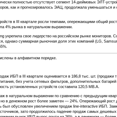
ически полностью отсутствует сегмент 14-дюймовых ЭЛТ-устрой
ров, как и прогнозировалось ЭАЦ, продолжала уменьшаться и 
ойств в III квартале росли темпами, опережающими общий рост
ла 4% рынка в натуральном выражении.
g укрепила свое лидерство на российском рынке мониторов. С
ся, однако суммарная рыночная доля этих компаний (LG, Samsun
55%.
ислены в алфавитном порядке.
даж ИБП в III квартале оценивается в 186,8 тыс. шт. (продажи 
питания, без учета сетевых фильтров, дополнительных батарей 
сть установленных устройств составила 120,5 МВ.А.
аж в натуральном выражении по сравнению с предыдущим квар
 но в денежном рост более заметен — 24%. Опережающий рост
ь был обусловлен увеличением продаж line-interactive ИБП. Зам
источников, зато продолжилось падение продаж самых дешевых of
ажении рынок ИБП вырос почти на 26%, а в денежном — более 