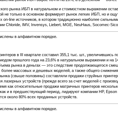
кого рынка ИБП в натуральном и стоимостном выражении оста
ой не только в основном формирует рынок легких ИБП, но и ощу
х on-line источников, в котором традиционно наиболее сильным
и Chloride, IMV, Invensys, Liebert, MGE, NeuHaus, Socomec-Sico
ислены в алфавитном порядке.
нтеров в III квартале составил 355,1 тыс. шт., увеличившись п
иодом прошлого года на 23,6% в натуральном выражении и на 1
ъема рынка в деньгах — это следствие продолжающегося смещ
у более массовых и дешевых моделей, а также общего снижения
ынка (свыше половины) составляли продажи струйных принтеров
я лазерных устройств (прежде всего за счет моделей с произво
 время как относительные продажи матричных принтеров нескольк
 как и в предшествующий период, лидируют компании HP, Epson 
тся около 80% всех проданных устройств.
ислены в алфавитном порядке.