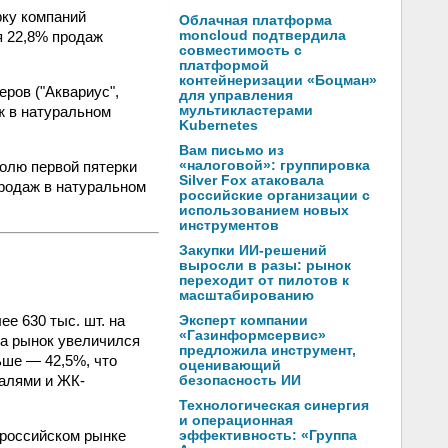
рку компаний
Облачная платформа
ся 22,8% продаж
moncloud подтвердила
совместимость с
платформой
контейнеризации «Боцман»
ров ("Аквариус",
для управления
ж в натуральном
мультикластерами
Kubernetes
Вам письмо из
олю первой пятерки
«налоговой»: группировка
Silver Fox атаковала
 продаж в натуральном
российские организации с
использованием новых
инструментов
Закупки ИИ-решений
выросли в разы: рынок
переходит от пилотов к
масштабированию
е 630 тыс. шт. на
Эксперт компании
«Газинформсервис»
да рынок увеличился
предложила инструмент,
ьше — 42,5%, что
оценивающий
налями и ЖК-
безопасность ИИ
Технологическая синергия
и операционная
а российском рынке
эффективность: «Группа