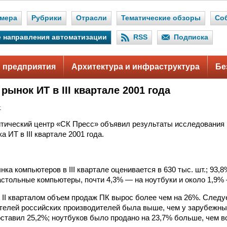
мера
Рубрики
Отрасли
Тематические обзоры
Со
 направления автоматизации
RSS
Подписка
 предприятия
Архитектура и инфраструктура
Бе
рынок ИТ в III квартале 2001 года
.
тический центр «СК Пресс» объявил результаты исследования 
а ИТ в III квартале 2001 года.
а компьютеров в III квартале оценивается в 630 тыс. шт.; 93,8
астольные компьютеры, почти 4,3% — на ноутбуки и около 1,9%
 II кварталом объем продаж ПК вырос более чем на 26%. Следуе
телей российских производителей была выше, чем у зарубежны
ставил 25,2%; ноутбуков было продано на 23,7% больше, чем во 