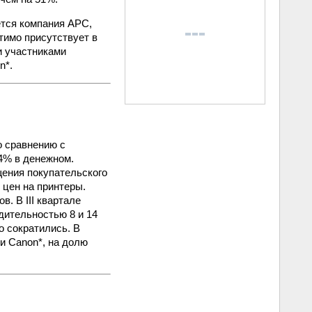
ется компания APC,
тимо присутствует в
и участниками
n*.
о сравнению с
4% в денежном.
ения покупательского
 цен на принтеры.
. В III квартале
дительностью 8 и 14
о сократились. В
и Canon*, на долю