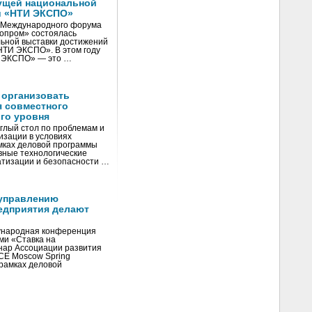
ущей национальной
и «НТИ ЭКСПО»
V Международного форума
нопром» состоялась
ьной выставки достижений
«НТИ ЭКСПО». В этом году
И ЭКСПО» — это …
 организовать
я совместного
го уровня
глый стол по проблемам и
зации в условиях
мках деловой программы
вные технологические
тизации и безопасности …
управлению
едприятия делают
ународная конференция
ми «Ставка на
инар Ассоциации развития
CE Moscow Spring
рамках деловой