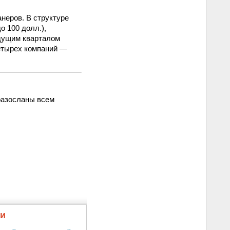
анеров. В структуре
о 100 долл.),
ыдущим кварталом
етырех компаний —
 разосланы всем
жи