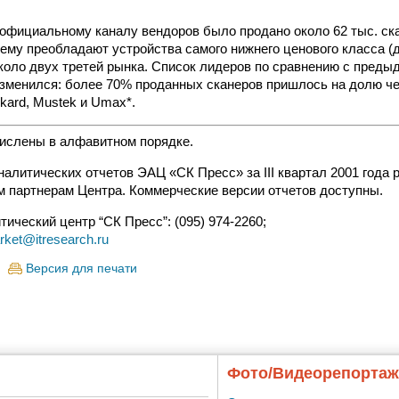
о официальному каналу вендоров было продано около 62 тыс. ск
ему преобладают устройства самого нижнего ценового класса (д
оло двух третей рынка. Список лидеров по сравнению с пред
изменился: более 70% проданных сканеров пришлось на долю ч
ckard, Mustek и Umax*.
ислены в алфавитном порядке.
налитических отчетов ЭАЦ «СК Пресс» за III квартал 2001 года
партнерам Центра. Коммерческие версии отчетов доступны.
ический центр “СК Пресс”: (095) 974-2260;
rket@itresearch.ru
Версия для печати
Фото/Видеорепорта