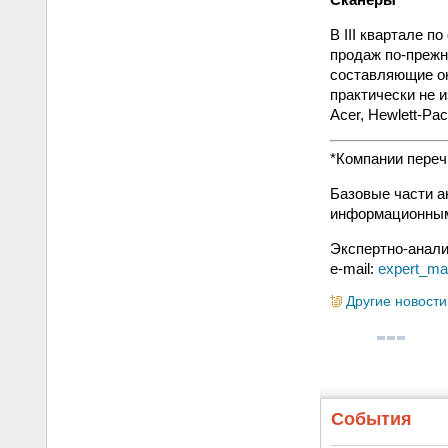
В III квартале п
продаж по-прежн
составляющие ок
практически не 
Acer, Hewlett-Pa
*Компании переч
Базовые части а
информационным 
Экспертно-аналит
e-mail:
expert_ma
Другие новости
События