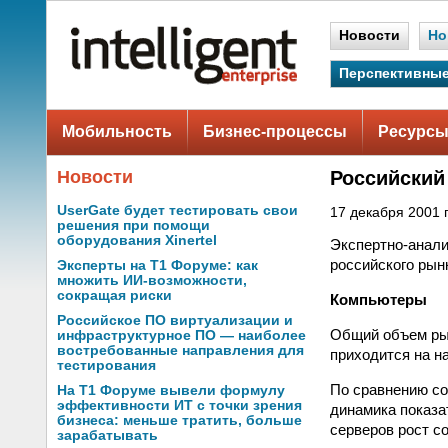
Новости
Но
Перспективные
Мобильность
Бизнес-процессы
Ресурсы
Новости
Российский 
UserGate будет тестировать свои
17 декабря 2001 г
решения при помощи
оборудования Xinertel
Экспертно-анали
российского рынк
Эксперты на Т1 Форуме: как
множить ИИ-возможности,
сокращая риски
Компьютеры
Российское ПО виртуализации и
Общий объем рынк
инфраструктурное ПО — наиболее
востребованные направления для
приходится на н
тестирования
По сравнению со
На Т1 Форуме вывели формулу
эффективности ИТ с точки зрения
динамика показа
бизнеса: меньше тратить, больше
серверов рост со
зарабатывать