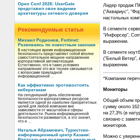
Open Conf 2026: UserGate
Лидер продаж ПК
представил свое видение
("Аквариус", "Фо
архитектуры сетевого доверия
настольных комп
В сегменте серв
Рекомендуемые статьи
"Инфорсер", Com
Михаил Родионов, Fortinet:
выражении.
Развиваясь по известным законам
В настоящее время информационная
В сегменте ноут
безопасность представляет собой вполне
("Белый Ветер", 
самостоятельное мощное направление
корпоративной автоматизации.
выражении.
Естественно, что в таких условиях
направление это все теснее связывается
с вопросами прикладной
информационной …
*Компании переч
Как эффективно противостоять
Мониторы
кибератакам
На сегодняшний день обеспечение
безопасности корпоративных ресурсов
Общий объем про
является одной из наиболее приоритетных
сумму около 162
целей для любой компании вне
зависимости от масштабов и сферы
на 27,3% (в нат
деятельности. Рынок информационной
безопасности развивается, а это значит,
связано с замет
что и …
мониторов.
Наталья Абрамович, Туристско-
информационный центр Казани:
Можно с уверенно
Виртуальная поддержка реальных