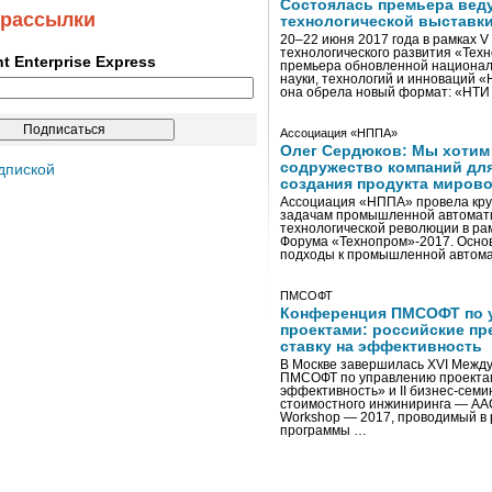
Состоялась премьера вед
 рассылки
технологической выставк
20–22 июня 2017 года в рамках 
технологического развития «Тех
ent Enterprise Express
премьера обновленной национал
науки, технологий и инноваций 
она обрела новый формат: «НТ
Ассоциация «НППА»
Олег Сердюков: Мы хотим
содружество компаний дл
дпиской
создания продукта мирово
Ассоциация «НППА» провела кру
задачам промышленной автомати
технологической революции в ра
Форума «Технопром»-2017. Осно
подходы к промышленной автома
ПМСОФТ
Конференция ПМСОФТ по 
проектами: российские пр
ставку на эффективность
В Москве завершилась XVI Межд
ПМСОФТ по управлению проекта
эффективность» и II бизнес-сем
стоимостного инжиниринга — AA
Workshop — 2017, проводимый в 
программы …