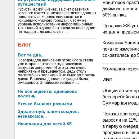
мониторов практ
путешествий
дюймовых монито
Туристический бизнес, за счет развития
которого качество жизни населения должно
50% рынка.
повышаться, хорошо вписывается в
концепцию «умного города». К тому же
уровень использования информационных
Продажи ЖК-устр
технологий в данной отрасли за последние
их доля превыси
пятнадцать-двадцать лет …
Компания Samsun
Блог
пока не изменил
сократилась до 
Вот те два...
Поводом для написания этого блога стала
уже вторая в течение года массовая
вирусная эпидемия. И это стало очень
*Компании переч
неприятным прецедентом. Ведь столь
масштабных заражений не было уже очень
давно. Впрочем, данная ситуация была
ИБП
ожидаемой. Эпидемию вызвали …
Общий объем про
Не все апдейты одинаково
полезны
бесперебойного 
Суммарная мощно
Утечки бывают разными
Здравствуй, племя младое,
Показатели прод
незнакомое...
выросли на 11%,
Инновации для сетей X5
в первую очеред
продажи on-line 
натуральном выр