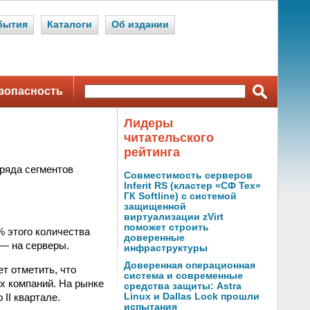
бытия
Каталоги
Об издании
зопасность
Лидеры
читательского
рейтинга
ряда сегментов
Совместимость серверов
Inferit RS (кластер «СФ Тех»
ГК Softline) с системой
защищенной
виртуализации zVirt
поможет строить
% этого количества
доверенные
 — на серверы.
инфраструктуры
Доверенная операционная
т отметить, что
система и современные
х компаний. На рынке
средства защиты: Astra
II квартале.
Linux и Dallas Lock прошли
испытания