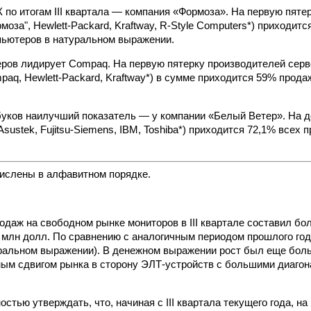
 по итогам III квартала — компания «Формоза». На первую пяте
рмоза", Hewlett-Packard, Kraftway, R-Style Computers*) приходит
ьютеров в натуральном выражении.
еров лидирует Compaq. На первую пятерку производителей серве
paq, Hewlett-Packard, Kraftway*) в сумме приходится 59% прода
буков наилучший показатель — у компании «Белый Ветер». На д
Asustek, Fujitsu-Siemens, IBM, Toshiba*) приходится 72,1% всех
ислены в алфавитном порядке.
даж на свободном рынке мониторов в III квартале составил боле
 млн долл. По сравнению с аналогичным периодом прошлого го
уральном выражении). В денежном выражении рост был еще бол
ным сдвигом рынка в сторону ЭЛТ-устройств с большими диаго
стью утверждать, что, начиная с III квартала текущего года, н