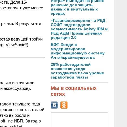
Астра» выводит на рынок
ств. Доля 15-
решение для защиты
составляет уже менее
данных в виртуальных
средах
«Газинформсервис» и РЕД
 рынка. В результате
СОФТ подтвердили
совместимость Ankey IDM и
РЕД АДМ Промышленная
редакция 2.0
остав ведущей тройки
g, ViewSonic*)
БФТ-Холдинг
модернизировал
информационную систему
Алтайкрайимущества
28% работодателей
опасаются ухода
сотрудников из-за уровня
заработной платы
только источников
Мы в социальных
и аксессуаров).
сетях
талом текущего года
 денежных показателей
етно выросли и
f-line ИБП. За год в
чем на 51%.