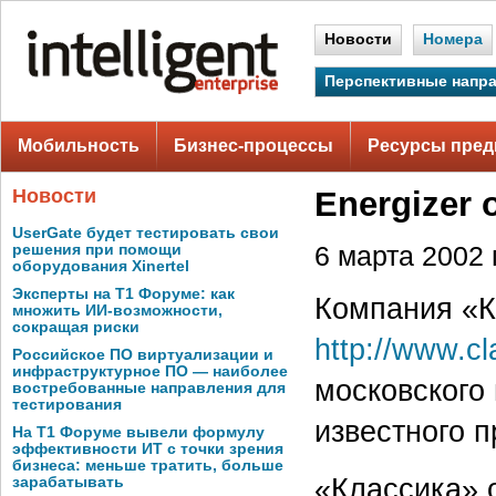
Новости
Номера
Перспективные напр
Мобильность
Бизнес-процессы
Ресурсы пред
Новости
Energizer
UserGate будет тестировать свои
решения при помощи
6 марта 2002 г
оборудования Xinertel
Эксперты на Т1 Форуме: как
Компания «Кл
множить ИИ-возможности,
сокращая риски
http://www.cl
Российское ПО виртуализации и
инфраструктурное ПО — наиболее
московского 
востребованные направления для
тестирования
известного 
На Т1 Форуме вывели формулу
эффективности ИТ с точки зрения
бизнеса: меньше тратить, больше
«Классика» 
зарабатывать