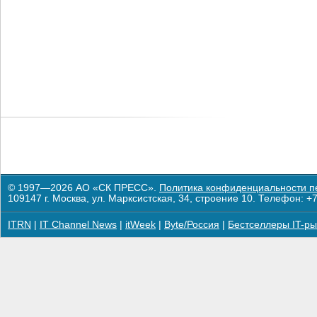
© 1997—2026 АО «СК ПРЕСС».
Политика конфиденциальности п
109147 г. Москва, ул. Марксистская, 34, строение 10. Телефон: +7
ITRN
|
IT Channel News
|
itWeek
|
Byte/Россия
|
Бестселлеры IT-ры