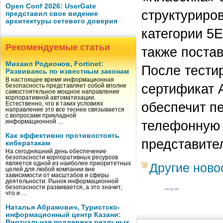
Open Conf 2026: UserGate
структуриро
представил свое видение
архитектуры сетевого доверия
категории 5
Рекомендуемые статьи
также постав
Михаил Родионов, Fortinet:
После тести
Развиваясь по известным законам
В настоящее время информационная
сертификат A
безопасность представляет собой вполне
самостоятельное мощное направление
корпоративной автоматизации.
обеспечит п
Естественно, что в таких условиях
направление это все теснее связывается
с вопросами прикладной
телефонную 
информационной …
Как эффективно противостоять
представител
кибератакам
На сегодняшний день обеспечение
безопасности корпоративных ресурсов
является одной из наиболее приоритетных
Другие ново
целей для любой компании вне
зависимости от масштабов и сферы
деятельности. Рынок информационной
безопасности развивается, а это значит,
что и …
Наталья Абрамович, Туристско-
информационный центр Казани:
Виртуальная поддержка реальных