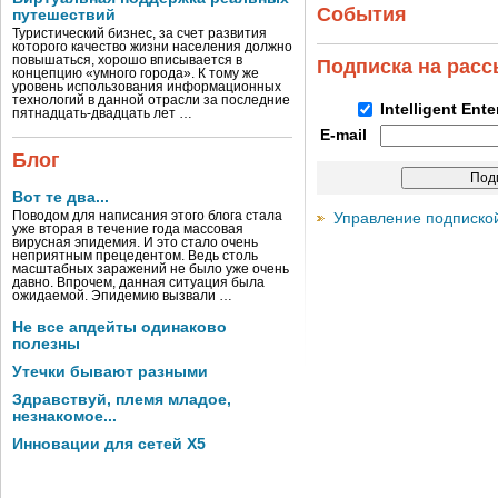
События
путешествий
Туристический бизнес, за счет развития
которого качество жизни населения должно
повышаться, хорошо вписывается в
Подписка на рас
концепцию «умного города». К тому же
уровень использования информационных
технологий в данной отрасли за последние
Intelligent Ent
пятнадцать-двадцать лет …
E-mail
Блог
Вот те два...
Поводом для написания этого блога стала
Управление подписко
уже вторая в течение года массовая
вирусная эпидемия. И это стало очень
неприятным прецедентом. Ведь столь
масштабных заражений не было уже очень
давно. Впрочем, данная ситуация была
ожидаемой. Эпидемию вызвали …
Не все апдейты одинаково
полезны
Утечки бывают разными
Здравствуй, племя младое,
незнакомое...
Инновации для сетей X5