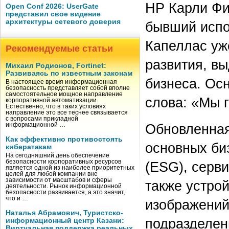
HP Карли Фи
Open Conf 2026: UserGate
представил свое видение
архитектуры сетевого доверия
бывший испо
Капеллас уж
Рекомендуемые статьи
развития, в
Михаил Родионов, Fortinet:
Развиваясь по известным законам
бизнеса. Ос
В настоящее время информационная
безопасность представляет собой вполне
самостоятельное мощное направление
слова: «Мы 
корпоративной автоматизации.
Естественно, что в таких условиях
направление это все теснее связывается
с вопросами прикладной
Обновленная
информационной …
Как эффективно противостоять
основных би
кибератакам
На сегодняшний день обеспечение
безопасности корпоративных ресурсов
(ESG), серви
является одной из наиболее приоритетных
целей для любой компании вне
зависимости от масштабов и сферы
также устро
деятельности. Рынок информационной
безопасности развивается, а это значит,
что и …
изображений 
Наталья Абрамович, Туристско-
подразделен
информационный центр Казани:
Виртуальная поддержка реальных