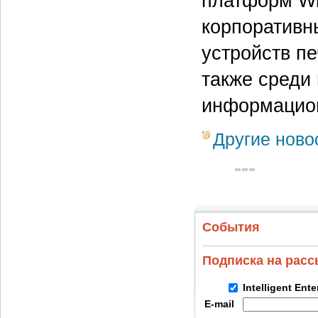
платформ Wi
корпоративн
устройств п
также среди
информацион
Другие ново
События
Подписка на рас
Intelligent Ent
E-mail