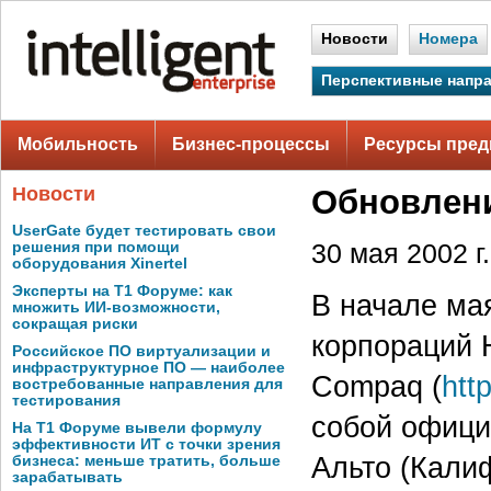
Новости
Номера
Перспективные напр
Мобильность
Бизнес-процессы
Ресурсы пред
Новости
Обновлени
UserGate будет тестировать свои
решения при помощи
30 мая 2002 г.
оборудования Xinertel
Эксперты на Т1 Форуме: как
В начале ма
множить ИИ-возможности,
сокращая риски
корпораций H
Российское ПО виртуализации и
инфраструктурное ПО — наиболее
Compaq (
htt
востребованные направления для
тестирования
собой офици
На Т1 Форуме вывели формулу
эффективности ИТ с точки зрения
Альто (Кали
бизнеса: меньше тратить, больше
зарабатывать