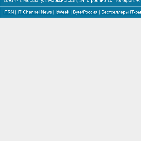
109147 г. Москва, ул. Марксистская, 34, строение 10. Телефон: +7
ITRN
|
IT Channel News
|
itWeek
|
Byte/Россия
|
Бестселлеры IT-ры