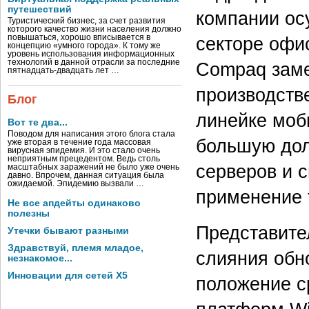
путешествий
компании ос
Туристический бизнес, за счет развития
которого качество жизни населения должно
повышаться, хорошо вписывается в
секторе офи
концепцию «умного города». К тому же
уровень использования информационных
технологий в данной отрасли за последние
Compaq заме
пятнадцать-двадцать лет …
производств
Блог
линейке моб
Вот те два...
Поводом для написания этого блога стала
большую дол
уже вторая в течение года массовая
вирусная эпидемия. И это стало очень
неприятным прецедентом. Ведь столь
серверов и с
масштабных заражений не было уже очень
давно. Впрочем, данная ситуация была
ожидаемой. Эпидемию вызвали …
применение 
Не все апдейты одинаково
полезны
Представител
Утечки бывают разными
Здравствуй, племя младое,
слияния обн
незнакомое...
Инновации для сетей X5
положение с