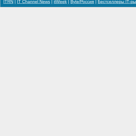
ITRN
|
IT Channel News
|
itWeek
|
Byte/Россия
|
Бестселлеры IT-ры