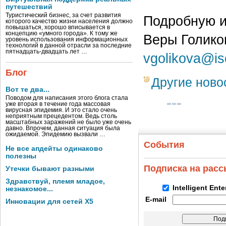
путешествий
Туристический бизнес, за счет развития
Подробную и
которого качество жизни населения должно
повышаться, хорошо вписывается в
концепцию «умного города». К тому же
Веры Голиков
уровень использования информационных
технологий в данной отрасли за последние
пятнадцать-двадцать лет …
vgolikova@is
Блог
Другие ново
Вот те два...
Поводом для написания этого блога стала
уже вторая в течение года массовая
вирусная эпидемия. И это стало очень
неприятным прецедентом. Ведь столь
масштабных заражений не было уже очень
давно. Впрочем, данная ситуация была
ожидаемой. Эпидемию вызвали …
События
Не все апдейты одинаково
полезны
Подписка на рас
Утечки бывают разными
Здравствуй, племя младое,
Intelligent Ent
незнакомое...
E-mail
Инновации для сетей X5