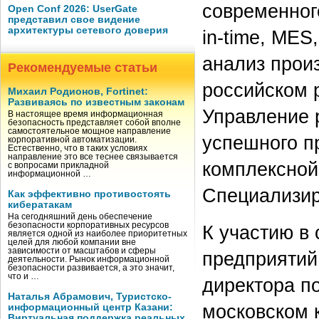
современного
Open Conf 2026: UserGate
представил свое видение
архитектуры сетевого доверия
in-time, MES
анализ прои
Рекомендуемые статьи
российском 
Михаил Родионов, Fortinet:
Развиваясь по известным законам
Управление 
В настоящее время информационная
безопасность представляет собой вполне
самостоятельное мощное направление
успешного п
корпоративной автоматизации.
Естественно, что в таких условиях
направление это все теснее связывается
комплексной
с вопросами прикладной
информационной …
Специализир
Как эффективно противостоять
кибератакам
На сегодняшний день обеспечение
безопасности корпоративных ресурсов
К участию в
является одной из наиболее приоритетных
целей для любой компании вне
зависимости от масштабов и сферы
предприятий
деятельности. Рынок информационной
безопасности развивается, а это значит,
что и …
директора по
Наталья Абрамович, Туристско-
московском к
информационный центр Казани:
Виртуальная поддержка реальных