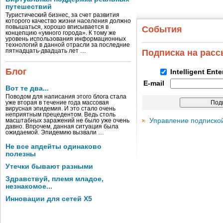
путешествий
Туристический бизнес, за счет развития
которого качество жизни населения должно
повышаться, хорошо вписывается в
События
концепцию «умного города». К тому же
уровень использования информационных
технологий в данной отрасли за последние
пятнадцать-двадцать лет …
Подписка на рас
Блог
Intelligent Ent
E-mail
Вот те два...
Поводом для написания этого блога стала
уже вторая в течение года массовая
вирусная эпидемия. И это стало очень
неприятным прецедентом. Ведь столь
Управление подписко
масштабных заражений не было уже очень
давно. Впрочем, данная ситуация была
ожидаемой. Эпидемию вызвали …
Не все апдейты одинаково
полезны
Утечки бывают разными
Здравствуй, племя младое,
незнакомое...
Инновации для сетей X5