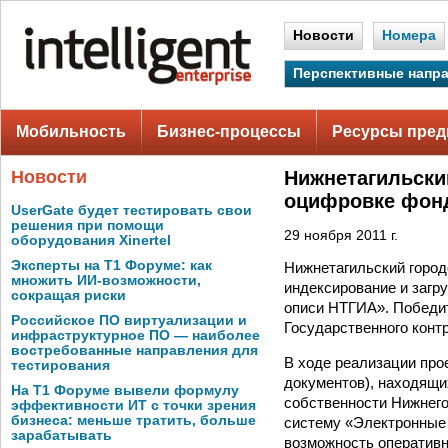
Новости
Номера
Перспективные напр
Мобильность
Бизнес-процессы
Ресурсы пред
Новости
Нижнетагильски
оцифровке фон
UserGate будет тестировать свои
решения при помощи
29 ноября 2011 г.
оборудования Xinertel
Эксперты на Т1 Форуме: как
Нижнетагильский город
множить ИИ-возможности,
индексирование и загр
сокращая риски
описи НТГИА». Победит
Российское ПО виртуализации и
Государственного контр
инфраструктурное ПО — наиболее
востребованные направления для
В ходе реализации про
тестирования
документов), находящи
На Т1 Форуме вывели формулу
собственности Нижнег
эффективности ИТ с точки зрения
бизнеса: меньше тратить, больше
систему «Электронные 
зарабатывать
возможность оперативн