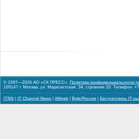
© 1997—2026 АО «СК ПРЕСС».
Политика конфиденциальности п
109147 г. Москва, ул. Марксистская, 34, строение 10. Телефон: +7
ITRN
|
IT Channel News
|
itWeek
|
Byte/Россия
|
Бестселлеры IT-ры