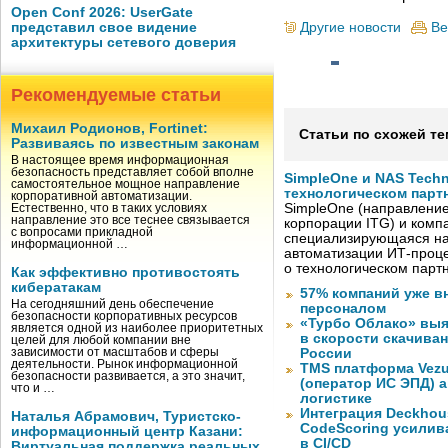
Open Conf 2026: UserGate
Другие новости
Ве
представил свое видение
архитектуры сетевого доверия
Рекомендуемые статьи
Михаил Родионов, Fortinet:
Статьи по схожей те
Развиваясь по известным законам
В настоящее время информационная
безопасность представляет собой вполне
SimpleOne и NAS Tech
самостоятельное мощное направление
технологическом парт
корпоративной автоматизации.
SimpleOne (направление
Естественно, что в таких условиях
направление это все теснее связывается
корпорации ITG) и комп
с вопросами прикладной
специализирующаяся на
информационной …
автоматизации ИТ-проце
о технологическом парт
Как эффективно противостоять
кибератакам
57% компаний уже в
На сегодняшний день обеспечение
персоналом
безопасности корпоративных ресурсов
«Турбо Облако» выя
является одной из наиболее приоритетных
в скорости скачива
целей для любой компании вне
зависимости от масштабов и сферы
России
деятельности. Рынок информационной
TMS платформа Vezu
безопасности развивается, а это значит,
(оператор ИС ЭПД) 
что и …
логистике
Интеграция Deckhous
Наталья Абрамович, Туристско-
CodeScoring усилив
информационный центр Казани:
в CI/CD
Виртуальная поддержка реальных