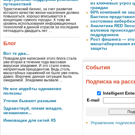
из ключевых угроз 
путешествий
граждан
Туристический бизнес, за счет развития
60% компаний не за
которого качество жизни населения должно
повышаться, хорошо вписывается в
Бастион представил
концепцию «умного города». К тому же
состоянии кибербез
уровень использования информационных
Аналитика RED Secur
технологий в данной отрасли за последние
взломов происходит
пятнадцать-двадцать лет …
подрядчиков
Рост фишинга — это
Блог
масштабирования ат
защиты
Вот те два...
Поводом для написания этого блога стала
уже вторая в течение года массовая
вирусная эпидемия. И это стало очень
События
неприятным прецедентом. Ведь столь
масштабных заражений не было уже очень
давно. Впрочем, данная ситуация была
ожидаемой. Эпидемию вызвали …
Подписка на рас
Не все апдейты одинаково
полезны
Intelligent Ent
E-mail
Утечки бывают разными
Здравствуй, племя младое,
незнакомое...
Инновации для сетей X5
Управление подписко