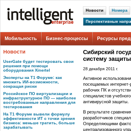
Новости
Номера
Перспективные напр
Мобильность
Бизнес-процессы
Ресурсы пред
Новости
Сибирский госу
систему защиты
UserGate будет тестировать свои
решения при помощи
28 декабря 2011 г.
оборудования Xinertel
Эксперты на Т1 Форуме: как
Активное использовани
множить ИИ-возможности,
посещаемых интернет-
сокращая риски
рабочих ПК и отсутств
Российское ПО виртуализации и
специалистов учебного
инфраструктурное ПО — наиболее
антивирусной защиты.
востребованные направления для
тестирования
В результате сравнени
На Т1 Форуме вывели формулу
разработчиков специа
эффективности ИТ с точки зрения
бизнеса: меньше тратить, больше
Определяющими фактор
зарабатывать
централизованного упр