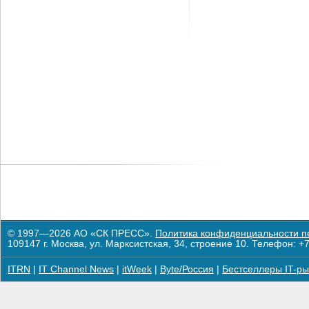
© 1997—2026 АО «СК ПРЕСС».
Политика конфиденциальности п
109147 г. Москва, ул. Марксистская, 34, строение 10. Телефон: +7
ITRN
|
IT Channel News
|
itWeek
|
Byte/Россия
|
Бестселлеры IT-ры