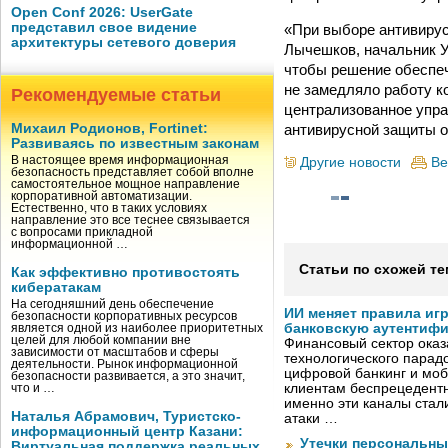
Open Conf 2026: UserGate
представил свое видение
«При выборе антивирус
архитектуры сетевого доверия
Лычешков, начальник У
чтобы решение обеспе
не замедляло работу к
Рекомендуемые статьи
централизованное упра
антивирусной защиты о
Михаил Родионов, Fortinet:
Развиваясь по известным законам
В настоящее время информационная
Другие новости
Ве
безопасность представляет собой вполне
самостоятельное мощное направление
корпоративной автоматизации.
Естественно, что в таких условиях
направление это все теснее связывается
с вопросами прикладной
информационной …
Статьи по схожей те
Как эффективно противостоять
кибератакам
На сегодняшний день обеспечение
ИИ меняет правила иг
безопасности корпоративных ресурсов
банковскую аутентиф
является одной из наиболее приоритетных
целей для любой компании вне
Финансовый сектор оказ
зависимости от масштабов и сферы
технологического парадо
деятельности. Рынок информационной
цифровой банкинг и мо
безопасности развивается, а это значит,
клиентам беспрецедентн
что и …
именно эти каналы стал
Наталья Абрамович, Туристско-
атаки …
информационный центр Казани:
Утечки персональны
Виртуальная поддержка реальных