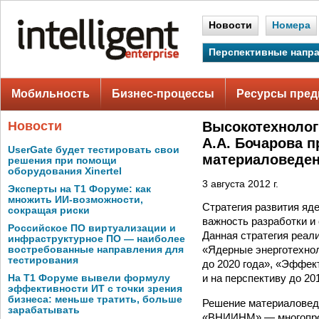
Новости
Номера
Перспективные напр
Мобильность
Бизнес-процессы
Ресурсы пред
Новости
Высокотехнолог
А.А. Бочарова 
UserGate будет тестировать свои
материаловеде
решения при помощи
оборудования Xinertel
3 августа 2012 г.
Эксперты на Т1 Форуме: как
множить ИИ-возможности,
Стратегия развития яд
сокращая риски
важность разработки и
Российское ПО виртуализации и
Данная стратегия реал
инфраструктурное ПО — наиболее
«Ядерные энерготехнол
востребованные направления для
тестирования
до 2020 года», «Эффек
и на перспективу до 201
На Т1 Форуме вывели формулу
эффективности ИТ с точки зрения
бизнеса: меньше тратить, больше
Решение материаловедч
зарабатывать
«ВНИИНМ» — многопроф