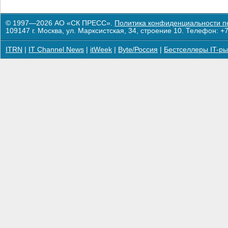
© 1997—2026 АО «СК ПРЕСС».
Политика конфиденциальности п
109147 г. Москва, ул. Марксистская, 34, строение 10. Телефон: +7
ITRN
|
IT Channel News
|
itWeek
|
Byte/Россия
|
Бестселлеры IT-ры