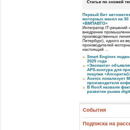
Статьи по схожей те
Первый Бит автомати
моторных масел на 30
«ВМПАВТО»
Интегратор IT-решений
внедрение промышленно
производственных лини
Петербург), одного из в
производителей моторны
настоящий …
Smart Engines подве
2025 года
«Экспанта» объявля
APS-контура для пр
покупки «Алгоритм1
Axenix локализует 
производителя коф
В RooX назвали фак
развитие рынка digita
События
Подписка на рас