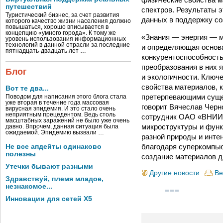
путешествий
спектров. Результаты 
Туристический бизнес, за счет развития
данных в поддержку с
которого качество жизни населения должно
повышаться, хорошо вписывается в
концепцию «умного города». К тому же
«Знания — энергия — м
уровень использования информационных
технологий в данной отрасли за последние
и определяющая основа
пятнадцать-двадцать лет …
конкурентоспособность
преобразования в них я
Блог
и экологичности. Клю
свойства материалов, 
Вот те два...
претерпевающими сущес
Поводом для написания этого блога стала
уже вторая в течение года массовая
говорит Вячеслав Черн
вирусная эпидемия. И это стало очень
неприятным прецедентом. Ведь столь
сотрудник ОАО «ВНИИН
масштабных заражений не было уже очень
микроструктуры и фун
давно. Впрочем, данная ситуация была
ожидаемой. Эпидемию вызвали …
разной природы и инте
благодаря суперкомпь
Не все апдейты одинаково
полезны
создание материалов д
Утечки бывают разными
Другие новости
Ве
Здравствуй, племя младое,
незнакомое...
Инновации для сетей X5