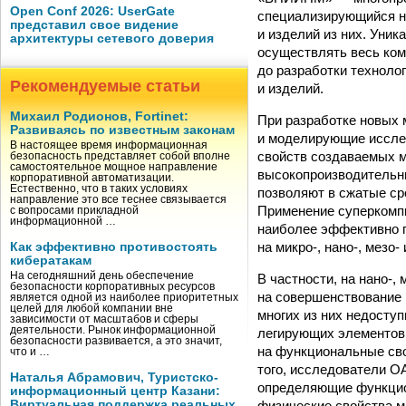
Open Conf 2026: UserGate
специализирующийся на
представил свое видение
и изделий из них. Уни
архитектуры сетевого доверия
осуществлять весь ко
до разработки техноло
Рекомендуемые статьи
и изделий.
Михаил Родионов, Fortinet:
При разработке новых 
Развиваясь по известным законам
и моделирующие иссле
В настоящее время информационная
свойств создаваемых м
безопасность представляет собой вполне
самостоятельное мощное направление
высокопроизводительны
корпоративной автоматизации.
Естественно, что в таких условиях
позволяют в сжатые ср
направление это все теснее связывается
Применение суперком
с вопросами прикладной
информационной …
наиболее эффективно 
на микро-, нано-, мезо-
Как эффективно противостоять
кибератакам
На сегодняшний день обеспечение
В частности, на нано-,
безопасности корпоративных ресурсов
на совершенствование 
является одной из наиболее приоритетных
целей для любой компании вне
многих из них недосту
зависимости от масштабов и сферы
деятельности. Рынок информационной
легирующих элементов
безопасности развивается, а это значит,
на функциональные сво
что и …
того, исследователи 
Наталья Абрамович, Туристско-
определяющие функцион
информационный центр Казани:
физические свойства м
Виртуальная поддержка реальных