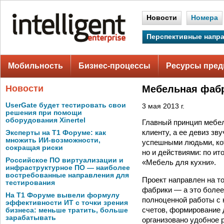
Новости
Номера
Перспективные напр
Мобильность
Бизнес-процессы
Ресурсы пред
Новости
Мебельная фаб
UserGate будет тестировать свои
3 мая 2013 г.
решения при помощи
оборудования Xinertel
Главный принцип мебе
клиенту, а ее девиз з
Эксперты на Т1 Форуме: как
множить ИИ-возможности,
успешными людьми, кот
сокращая риски
но и действиями: по и
Российское ПО виртуализации и
«Мебель для кухни».
инфраструктурное ПО — наиболее
востребованные направления для
Проект направлен на т
тестирования
фабрики — а это более
На Т1 Форуме вывели формулу
полноценной работы с 
эффективности ИТ с точки зрения
счетов, формирование 
бизнеса: меньше тратить, больше
зарабатывать
организовано удобное 