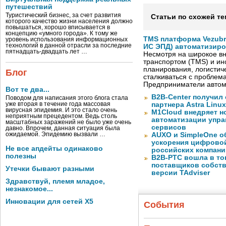
путешествий
Туристический бизнес, за счет развития
Статьи по схожей те
которого качество жизни населения должно
повышаться, хорошо вписывается в
концепцию «умного города». К тому же
TMS платформа Vezubr
уровень использования информационных
технологий в данной отрасли за последние
ИС ЭПД) автоматизиро
пятнадцать-двадцать лет …
Несмотря на широкое в
транспортом (TMS) и ин
планирования, логистич
Блог
сталкиваться с проблем
Предприниматели автом
Вот те два...
B2B-Center получил 
Поводом для написания этого блога стала
уже вторая в течение года массовая
партнера Astra Linux
вирусная эпидемия. И это стало очень
M1Cloud внедряет н
неприятным прецедентом. Ведь столь
автоматизации упра
масштабных заражений не было уже очень
сервисов
давно. Впрочем, данная ситуация была
ожидаемой. Эпидемию вызвали …
AUXO и SimpleOne о
ускорения цифрово
Не все апдейты одинаково
российских компани
полезны
B2B-РТС вошла в то
поставщиков собст
Утечки бывают разными
версии TAdviser
Здравствуй, племя младое,
незнакомое...
Инновации для сетей X5
События