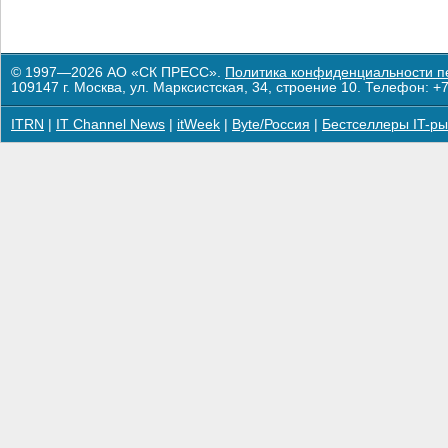
© 1997—2026 АО «СК ПРЕСС».
Политика конфиденциальности п
109147 г. Москва, ул. Марксистская, 34, строение 10. Телефон: +7
ITRN
|
IT Channel News
|
itWeek
|
Byte/Россия
|
Бестселлеры IT-ры