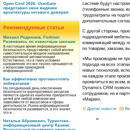
системе будут настрое
Open Conf 2026: UserGate
представил свое видение
(телефонные звонки, вс
архитектуры сетевого доверия
трудозатраты на подгот
дополнительные соглаш
Рекомендуемые статьи
С другой стороны, про
подразделений мебельн
Михаил Родионов, Fortinet:
Развиваясь по известным законам
коммуникаций между по
В настоящее время информационная
по товарам, заказам, в
безопасность представляет собой вполне
самостоятельное мощное направление
корпоративной автоматизации.
«Мы производим не про
Естественно, что в таких условиях
подхода на всех этапа
направление это все теснее связывается
с вопросами прикладной
новых технологий, исп
информационной …
на каждом этапе произ
Как эффективно противостоять
проявляться во всем, 
кибератакам
Dynamics CRM позволи
На сегодняшний день обеспечение
безопасности корпоративных ресурсов
сотрудников, но и пар
является одной из наиболее приоритетных
«Мария».
целей для любой компании вне
зависимости от масштабов и сферы
деятельности. Рынок информационной
Другие новости
Ве
безопасности развивается, а это значит,
что и …
Наталья Абрамович, Туристско-
информационный центр Казани:
Виртуальная поддержка реальных